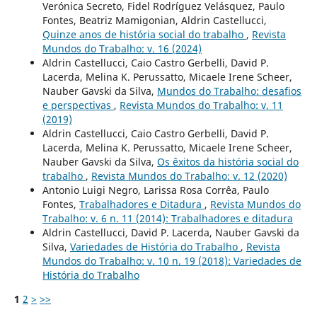
Verónica Secreto, Fidel Rodríguez Velásquez, Paulo
Fontes, Beatriz Mamigonian, Aldrin Castellucci,
Quinze anos de história social do trabalho
,
Revista
Mundos do Trabalho: v. 16 (2024)
Aldrin Castellucci, Caio Castro Gerbelli, David P.
Lacerda, Melina K. Perussatto, Micaele Irene Scheer,
Nauber Gavski da Silva,
Mundos do Trabalho: desafios
e perspectivas
,
Revista Mundos do Trabalho: v. 11
(2019)
Aldrin Castellucci, Caio Castro Gerbelli, David P.
Lacerda, Melina K. Perussatto, Micaele Irene Scheer,
Nauber Gavski da Silva,
Os êxitos da história social do
trabalho
,
Revista Mundos do Trabalho: v. 12 (2020)
Antonio Luigi Negro, Larissa Rosa Corrêa, Paulo
Fontes,
Trabalhadores e Ditadura
,
Revista Mundos do
Trabalho: v. 6 n. 11 (2014): Trabalhadores e ditadura
Aldrin Castellucci, David P. Lacerda, Nauber Gavski da
Silva,
Variedades de História do Trabalho
,
Revista
Mundos do Trabalho: v. 10 n. 19 (2018): Variedades de
História do Trabalho
1
2
>
>>