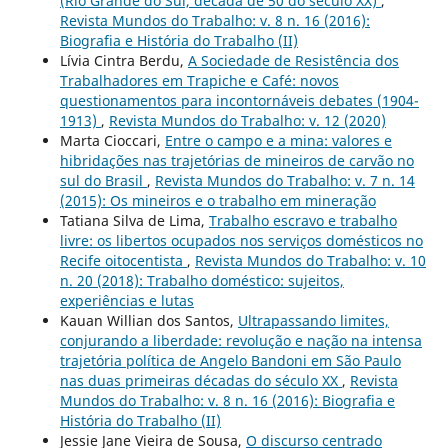
(Rio Grande do Sul, década de 50 do século XX)
,
Revista Mundos do Trabalho: v. 8 n. 16 (2016):
Biografia e História do Trabalho (II)
Lívia Cintra Berdu,
A Sociedade de Resistência dos
Trabalhadores em Trapiche e Café: novos
questionamentos para incontornáveis debates (1904-
1913)
,
Revista Mundos do Trabalho: v. 12 (2020)
Marta Cioccari,
Entre o campo e a mina: valores e
hibridações nas trajetórias de mineiros de carvão no
sul do Brasil
,
Revista Mundos do Trabalho: v. 7 n. 14
(2015): Os mineiros e o trabalho em mineração
Tatiana Silva de Lima,
Trabalho escravo e trabalho
livre: os libertos ocupados nos serviços domésticos no
Recife oitocentista
,
Revista Mundos do Trabalho: v. 10
n. 20 (2018): Trabalho doméstico: sujeitos,
experiências e lutas
Kauan Willian dos Santos,
Ultrapassando limites,
conjurando a liberdade: revolução e nação na intensa
trajetória política de Angelo Bandoni em São Paulo
nas duas primeiras décadas do século XX
,
Revista
Mundos do Trabalho: v. 8 n. 16 (2016): Biografia e
História do Trabalho (II)
Jessie Jane Vieira de Sousa,
O discurso centrado