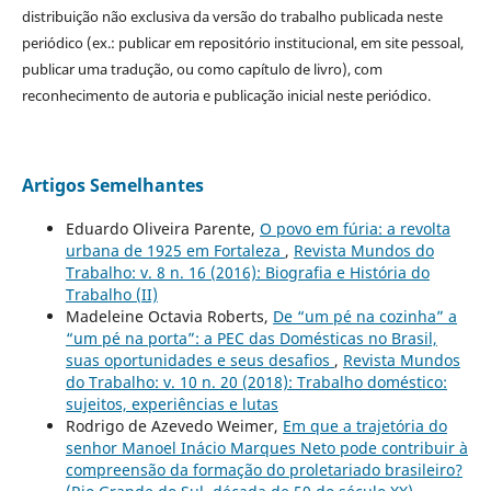
distribuição não exclusiva da versão do trabalho publicada neste
periódico (ex.: publicar em repositório institucional, em site pessoal,
publicar uma tradução, ou como capítulo de livro), com
reconhecimento de autoria e publicação inicial neste periódico.
Artigos Semelhantes
Eduardo Oliveira Parente,
O povo em fúria: a revolta
urbana de 1925 em Fortaleza
,
Revista Mundos do
Trabalho: v. 8 n. 16 (2016): Biografia e História do
Trabalho (II)
Madeleine Octavia Roberts,
De “um pé na cozinha” a
“um pé na porta”: a PEC das Domésticas no Brasil,
suas oportunidades e seus desafios
,
Revista Mundos
do Trabalho: v. 10 n. 20 (2018): Trabalho doméstico:
sujeitos, experiências e lutas
Rodrigo de Azevedo Weimer,
Em que a trajetória do
senhor Manoel Inácio Marques Neto pode contribuir à
compreensão da formação do proletariado brasileiro?