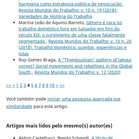
harmonia como estrategia política de negociação
,
Revista Mundos do Trabalho: v. 10 n. 19 (2018):
Variedades de História do Trabalho
Marina Leão de Aquino Barreto,
Gênero e raça no
trabalho doméstico livre em Salvador em fins do
século XIX: o surgimento de uma classe fatalmente
segmentada
,
Revista Mundos do Trabalho: v. 10 n. 20
(2018): Trabalho doméstico: sujeitos, experiências e
lutas
Ruy Gomes Braga,
A “Thompsonian” pattern of labour
unrest? Social movements and rebellions in the Global
South
,
Revista Mundos do Trabalho: v. 12 (2020)
<<
<
1
2
3
4
5
6
7
8
9
10
>
>>
Você também pode
iniciar uma pesquisa avançada por
similaridade
para este artigo.
Artigos mais lidos pelo mesmo(s) autor(es)
Aldrin Castellucci, Benito Schmidt,
A título de