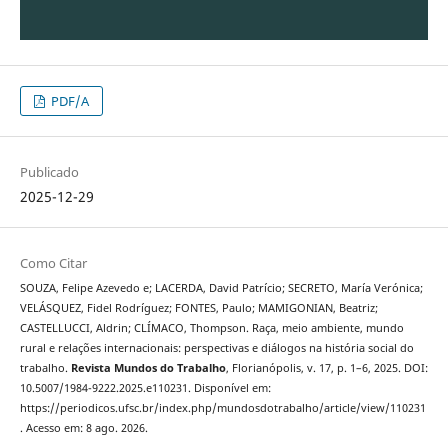
PDF/A
Publicado
2025-12-29
Como Citar
SOUZA, Felipe Azevedo e; LACERDA, David Patrício; SECRETO, María Verónica;
VELÁSQUEZ, Fidel Rodríguez; FONTES, Paulo; MAMIGONIAN, Beatriz;
CASTELLUCCI, Aldrin; CLÍMACO, Thompson. Raça, meio ambiente, mundo
rural e relações internacionais: perspectivas e diálogos na história social do
trabalho.
Revista Mundos do Trabalho
, Florianópolis, v. 17, p. 1–6, 2025. DOI:
10.5007/1984-9222.2025.e110231. Disponível em:
https://periodicos.ufsc.br/index.php/mundosdotrabalho/article/view/110231
. Acesso em: 8 ago. 2026.