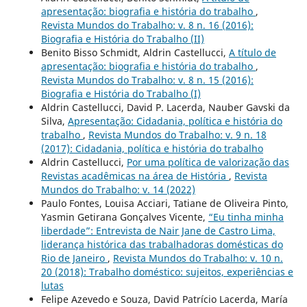
apresentação: biografia e história do trabalho
,
Revista Mundos do Trabalho: v. 8 n. 16 (2016):
Biografia e História do Trabalho (II)
Benito Bisso Schmidt, Aldrin Castellucci,
A título de
apresentação: biografia e história do trabalho
,
Revista Mundos do Trabalho: v. 8 n. 15 (2016):
Biografia e História do Trabalho (I)
Aldrin Castellucci, David P. Lacerda, Nauber Gavski da
Silva,
Apresentação: Cidadania, política e história do
trabalho
,
Revista Mundos do Trabalho: v. 9 n. 18
(2017): Cidadania, política e história do trabalho
Aldrin Castellucci,
Por uma política de valorização das
Revistas acadêmicas na área de História
,
Revista
Mundos do Trabalho: v. 14 (2022)
Paulo Fontes, Louisa Acciari, Tatiane de Oliveira Pinto,
Yasmin Getirana Gonçalves Vicente,
“Eu tinha minha
liberdade”: Entrevista de Nair Jane de Castro Lima,
liderança histórica das trabalhadoras domésticas do
Rio de Janeiro
,
Revista Mundos do Trabalho: v. 10 n.
20 (2018): Trabalho doméstico: sujeitos, experiências e
lutas
Felipe Azevedo e Souza, David Patrício Lacerda, María