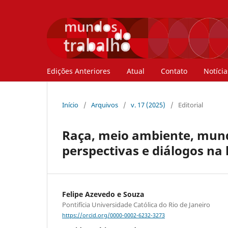
Edições Anteriores
Atual
Contato
Notícia
Início
/
Arquivos
/
v. 17 (2025)
/
Editorial
Raça, meio ambiente, mundo
perspectivas e diálogos na 
Felipe Azevedo e Souza
Pontifícia Universidade Católica do Rio de Janeiro
https://orcid.org/0000-0002-6232-3273