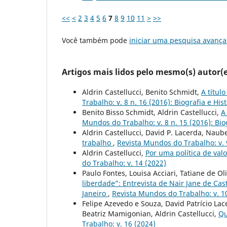
<<
<
2
3
4
5
6
7
8
9
10
11
>
>>
Você também pode
iniciar uma pesquisa avança
Artigos mais lidos pelo mesmo(s) autor(e
Aldrin Castellucci, Benito Schmidt,
A títul
Trabalho: v. 8 n. 16 (2016): Biografia e His
Benito Bisso Schmidt, Aldrin Castellucci,
A
Mundos do Trabalho: v. 8 n. 15 (2016): Biog
Aldrin Castellucci, David P. Lacerda, Naub
trabalho
,
Revista Mundos do Trabalho: v. 9
Aldrin Castellucci,
Por uma política de val
do Trabalho: v. 14 (2022)
Paulo Fontes, Louisa Acciari, Tatiane de O
liberdade”: Entrevista de Nair Jane de Cas
Janeiro
,
Revista Mundos do Trabalho: v. 10
Felipe Azevedo e Souza, David Patrício Lac
Beatriz Mamigonian, Aldrin Castellucci,
Qu
Trabalho: v. 16 (2024)