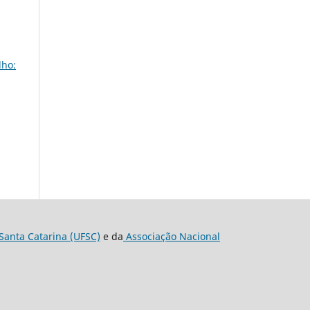
lho:
Santa Catarina (UFSC)
e da
Associação Nacional