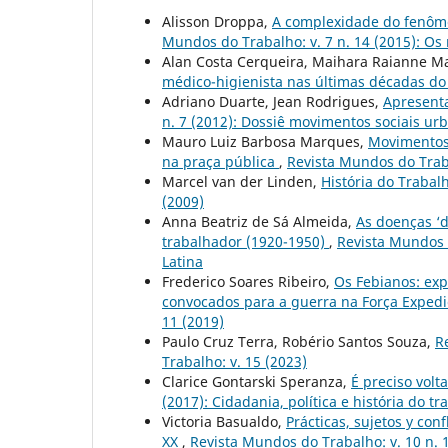
Alisson Droppa,
A complexidade do fenôme
Mundos do Trabalho: v. 7 n. 14 (2015): Os
Alan Costa Cerqueira, Maihara Raianne Ma
médico-higienista nas últimas décadas do
Adriano Duarte, Jean Rodrigues,
Apresent
n. 7 (2012): Dossiê movimentos sociais ur
Mauro Luiz Barbosa Marques,
Movimentos 
na praça pública
,
Revista Mundos do Trabal
Marcel van der Linden,
História do Trabalh
(2009)
Anna Beatriz de Sá Almeida,
As doenças ‘d
trabalhador (1920-1950)
,
Revista Mundos d
Latina
Frederico Soares Ribeiro,
Os Febianos: exp
convocados para a guerra na Força Expedic
11 (2019)
Paulo Cruz Terra, Robério Santos Souza,
R
Trabalho: v. 15 (2023)
Clarice Gontarski Speranza,
É preciso volt
(2017): Cidadania, política e história do tr
Victoria Basualdo,
Prácticas, sujetos y con
XX
,
Revista Mundos do Trabalho: v. 10 n. 