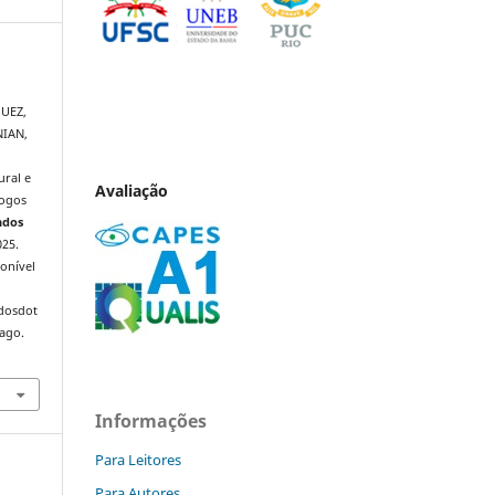
QUEZ,
NIAN,
ral e
Avaliação
logos
ndos
025.
onível
ndosdot
 ago.
Informações
Para Leitores
Para Autores