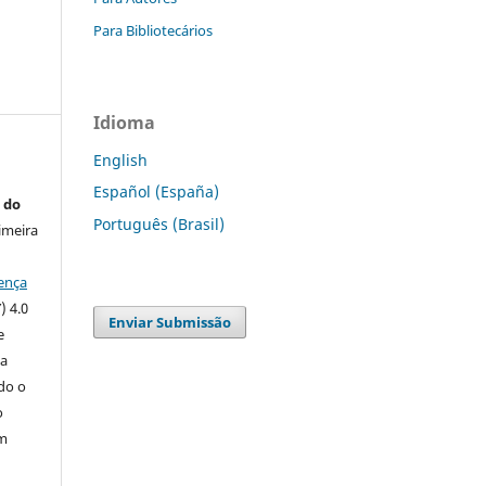
Para Bibliotecários
Idioma
English
Español (España)
 do
Português (Brasil)
imeira
ença
) 4.0
Enviar Submissão
e
 a
ndo o
o
m