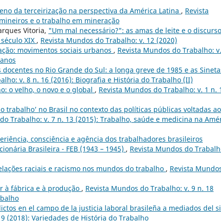
no da terceirização na perspectiva da América Latina
,
Revista
 mineiros e o trabalho em mineração
rques Vitoria,
"Um mal necessário?": as amas de leite e o discurs
 século XIX
,
Revista Mundos do Trabalho: v. 12 (2020)
ação: movimentos sociais urbanos
,
Revista Mundos do Trabalho: v.
banos
docentes no Rio Grande do Sul: a longa greve de 1985 e as Sineta
ho: v. 8 n. 16 (2016): Biografia e História do Trabalho (II)
o: o velho, o novo e o global
,
Revista Mundos do Trabalho: v. 1 n. 
o trabalho’ no Brasil no contexto das políticas públicas voltadas ao
o Trabalho: v. 7 n. 13 (2015): Trabalho, saúde e medicina na Amé
eriência, consciência e agência dos trabalhadores brasileiros
ionária Brasileira - FEB (1943 – 1945)
,
Revista Mundos do Trabalho
elações raciais e racismo nos mundos do trabalho
,
Revista Mundo
ar à fábrica e à produção
,
Revista Mundos do Trabalho: v. 9 n. 18
abalho
flictos en el campo de la justicia laboral brasileña a mediados del s
19 (2018): Variedades de História do Trabalho