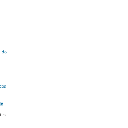
s do
dos
de
tes,