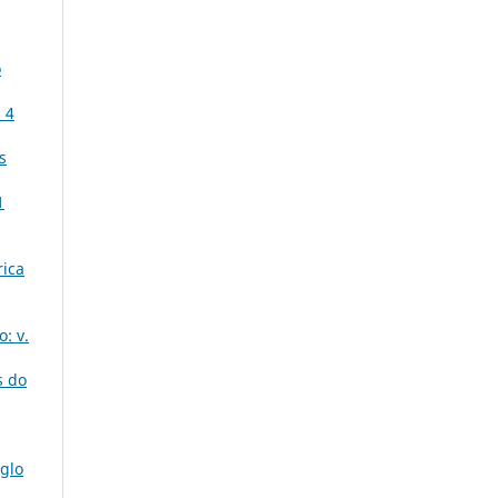
o
 4
s
1
rica
: v.
s do
iglo