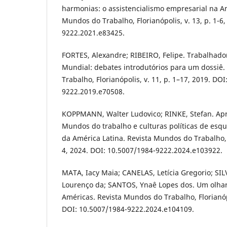
harmonias: o assistencialismo empresarial na Am
Mundos do Trabalho, Florianópolis, v. 13, p. 1-6
9222.2021.e83425.
FORTES, Alexandre; RIBEIRO, Felipe. Trabalhad
Mundial: debates introdutórios para um dossiê
Trabalho, Florianópolis, v. 11, p. 1–17, 2019. DO
9222.2019.e70508.
KOPPMANN, Walter Ludovico; RINKE, Stefan. Apr
Mundos do trabalho e culturas políticas de esq
da América Latina. Revista Mundos do Trabalho, Fl
4, 2024. DOI: 10.5007/1984-9222.2024.e103922.
MATA, Iacy Maia; CANELAS, Letícia Gregorio; SI
Lourenço da; SANTOS, Ynaê Lopes dos. Um olhar 
Américas. Revista Mundos do Trabalho, Florianópol
DOI: 10.5007/1984-9222.2024.e104109.