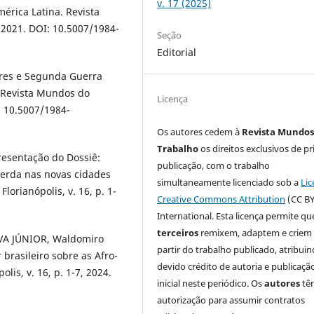
v. 17 (2025)
érica Latina. Revista
, 2021. DOI: 10.5007/1984-
Seção
Editorial
ores e Segunda Guerra
. Revista Mundos do
Licença
I: 10.5007/1984-
Os autores cedem à
Revista Mundos
Trabalho
os direitos exclusivos de pr
esentação do Dossiê:
publicação, com o trabalho
uerda nas novas cidades
simultaneamente licenciado sob a
Lic
orianópolis, v. 16, p. 1-
Creative Commons Attribution
(CC BY
International. Esta licença permite qu
terceiros
remixem, adaptem e criem
LVA JÚNIOR, Waldomiro
partir do trabalho publicado, atribui
brasileiro sobre as Afro-
devido crédito de autoria e publicaçã
is, v. 16, p. 1-7, 2024.
inicial neste periódico. Os
autores
tê
autorização para assumir contratos