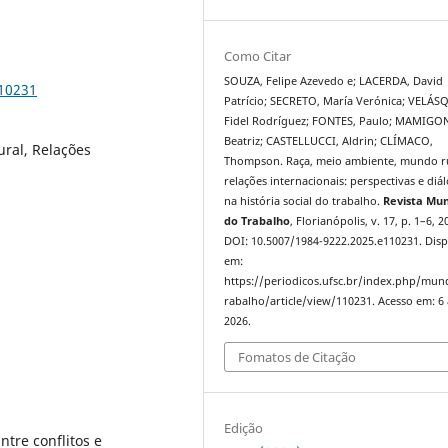
Como Citar
SOUZA, Felipe Azevedo e; LACERDA, David
110231
Patrício; SECRETO, María Verónica; VELÁS
Fidel Rodríguez; FONTES, Paulo; MAMIGO
Beatriz; CASTELLUCCI, Aldrin; CLÍMACO,
ral, Relações
Thompson. Raça, meio ambiente, mundo ru
relações internacionais: perspectivas e diá
na história social do trabalho.
Revista Mu
do Trabalho
, Florianópolis, v. 17, p. 1–6, 2
DOI: 10.5007/1984-9222.2025.e110231. Disp
em:
https://periodicos.ufsc.br/index.php/mu
rabalho/article/view/110231. Acesso em: 6
2026.
Fomatos de Citação
Edição
tre conflitos e