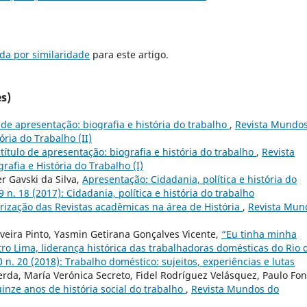
da por similaridade
para este artigo.
s)
o de apresentação: biografia e história do trabalho
,
Revista Mundo
tória do Trabalho (II)
 título de apresentação: biografia e história do trabalho
,
Revista
rafia e História do Trabalho (I)
er Gavski da Silva,
Apresentação: Cidadania, política e história do
 n. 18 (2017): Cidadania, política e história do trabalho
orização das Revistas acadêmicas na área de História
,
Revista Mun
liveira Pinto, Yasmin Getirana Gonçalves Vicente,
“Eu tinha minha
tro Lima, liderança histórica das trabalhadoras domésticas do Rio 
 n. 20 (2018): Trabalho doméstico: sujeitos, experiências e lutas
erda, María Verónica Secreto, Fidel Rodríguez Velásquez, Paulo Fon
inze anos de história social do trabalho
,
Revista Mundos do