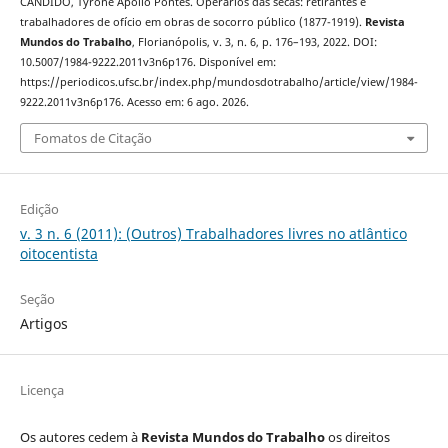
CÂNDIDO, Tyrone Apollo Pontes. Operários das secas: retirantes e
trabalhadores de ofício em obras de socorro público (1877-1919).
Revista
Mundos do Trabalho
, Florianópolis, v. 3, n. 6, p. 176–193, 2022. DOI:
10.5007/1984-9222.2011v3n6p176. Disponível em:
https://periodicos.ufsc.br/index.php/mundosdotrabalho/article/view/1984-
9222.2011v3n6p176. Acesso em: 6 ago. 2026.
Fomatos de Citação
Edição
v. 3 n. 6 (2011): (Outros) Trabalhadores livres no atlântico
oitocentista
Seção
Artigos
Licença
Os autores cedem à
Revista Mundos do Trabalho
os direitos