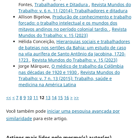
Fontes,
Trabalhadores e Ditadura
,
Revista Mundos do
Trabalho: v. 6 n. 11 (2014): Trabalhadores e ditadura
Allison Bigelow,
Produção de conhecimento e trabalho
forçado: o trabalho intelectual e os mundos dos
mitayos andinos no período colonial tardio.
,
Revista
Mundos do Trabalho: v. 15 (2023)
Hélida Conceição,
Hierarquias sociais e trabalhadores
de bateias nos sertões da Bahia: um estudo de caso
na vila aurífera de Santo Antônio da Jacobina, 1720-
1723
,
Revista Mundos do Trabalho: v. 15 (2023)
Jorge Márquez,
O médico de trabalho da Colômbia
nas décadas de 1920 e 1930
,
Revista Mundos do
Trabalho: v. 7 n. 13 (2015): Trabalho, saúde e
medicina na América Latina
<<
<
7
8
9
10
11
12
13
14
15
16
>
>>
Você também pode
iniciar uma pesquisa avançada por
similaridade
para este artigo.
Artigos mais lidos pelo mesmo(s) autor(es)