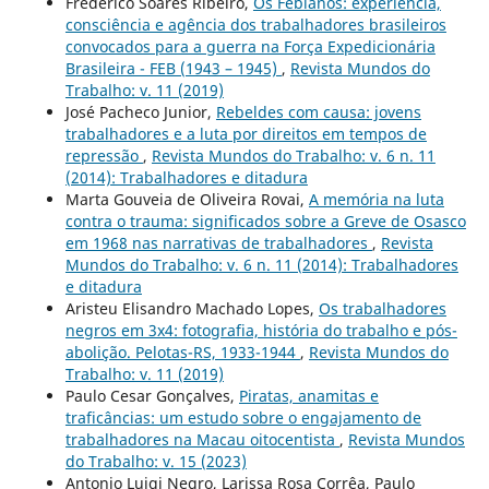
Frederico Soares Ribeiro,
Os Febianos: experiência,
consciência e agência dos trabalhadores brasileiros
convocados para a guerra na Força Expedicionária
Brasileira - FEB (1943 – 1945)
,
Revista Mundos do
Trabalho: v. 11 (2019)
José Pacheco Junior,
Rebeldes com causa: jovens
trabalhadores e a luta por direitos em tempos de
repressão
,
Revista Mundos do Trabalho: v. 6 n. 11
(2014): Trabalhadores e ditadura
Marta Gouveia de Oliveira Rovai,
A memória na luta
contra o trauma: significados sobre a Greve de Osasco
em 1968 nas narrativas de trabalhadores
,
Revista
Mundos do Trabalho: v. 6 n. 11 (2014): Trabalhadores
e ditadura
Aristeu Elisandro Machado Lopes,
Os trabalhadores
negros em 3x4: fotografia, história do trabalho e pós-
abolição. Pelotas-RS, 1933-1944
,
Revista Mundos do
Trabalho: v. 11 (2019)
Paulo Cesar Gonçalves,
Piratas, anamitas e
traficâncias: um estudo sobre o engajamento de
trabalhadores na Macau oitocentista
,
Revista Mundos
do Trabalho: v. 15 (2023)
Antonio Luigi Negro, Larissa Rosa Corrêa, Paulo