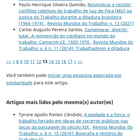
Paulo Henrique Silveira Damião,
Reivindicar e resistir:
conflitos coletivos de trabalho de Juiz de Fora (MG) na
Justiça do Trabalho durante a ditadura brasileira
(1964-1974)
,
Revista Mundos do Trabalho: v. 13 (2021)
Carlos Augusto Pereira Santos,
Comemorar, divertir,
lutar. A reinvenção do cotidiano no mundo do
trabalho. Camocim-CE. 1920-1970
,
Revista Mundos do
Trabalho: v. 6 n. 11 (2014): Trabalhadores e ditadura
<<
<
8
9
10
11
12
13
14
15
16
17
>
>>
Você também pode
iniciar uma pesquisa avançada por
similaridade
para este artigo.
Artigos mais lidos pelo mesmo(s) autor(es)
Tyrone Apollo Pontes Cândido,
A piedade e a força: o
trabalho forçado em obras de socorros públicos nas
secas da passagem do século XIX
,
Revista Mundos do
Trabalho: v. 8 n. 15 (2016): Biografia e História do
Trabalho (I)