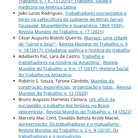
Trabalho: v. 7 n. 13 (2015): Trabalho, saúde e
medicina na América Latina
João Lucas Rodrigues,
Trabalhadores escravizados e
livres na cafeicultura do sudoeste de Minas Gerais
(Guaxupé, Muzambinho e Guaranésia, 1869-1930)
,
Revista Mundos do Trabalho: v. 17 (2025)
César Augusto Bubolz Queirós,
Manaus: uma cidade
de "carne e osso"
,
Revista Mundos do Trabalho: v. 9
n. 18 (2017): Cidadania, política e história do trabalho
Adalberto Paz, Lara de Castro,
Trabalho e
trabalhadores na história da Amazônia
,
Revista
Mundos do Trabalho: v. 9 n. 17 (2017): História Social
do Trabalho na Amazônia
Robério S. Souza, Tyrone Cândido,
Mundos da
construção: experiências, organização e lutas
,
Revista
Mundos do Trabalho: v. 12 (2020)
Bruno Augusto Dornelas Câmara,
Um ofício da
escravidão: o trabalho dos feitores no Brasil
oitocentista
,
Revista Mundos do Trabalho: v. 14 (2022)
Marcelo Mac Cord, Osvaldo Batista Acioly Maciel,
Apresentação: Os trabalhadores e o mutualismo
,
Revista Mundos do Trabalho: v. 2 n. 4 (2010): Os
trabalhadores e o mutualismo