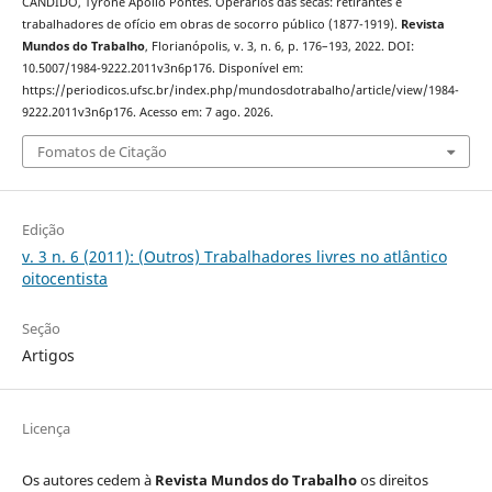
CÂNDIDO, Tyrone Apollo Pontes. Operários das secas: retirantes e
trabalhadores de ofício em obras de socorro público (1877-1919).
Revista
Mundos do Trabalho
, Florianópolis, v. 3, n. 6, p. 176–193, 2022. DOI:
10.5007/1984-9222.2011v3n6p176. Disponível em:
https://periodicos.ufsc.br/index.php/mundosdotrabalho/article/view/1984-
9222.2011v3n6p176. Acesso em: 7 ago. 2026.
Fomatos de Citação
Edição
v. 3 n. 6 (2011): (Outros) Trabalhadores livres no atlântico
oitocentista
Seção
Artigos
Licença
Os autores cedem à
Revista Mundos do Trabalho
os direitos