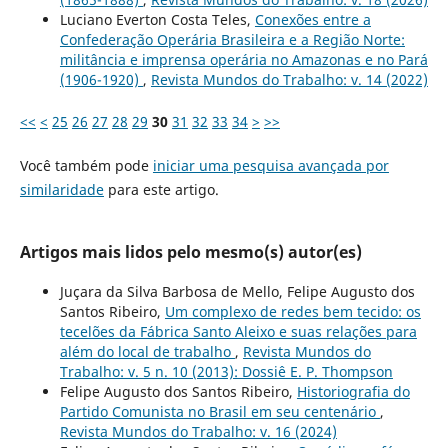
Luciano Everton Costa Teles,
Conexões entre a
Confederação Operária Brasileira e a Região Norte:
militância e imprensa operária no Amazonas e no Pará
(1906-1920)
,
Revista Mundos do Trabalho: v. 14 (2022)
<<
<
25
26
27
28
29
30
31
32
33
34
>
>>
Você também pode
iniciar uma pesquisa avançada por
similaridade
para este artigo.
Artigos mais lidos pelo mesmo(s) autor(es)
Juçara da Silva Barbosa de Mello, Felipe Augusto dos
Santos Ribeiro,
Um complexo de redes bem tecido: os
tecelões da Fábrica Santo Aleixo e suas relações para
além do local de trabalho
,
Revista Mundos do
Trabalho: v. 5 n. 10 (2013): Dossiê E. P. Thompson
Felipe Augusto dos Santos Ribeiro,
Historiografia do
Partido Comunista no Brasil em seu centenário
,
Revista Mundos do Trabalho: v. 16 (2024)