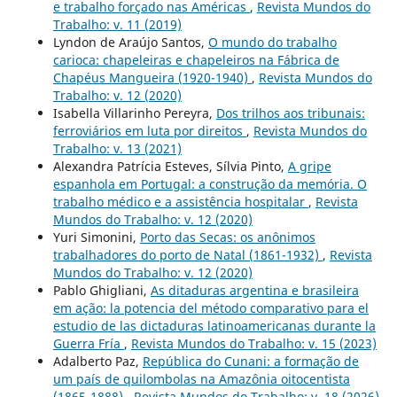
e trabalho forçado nas Américas
,
Revista Mundos do
Trabalho: v. 11 (2019)
Lyndon de Araújo Santos,
O mundo do trabalho
carioca: chapeleiras e chapeleiros na Fábrica de
Chapéus Mangueira (1920-1940)
,
Revista Mundos do
Trabalho: v. 12 (2020)
Isabella Villarinho Pereyra,
Dos trilhos aos tribunais:
ferroviários em luta por direitos
,
Revista Mundos do
Trabalho: v. 13 (2021)
Alexandra Patrícia Esteves, Sílvia Pinto,
A gripe
espanhola em Portugal: a construção da memória. O
trabalho médico e a assistência hospitalar
,
Revista
Mundos do Trabalho: v. 12 (2020)
Yuri Simonini,
Porto das Secas: os anônimos
trabalhadores do porto de Natal (1861-1932)
,
Revista
Mundos do Trabalho: v. 12 (2020)
Pablo Ghigliani,
As ditaduras argentina e brasileira
em ação: la potencia del método comparativo para el
estudio de las dictaduras latinoamericanas durante la
Guerra Fría
,
Revista Mundos do Trabalho: v. 15 (2023)
Adalberto Paz,
República do Cunani: a formação de
um país de quilombolas na Amazônia oitocentista
(1865-1888)
,
Revista Mundos do Trabalho: v. 18 (2026)