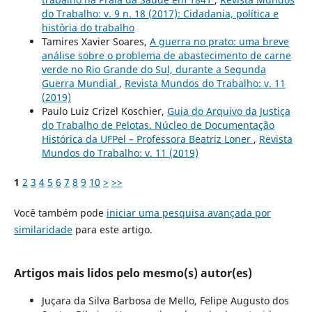
do Trabalho: v. 9 n. 18 (2017): Cidadania, política e
história do trabalho
Tamires Xavier Soares,
A guerra no prato: uma breve
análise sobre o problema de abastecimento de carne
verde no Rio Grande do Sul, durante a Segunda
Guerra Mundial
,
Revista Mundos do Trabalho: v. 11
(2019)
Paulo Luiz Crizel Koschier,
Guia do Arquivo da Justiça
do Trabalho de Pelotas. Núcleo de Documentação
Histórica da UFPel – Professora Beatriz Loner
,
Revista
Mundos do Trabalho: v. 11 (2019)
1
2
3
4
5
6
7
8
9
10
>
>>
Você também pode
iniciar uma pesquisa avançada por
similaridade
para este artigo.
Artigos mais lidos pelo mesmo(s) autor(es)
Juçara da Silva Barbosa de Mello, Felipe Augusto dos