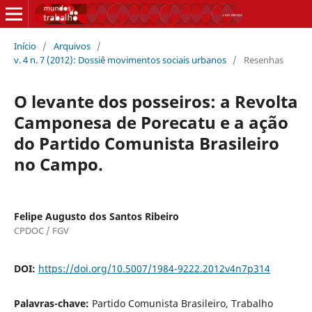
Início
/
Arquivos
/
v. 4 n. 7 (2012): Dossiê movimentos sociais urbanos
/
Resenhas
O levante dos posseiros: a Revolta
Camponesa de Porecatu e a ação
do Partido Comunista Brasileiro
no Campo.
Felipe Augusto dos Santos Ribeiro
CPDOC / FGV
DOI:
https://doi.org/10.5007/1984-9222.2012v4n7p314
Palavras-chave:
Partido Comunista Brasileiro, Trabalho