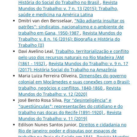
História do Social do Trabalho no Brasil
,
Revista
Mundos do Trabalho: v. 7 n. 13 (2015): Trabalho,
saúde e medicina na América Latina
Dmitri van den Bersselaar,
"Não adianta insultar os
patrões": sindicatos, nacionalismo e o ambiente de
trabalho em Gana, 1950-1987
,
Revista Mundos do
Trabalho: v. 8 n. 16 (2016): Biografia e História do
Trabalho (II)
Davi Avelino Leal,
Trabalho, territorialização e conflito
pelo uso dos recursos naturais no Rio Madeira /AM
(1861 - 1932)
,
Revista Mundos do Trabalho: v. 9 n. 17
(2017): História Social do Trabalho na Amazônia
Maria Luiza Ferreira Oliveira,
Dimensões do governo
colonial em Moçâmedes e suas conexões com o Brasil:
trabalho, negócios e conflitos, 1840-1860
,
Revista
Mundos do Trabalho: v. 12 (2020)
José Bento Rosa Silva,
Por “desinteligência” e
"questiúnculas": representações do cotidiano e do
trabalho nas docas do Recife (1891-1920)
,
Revista
Mundos do Trabalho: v. 11 (2019)
Edilson Nunes Santos Junior,
Direitos e cidadania no
Rio de Janeiro: poder e disputas por espaços de
trabalho na Praia da Saúde em 1841
,
Revista Mundos