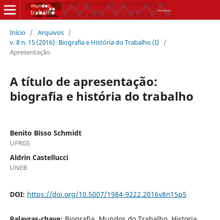
Início
/
Arquivos
/
v. 8 n. 15 (2016): Biografia e História do Trabalho (I)
/
Apresentação
A título de apresentação:
biografia e história do trabalho
Benito Bisso Schmidt
UFRGS
Aldrin Castellucci
UNEB
DOI:
https://doi.org/10.5007/1984-9222.2016v8n15p5
Palavras-chave:
Biografia, Mundos do Trabalho, Historia