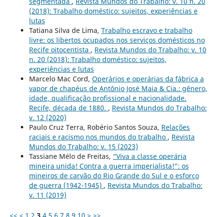
segmentada
,
Revista Mundos do Trabalho: v. 10 n. 20
(2018): Trabalho doméstico: sujeitos, experiências e
lutas
Tatiana Silva de Lima,
Trabalho escravo e trabalho
livre: os libertos ocupados nos serviços domésticos no
Recife oitocentista
,
Revista Mundos do Trabalho: v. 10
n. 20 (2018): Trabalho doméstico: sujeitos,
experiências e lutas
Marcelo Mac Cord,
Operários e operárias da fábrica a
vapor de chapéus de Antônio José Maia & Cia.: gênero,
idade, qualificação profissional e nacionalidade.
Recife, década de 1880.
,
Revista Mundos do Trabalho:
v. 12 (2020)
Paulo Cruz Terra, Robério Santos Souza,
Relações
raciais e racismo nos mundos do trabalho
,
Revista
Mundos do Trabalho: v. 15 (2023)
Tassiane Mélo de Freitas,
“Viva a classe operária
mineira unida! Contra a guerra imperialista!”: os
mineiros de carvão do Rio Grande do Sul e o esforço
de guerra (1942-1945)
,
Revista Mundos do Trabalho:
v. 11 (2019)
<<
<
1
2
3
4
5
6
7
8
9
10
>
>>