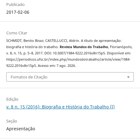
Publicado
2017-02-06
Como Citar
SCHMIDT, Benito Bisso; CASTELLUCCI, Aldrin. A título de apresentação:
biografia e história do trabalho.
Revista Mundos do Trabalho
, Florianópolis,
v. 8, n. 15, p. 5–8, 2017. DOI: 10.5007/1984-9222.2016v8n15p5. Disponível em:
https://periodicos.ufsc.br/index.php/mundosdotrabalho/article/view/1984-
9222.2016v8n15p5. Acesso em: 7 ago. 2026.
Fomatos de Citação
Edição
v. 8 n. 15 (2016): Biografia e História do Trabalho (I)
Seção
Apresentação