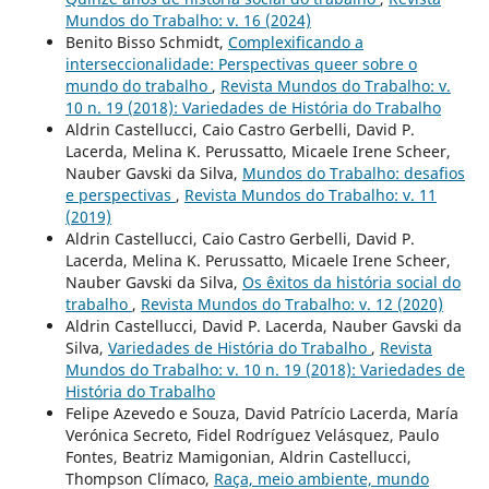
Mundos do Trabalho: v. 16 (2024)
Benito Bisso Schmidt,
Complexificando a
interseccionalidade: Perspectivas queer sobre o
mundo do trabalho
,
Revista Mundos do Trabalho: v.
10 n. 19 (2018): Variedades de História do Trabalho
Aldrin Castellucci, Caio Castro Gerbelli, David P.
Lacerda, Melina K. Perussatto, Micaele Irene Scheer,
Nauber Gavski da Silva,
Mundos do Trabalho: desafios
e perspectivas
,
Revista Mundos do Trabalho: v. 11
(2019)
Aldrin Castellucci, Caio Castro Gerbelli, David P.
Lacerda, Melina K. Perussatto, Micaele Irene Scheer,
Nauber Gavski da Silva,
Os êxitos da história social do
trabalho
,
Revista Mundos do Trabalho: v. 12 (2020)
Aldrin Castellucci, David P. Lacerda, Nauber Gavski da
Silva,
Variedades de História do Trabalho
,
Revista
Mundos do Trabalho: v. 10 n. 19 (2018): Variedades de
História do Trabalho
Felipe Azevedo e Souza, David Patrício Lacerda, María
Verónica Secreto, Fidel Rodríguez Velásquez, Paulo
Fontes, Beatriz Mamigonian, Aldrin Castellucci,
Thompson Clímaco,
Raça, meio ambiente, mundo