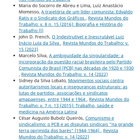
Maria do Socorro de Abreu e Lima, Luiz Anastácio
Momesso,
A trajetória de um líder comunista: Edvaldo
Ratis e o Sindicato dos Gráficos
,
Revista Mundos do
Trabalho: v. 8 n. 15 (2016): Biografia e História do
Trabalho (I)
John D. French,
O Indestrutível e Inescrutável Luiz
Inácio Lula da Silva
,
Revista Mundos do Trabalho: v.
15 (2023)
Marcelo Silva,
A ambiguidade da singularidade: a
incorporação da questão racial brasileira pelo Partido
Comunista do Brasil (PCB) nas décadas de 1920 e 1930
,
Revista Mundos do Trabalho: v. 14 (2022)
Sidney da Silva Lobato,
Movimentos sociais contra
autoritarismos locais e inseguranças estruturais: as
lutas de partidos, associações e sindicatos
amapaenses, entre 1944 e 1964
,
Revista Mundos do
Trabalho: v. 7 n. 13 (2015): Trabalho, saúde e
medicina na América Latina
César Augusto Bubolz Queirós,
Comunismo e
sindicalismo: o PCB e as disputas sindicais “na grande
terra oprimida dos barés” (1944-1964)
,
Revista
Mundos do Trabalho: v. 14 (2022)