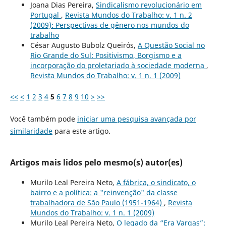
Joana Dias Pereira,
Sindicalismo revolucionário em
Portugal
,
Revista Mundos do Trabalho: v. 1 n. 2
(2009): Perspectivas de gênero nos mundos do
trabalho
César Augusto Bubolz Queirós,
A Questão Social no
Rio Grande do Sul: Positivismo, Borgismo e a
incorporação do proletariado à sociedade moderna
,
Revista Mundos do Trabalho: v. 1 n. 1 (2009)
<<
<
1
2
3
4
5
6
7
8
9
10
>
>>
Você também pode
iniciar uma pesquisa avançada por
similaridade
para este artigo.
Artigos mais lidos pelo mesmo(s) autor(es)
Murilo Leal Pereira Neto,
A fábrica, o sindicato, o
bairro e a política: a "reinvenção" da classe
trabalhadora de São Paulo (1951-1964)
,
Revista
Mundos do Trabalho: v. 1 n. 1 (2009)
Murilo Leal Pereira Neto,
O legado da “Era Vargas”: