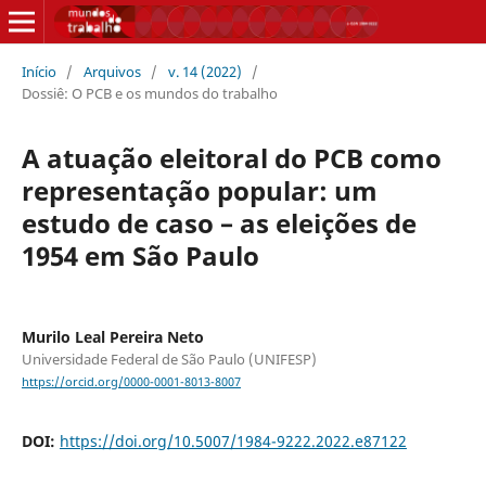
Início
/
Arquivos
/
v. 14 (2022)
/
Dossiê: O PCB e os mundos do trabalho
A atuação eleitoral do PCB como
representação popular: um
estudo de caso – as eleições de
1954 em São Paulo
Murilo Leal Pereira Neto
Universidade Federal de São Paulo (UNIFESP)
https://orcid.org/0000-0001-8013-8007
DOI:
https://doi.org/10.5007/1984-9222.2022.e87122