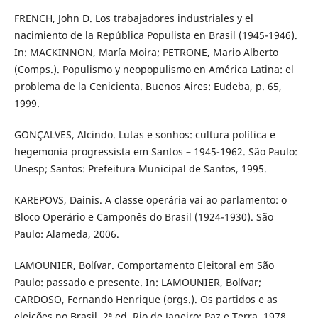
FRENCH, John D. Los trabajadores industriales y el
nacimiento de la República Populista en Brasil (1945-1946).
In: MACKINNON, María Moira; PETRONE, Mario Alberto
(Comps.). Populismo y neopopulismo en América Latina: el
problema de la Cenicienta. Buenos Aires: Eudeba, p. 65,
1999.
GONÇALVES, Alcindo. Lutas e sonhos: cultura política e
hegemonia progressista em Santos – 1945-1962. São Paulo:
Unesp; Santos: Prefeitura Municipal de Santos, 1995.
KAREPOVS, Dainis. A classe operária vai ao parlamento: o
Bloco Operário e Camponês do Brasil (1924-1930). São
Paulo: Alameda, 2006.
LAMOUNIER, Bolívar. Comportamento Eleitoral em São
Paulo: passado e presente. In: LAMOUNIER, Bolívar;
CARDOSO, Fernando Henrique (orgs.). Os partidos e as
eleições no Brasil. 2ª ed. Rio de Janeiro: Paz e Terra, 1978.