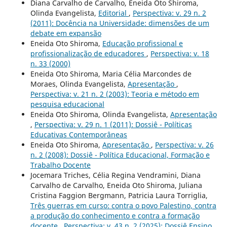
Diana Carvalho de Carvalho, Eneida Oto Shiroma,
Olinda Evangelista,
Editorial
,
Perspectiva: v. 29 n. 2
(2011): Docência na Universidade: dimensões de um
debate em expansão
Eneida Oto Shiroma,
Educação profissional e
profissionalização de educadores
,
Perspectiva: v. 18
n. 33 (2000)
Eneida Oto Shiroma, Maria Célia Marcondes de
Moraes, Olinda Evangelista,
Apresentação
,
Perspectiva: v. 21 n. 2 (2003): Teoria e método em
pesquisa educacional
Eneida Oto Shiroma, Olinda Evangelista,
Apresentação
,
Perspectiva: v. 29 n. 1 (2011): Dossiê - Políticas
Educativas Contemporâneas
Eneida Oto Shiroma,
Apresentação
,
Perspectiva: v. 26
n. 2 (2008): Dossiê - Política Educacional, Formação e
Trabalho Docente
Jocemara Triches, Célia Regina Vendramini, Diana
Carvalho de Carvalho, Eneida Oto Shiroma, Juliana
Cristina Faggion Bergmann, Patricia Laura Torriglia,
Três guerras em curso: contra o povo Palestino, contra
a produção do conhecimento e contra a formação
docente
,
Perspectiva: v. 43 n. 2 (2025): Dossiê Ensino