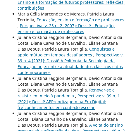
Ensino e a formação de futuros professores: reflexões,
contribuições
Maria Célia Marcondes de Moraes, Patrícia Laura
Torriglia,
Educação, ensino e formação de professores
,
Perspectiva: v. 25 n. 2 (2007): Dossiê - Educação,
ensino e formação de professores
Juliana Cristina Faggion Bergmann, David Antonio da
Costa, Diana Carvalho de Carvalho , Eliane Santana
Dias Debus, Patricia Laura Torriglia,
Conquistas e
apoio mútuo em tempos desafiadores
,
Perspectiva: v.
39 n. 4 (2021): Dossiê A Polifonia da Sociologia da
Educação hoje: entre a atualidade dos clássicos e dos
contemporâneos
Juliana Cristina Faggion Bergmann, David Antonio da
Costa, Diana Carvalho de Carvalho , Eliane Santana
Dias Debus, Patricia Laura Torriglia,
Renovar-se e
resistir em meio à pandemia
,
Perspectiva: v. 39 n. 1
(2021): Dossiê APPrendizagem na Era Digital:
(re)conhecimentos em contexto escolar
Juliana Cristina Faggion Bergmann, David Antonio da
Costa , Diana Carvalho de Carvalho, Eliane Santana
Dias Debus, Patricia Laura Torriglia,
A volta do ensino
presencial: a afirmação da vida
,
Perspectiva: v. 40 n. 2