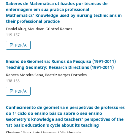
Saberes de Matemática utilizados por técnicos de
enfermagem em sua prática profissional
Mathematics’ Knowledge used by nursing technicians in
their professional practice
Daniel Klug, Maurivan Güntzel Ramos
119-137
PDF/A
Ensino de Geometria: Rumos da Pesquisa (1991-2011)
Teaching Geometry: Research Directions (1991-2011)
Rebeca Moreira Sena, Beatriz Vargas Dorneles
138-155
PDF/A
Conhecimento de geometria e perspetivas de professores
do 1º ciclo do ensino básico sobre o seu ensino
Geometry’s knowledge and teachers’ perspectives of the
1st basic education's cycle about its teaching
Floriano Viseu, Luís Menezes, Júlia Almeida