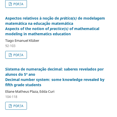
PDF/A
Aspectos relativos à noção de
prática(s)
de modelagem
matemática na educação matemática
Aspects of the notion of
practice(s)
of mathematical
modeling in mathematics education
Tiago Emanuel Klüber
92-103
PDF/A
Sistema de numeração decimal: saberes revelados por
alunos do 5º ano
Decimal number system: some knowledge revealed by
fifth grade students
Eliane Matheus Plaza, Edda Curi
104-118
PDF/A