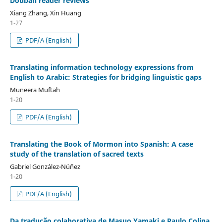
Douban reader reviews
Xiang Zhang, Xin Huang
1-27
PDF/A (English)
Translating information technology expressions from
English to Arabic: Strategies for bridging linguistic gaps
Muneera Muftah
1-20
PDF/A (English)
Translating the Book of Mormon into Spanish: A case
study of the translation of sacred texts
Gabriel González-Núñez
1-20
PDF/A (English)
Da tradução colaborativa de Masuo Yamaki e Paulo Colina