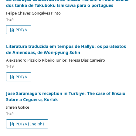
dos tanka de Takuboku Ishikawa para o português
Felipe Chaves Gonçalves Pinto
1-24
PDF/A
Literatura traduzida em tempos de Hallyu: os paratextos
de Amêndoas, de Won-pyung Sohn
Alexsandro Pizziolo Ribeiro Junior, Teresa Dias Carneiro
1-19
PDF/A
José Saramago's reception in Türkiye: The case of Ensaio
Sobre a Cegueira, Körlük
Imren Gökce
1-24
PDF/A (English)