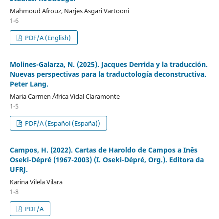
Mahmoud Afrouz, Narjes Asgari Vartooni
1-6
PDF/A (English)
Molines-Galarza, N. (2025). Jacques Derrida y la traducción.
Nuevas perspectivas para la traductología deconstructiva.
Peter Lang.
Maria Carmen África Vidal Claramonte
1-5
PDF/A (Español (España))
Campos, H. (2022). Cartas de Haroldo de Campos a Inês
Oseki-Dépré (1967-2003) (I. Oseki-Dépré, Org.). Editora da
UFRJ.
Karina Vilela Vilara
1-8
PDF/A