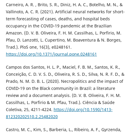
Carneiro, A. R. , Brito, S. R., Diniz, H. A. C., Botelho, M. N., &
Vallinoto, A. C. R. (2021). Artificial neural networks for short-
term forecasting of cases, deaths, and hospital beds
occupancy in the COVID-19 pandemic at the Brazilian
Amazon. (D. V. B. Oliveira, F. H. M. Cassilhas, L. Porfirio, M.
Pfau, D. Lanzotti, L. Cupertino, M. Boaventura & N. Borges,
Trad.). PloS one, 16(3), e0248161.
https://doi.org/10.1371/journal.pone.0248161
Campos dos Santos, H. L. P., Maciel, F. B. M., Santos, K. R.,
Conceição, C. D. V. S. D., Oliveira, R. S. D., Silva, N. R. F. D., &
Prado, N. M. D. B. L. (2020). Necropolitics and the impact of
COVID-19 on the Black community in Brazil: a literature
review and a document analysis. (D. V. B. Oliveira, F. H. M.
Cassilhas, L. Porfirio & M. Pfau, Trad.). Ciência & Saúde
Coletiva, 25, 4211-4224.
https://doi.org/10.1590/1413-
812320202510.2.25482020
Castro, M. C., Kim, S., Barberia, L., Ribeiro, A. F., Gyrzenda,