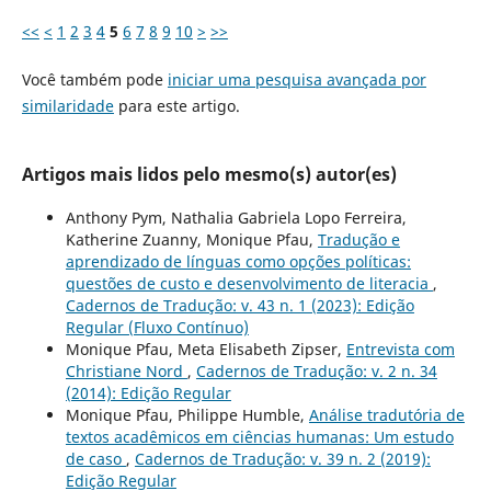
<<
<
1
2
3
4
5
6
7
8
9
10
>
>>
Você também pode
iniciar uma pesquisa avançada por
similaridade
para este artigo.
Artigos mais lidos pelo mesmo(s) autor(es)
Anthony Pym, Nathalia Gabriela Lopo Ferreira,
Katherine Zuanny, Monique Pfau,
Tradução e
aprendizado de línguas como opções políticas:
questões de custo e desenvolvimento de literacia
,
Cadernos de Tradução: v. 43 n. 1 (2023): Edição
Regular (Fluxo Contínuo)
Monique Pfau, Meta Elisabeth Zipser,
Entrevista com
Christiane Nord
,
Cadernos de Tradução: v. 2 n. 34
(2014): Edição Regular
Monique Pfau, Philippe Humble,
Análise tradutória de
textos acadêmicos em ciências humanas: Um estudo
de caso
,
Cadernos de Tradução: v. 39 n. 2 (2019):
Edição Regular