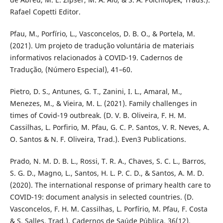
Rafael Copetti Editor.
Pfau, M., Porfírio, L., Vasconcelos, D. B. O., & Portela, M.
(2021). Um projeto de tradução voluntária de materiais
informativos relacionados à COVID-19. Cadernos de
Tradução, (Número Especial), 41–60.
Pietro, D. S., Antunes, G. T., Zanini, I. L., Amaral, M.,
Menezes, M., & Vieira, M. L. (2021). Family challenges in
times of Covid-19 outbreak. (D. V. B. Oliveira, F. H. M.
Cassilhas, L. Porfirio, M. Pfau, G. C. P. Santos, V. R. Neves, A.
O. Santos & N. F. Oliveira, Trad.). Even3 Publications.
Prado, N. M. D. B. L., Rossi, T. R. A., Chaves, S. C. L., Barros,
S. G. D., Magno, L., Santos, H. L. P. C. D., & Santos, A. M. D.
(2020). The international response of primary health care to
COVID-19: document analysis in selected countries. (D.
Vasconcelos, F. H. M. Cassilhas, L. Porfírio, M. Pfau, F. Costa
& S. Salles, Trad.). Cadernos de Saúde Pública, 36(12),