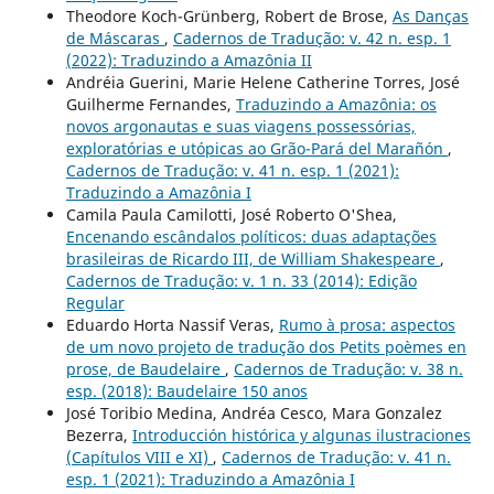
Theodore Koch-Grünberg, Robert de Brose,
As Danças
de Máscaras
,
Cadernos de Tradução: v. 42 n. esp. 1
(2022): Traduzindo a Amazônia II
Andréia Guerini, Marie Helene Catherine Torres, José
Guilherme Fernandes,
Traduzindo a Amazônia: os
novos argonautas e suas viagens possessórias,
exploratórias e utópicas ao Grão-Pará del Marañón
,
Cadernos de Tradução: v. 41 n. esp. 1 (2021):
Traduzindo a Amazônia I
Camila Paula Camilotti, José Roberto O'Shea,
Encenando escândalos políticos: duas adaptações
brasileiras de Ricardo III, de William Shakespeare
,
Cadernos de Tradução: v. 1 n. 33 (2014): Edição
Regular
Eduardo Horta Nassif Veras,
Rumo à prosa: aspectos
de um novo projeto de tradução dos Petits poèmes en
prose, de Baudelaire
,
Cadernos de Tradução: v. 38 n.
esp. (2018): Baudelaire 150 anos
José Toribio Medina, Andréa Cesco, Mara Gonzalez
Bezerra,
Introducción histórica y algunas ilustraciones
(Capítulos VIII e XI)
,
Cadernos de Tradução: v. 41 n.
esp. 1 (2021): Traduzindo a Amazônia I