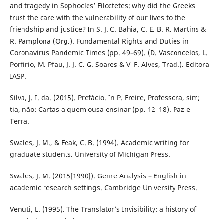
and tragedy in Sophocles’ Filoctetes: why did the Greeks
trust the care with the vulnerability of our lives to the
friendship and justice? In S. J. C. Bahia, C. E. B. R. Martins &
R. Pamplona (Org.). Fundamental Rights and Duties in
Coronavirus Pandemic Times (pp. 49–69). (D. Vasconcelos, L.
Porfirio, M. Pfau, J. J. C. G. Soares & V. F. Alves, Trad.). Editora
IASP.
Silva, J. I. da. (2015). Prefácio. In P. Freire, Professora, sim;
tia, não: Cartas a quem ousa ensinar (pp. 12–18). Paz e
Terra.
Swales, J. M., & Feak, C. B. (1994). Academic writing for
graduate students. University of Michigan Press.
Swales, J. M. (2015[1990]). Genre Analysis – English in
academic research settings. Cambridge University Press.
Venuti, L. (1995). The Translator’s Invisibility: a history of