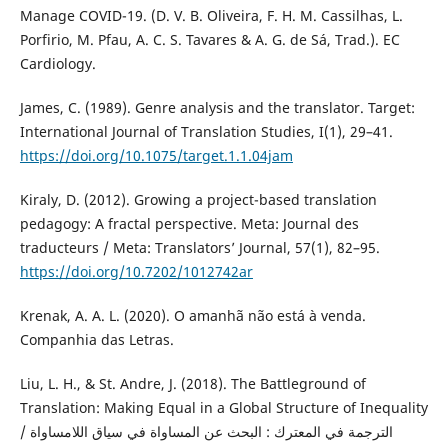
Manage COVID-19. (D. V. B. Oliveira, F. H. M. Cassilhas, L.
Porfirio, M. Pfau, A. C. S. Tavares & A. G. de Sá, Trad.). EC
Cardiology.
James, C. (1989). Genre analysis and the translator. Target:
International Journal of Translation Studies, I(1), 29–41.
https://doi.org/10.1075/target.1.1.04jam
Kiraly, D. (2012). Growing a project-based translation
pedagogy: A fractal perspective. Meta: Journal des
traducteurs / Meta: Translators’ Journal, 57(1), 82–95.
https://doi.org/10.7202/1012742ar
Krenak, A. A. L. (2020). O amanhã não está à venda.
Companhia das Letras.
Liu, L. H., & St. Andre, J. (2018). The Battleground of
Translation: Making Equal in a Global Structure of Inequality
/ الترجمة في المعترك : البحث عن المساواة في سياق اللامساواة