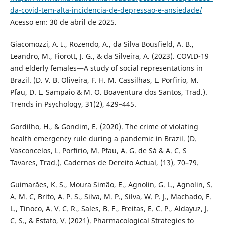
da-covid-tem-alta-incidencia-de-depressao-e-ansiedade/
Acesso em: 30 de abril de 2025.
Giacomozzi, A. I., Rozendo, A., da Silva Bousfield, A. B.,
Leandro, M., Fiorott, J. G., & da Silveira, A. (2023). COVID-19
and elderly females—A study of social representations in
Brazil. (D. V. B. Oliveira, F. H. M. Cassilhas, L. Porfirio, M.
Pfau, D. L. Sampaio & M. O. Boaventura dos Santos, Trad.).
Trends in Psychology, 31(2), 429–445.
Gordilho, H., & Gondim, E. (2020). The crime of violating
health emergency rule during a pandemic in Brazil. (D.
Vasconcelos, L. Porfirio, M. Pfau, A. G. de Sá & A. C. S
Tavares, Trad.). Cadernos de Dereito Actual, (13), 70–79.
Guimarães, K. S., Moura Simão, E., Agnolin, G. L., Agnolin, S.
A. M. C, Brito, A. P. S., Silva, M. P., Silva, W. P. J., Machado, F.
L., Tinoco, A. V. C. R., Sales, B. F., Freitas, E. C. P., Aldayuz, J.
C. S., & Estato, V. (2021). Pharmacological Strategies to