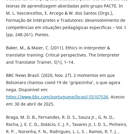
teorias de aprendizagem abordadas pelo grupo PACTE. In
M. L. Vasconcellos, E. Arcego & W. dos Santos (Orgs.),
Formação de Intérpretes e Tradutores: desenvolvimento de
competências em situações pedagógicas específicas – Vol. I
(pp. 248-261). Pontes.
Baker, M., & Maier, C. (2011). Ethics in interpreter &
translator training: Critical perspectives. The Interpreter
and Translator Trainer, 5(1), 1–14.
BBC News Brasil. (2020, Nov. 27). 2 momentos em que
Bolsonaro chamou covid-19 de 'gripezinha', o que agora
nega. Disponível em:
https://www.bbc.com/portuguese/brasil-55107536
. Acesso
em: 30 de abril de 2025.
Braga, M. D. B., Fernandes, R. D. S., Souza Jr., G. N. D.,
Rocha, J. E. C. D., Dolácio, C. J. F., Tavares Jr, I. D. S., Pinheiro,
R. P. , Noronha, F. N., Rodrigues, L. L. S. , Ramos, R. T. J. ,