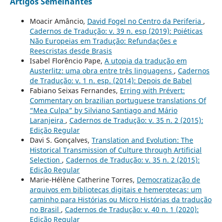
Artigos Semelhantes
Moacir Amâncio,
David Fogel no Centro da Periferia
,
Cadernos de Tradução: v. 39 n. esp (2019): Poiéticas
Não Europeias em Tradução: Refundações e
Reescristas desde Brasis
Isabel Florêncio Pape,
A utopia da tradução em
Austerlitz: uma obra entre três linguagens
,
Cadernos
de Tradução: v. 1 n. esp. (2014): Depois de Babel
Fabiano Seixas Fernandes,
Erring with Prévert:
Commentary on brazilian portuguese translations Of
“Mea Culpa” by Silviano Santiago and Mário
Laranjeira
,
Cadernos de Tradução: v. 35 n. 2 (2015):
Edição Regular
Davi S. Gonçalves,
Translation and Evolution: The
Historical Transmission of Culture through Artificial
Selection
,
Cadernos de Tradução: v. 35 n. 2 (2015):
Edição Regular
Marie-Hélène Catherine Torres,
Democratização de
arquivos em bibliotecas digitais e hemerotecas: um
caminho para Histórias ou Micro Histórias da tradução
no Brasil
,
Cadernos de Tradução: v. 40 n. 1 (2020):
Edição Regular