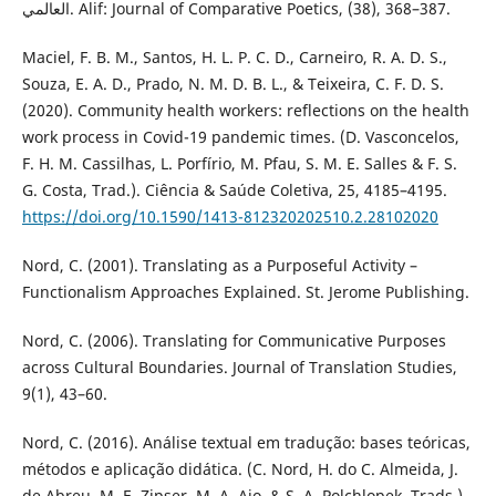
العالمي. Alif: Journal of Comparative Poetics, (38), 368–387.
Maciel, F. B. M., Santos, H. L. P. C. D., Carneiro, R. A. D. S.,
Souza, E. A. D., Prado, N. M. D. B. L., & Teixeira, C. F. D. S.
(2020). Community health workers: reflections on the health
work process in Covid-19 pandemic times. (D. Vasconcelos,
F. H. M. Cassilhas, L. Porfírio, M. Pfau, S. M. E. Salles & F. S.
G. Costa, Trad.). Ciência & Saúde Coletiva, 25, 4185–4195.
https://doi.org/10.1590/1413-812320202510.2.28102020
Nord, C. (2001). Translating as a Purposeful Activity –
Functionalism Approaches Explained. St. Jerome Publishing.
Nord, C. (2006). Translating for Communicative Purposes
across Cultural Boundaries. Journal of Translation Studies,
9(1), 43–60.
Nord, C. (2016). Análise textual em tradução: bases teóricas,
métodos e aplicação didática. (C. Nord, H. do C. Almeida, J.
de Abreu, M. E. Zipser, M. A. Aio, & S. A. Polchlopek, Trads.).