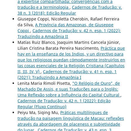
a expertise compartilhada: convergências com a
tradução e a terminologia
,
Cadernos de Tradução: v.
38 n. 3 (2018): Edição Regular
Giuseppe Coppi, Nicoletta Cherobin, Rafael Ferreira
da Silva,
A Província das Amazonas, de Giuseppe
Coppi
,
Cadernos de Tradução: v. 42 n. esp. 1 (2022):
Traduzindo a Amazônia II
Matías Ruiz Blanco, Joaquim Martins Cancela Júnior,
Lilian Cristina Barata Pereira Nascimento,
Práctica que
hay en la enseñanza de los Indios, y un directivo para
que los religiosos puedan cómodamente instruirlos en
las cosas esenciales de la Religión Cristiana (Capítulos
II, III, IV, V)
,
Cadernos de Tradução: v. 41 n. esp. 1
(2021): Traduzindo a Amazônia I
Lenita Maria Rimoli Pisetta,
"O Relógio de Ouro”, de
Machado De Assis, e suas Traduções para o Inglês:
Uma Reflexão sobre a Influência do Capital Cultural
,
Cadernos de Tradução: v. 42 n. 1 (2022): Edição
Regular (Fluxo Contínuo)
Peiyu Ma, Siqing Mu,
Práticas multilíngues de
tradução na paisagem linguística de Macau: reflexões
através da abordagem de placeness e subjetividade
do lugar
,
Cadernos de Tradução: v. 43 n. esp. 3