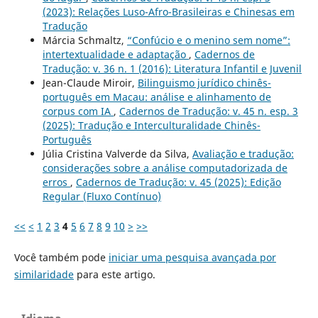
(2023): Relações Luso-Afro-Brasileiras e Chinesas em
Tradução
Márcia Schmaltz,
“Confúcio e o menino sem nome”:
intertextualidade e adaptação
,
Cadernos de
Tradução: v. 36 n. 1 (2016): Literatura Infantil e Juvenil
Jean-Claude Miroir,
Bilinguismo jurídico chinês-
português em Macau: análise e alinhamento de
corpus com IA
,
Cadernos de Tradução: v. 45 n. esp. 3
(2025): Tradução e Interculturalidade Chinês-
Português
Júlia Cristina Valverde da Silva,
Avaliação e tradução:
considerações sobre a análise computadorizada de
erros
,
Cadernos de Tradução: v. 45 (2025): Edição
Regular (Fluxo Contínuo)
<<
<
1
2
3
4
5
6
7
8
9
10
>
>>
Você também pode
iniciar uma pesquisa avançada por
similaridade
para este artigo.