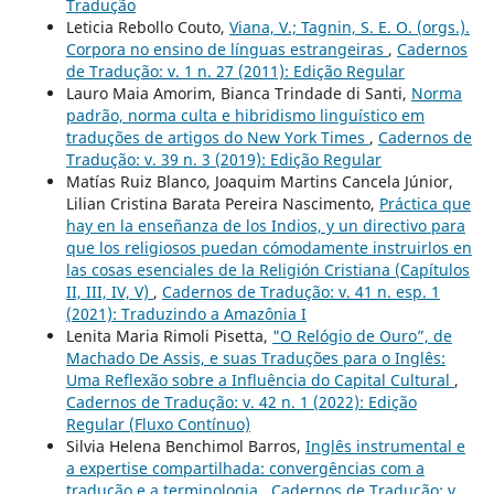
Tradução
Leticia Rebollo Couto,
Viana, V.; Tagnin, S. E. O. (orgs.).
Corpora no ensino de línguas estrangeiras
,
Cadernos
de Tradução: v. 1 n. 27 (2011): Edição Regular
Lauro Maia Amorim, Bianca Trindade di Santi,
Norma
padrão, norma culta e hibridismo linguístico em
traduções de artigos do New York Times
,
Cadernos de
Tradução: v. 39 n. 3 (2019): Edição Regular
Matías Ruiz Blanco, Joaquim Martins Cancela Júnior,
Lilian Cristina Barata Pereira Nascimento,
Práctica que
hay en la enseñanza de los Indios, y un directivo para
que los religiosos puedan cómodamente instruirlos en
las cosas esenciales de la Religión Cristiana (Capítulos
II, III, IV, V)
,
Cadernos de Tradução: v. 41 n. esp. 1
(2021): Traduzindo a Amazônia I
Lenita Maria Rimoli Pisetta,
"O Relógio de Ouro”, de
Machado De Assis, e suas Traduções para o Inglês:
Uma Reflexão sobre a Influência do Capital Cultural
,
Cadernos de Tradução: v. 42 n. 1 (2022): Edição
Regular (Fluxo Contínuo)
Silvia Helena Benchimol Barros,
Inglês instrumental e
a expertise compartilhada: convergências com a
tradução e a terminologia
,
Cadernos de Tradução: v.