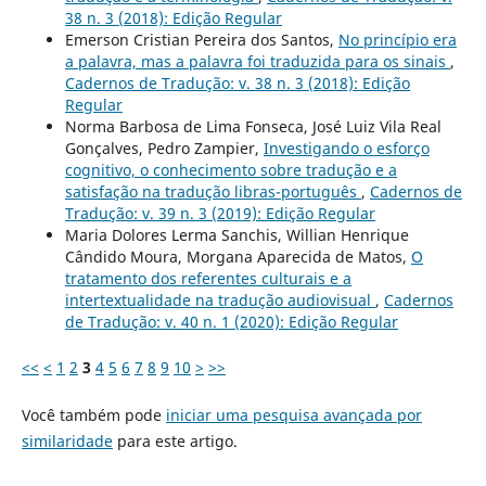
38 n. 3 (2018): Edição Regular
Emerson Cristian Pereira dos Santos,
No princípio era
a palavra, mas a palavra foi traduzida para os sinais
,
Cadernos de Tradução: v. 38 n. 3 (2018): Edição
Regular
Norma Barbosa de Lima Fonseca, José Luiz Vila Real
Gonçalves, Pedro Zampier,
Investigando o esforço
cognitivo, o conhecimento sobre tradução e a
satisfação na tradução libras-português
,
Cadernos de
Tradução: v. 39 n. 3 (2019): Edição Regular
Maria Dolores Lerma Sanchis, Willian Henrique
Cândido Moura, Morgana Aparecida de Matos,
O
tratamento dos referentes culturais e a
intertextualidade na tradução audiovisual
,
Cadernos
de Tradução: v. 40 n. 1 (2020): Edição Regular
<<
<
1
2
3
4
5
6
7
8
9
10
>
>>
Você também pode
iniciar uma pesquisa avançada por
similaridade
para este artigo.