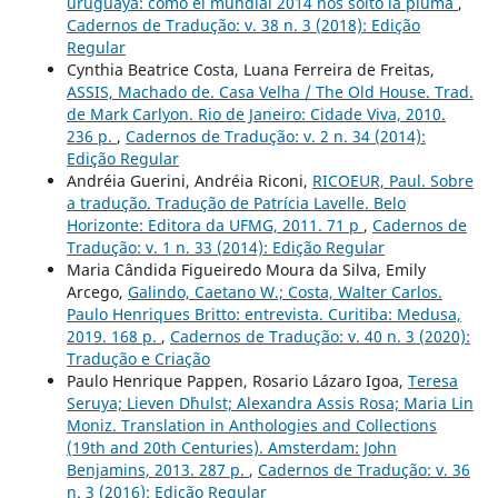
uruguaya: cómo el mundial 2014 nos soltó la pluma
,
Cadernos de Tradução: v. 38 n. 3 (2018): Edição
Regular
Cynthia Beatrice Costa, Luana Ferreira de Freitas,
ASSIS, Machado de. Casa Velha / The Old House. Trad.
de Mark Carlyon. Rio de Janeiro: Cidade Viva, 2010.
236 p.
,
Cadernos de Tradução: v. 2 n. 34 (2014):
Edição Regular
Andréia Guerini, Andréia Riconi,
RICOEUR, Paul. Sobre
a tradução. Tradução de Patrícia Lavelle. Belo
Horizonte: Editora da UFMG, 2011. 71 p
,
Cadernos de
Tradução: v. 1 n. 33 (2014): Edição Regular
Maria Cândida Figueiredo Moura da Silva, Emily
Arcego,
Galindo, Caetano W.; Costa, Walter Carlos.
Paulo Henriques Britto: entrevista. Curitiba: Medusa,
2019. 168 p.
,
Cadernos de Tradução: v. 40 n. 3 (2020):
Tradução e Criação
Paulo Henrique Pappen, Rosario Lázaro Igoa,
Teresa
Seruya; Lieven D´hulst; Alexandra Assis Rosa; Maria Lin
Moniz. Translation in Anthologies and Collections
(19th and 20th Centuries). Amsterdam: John
Benjamins, 2013. 287 p.
,
Cadernos de Tradução: v. 36
n. 3 (2016): Edição Regular