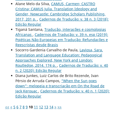
Alane Melo da Silva,
CAMUS, Carmen; CASTRO
Cristina; CAMUS Julia. Translation Ideology and
Gender, Newcastle: Cambridge Scholars Publishing,
2017, 201 p.
,
Cadernos de Tradução: v. 38 n. 3 (2018):
Edição Regular
Tiganá Santana,
Tradução, interações e cosmologias
Africanas
,
Cadernos de Tradução: v. 39 n. esp (2019):
Poiéticas Não Europeias em Tradução: Refundações e
Reescristas desde Brasis
Socorro Gardenia Carvalho de Paula,
Laviosa, Sara.
Translation and Language Education: Pedagogical
Approaches Explored, New York and London:
Routledge, 2014. 174 p.
,
Cadernos de Tradução: v. 40
n. 2 (2020): Edição Regular
Diana Junkes, Luiz Carlos de Brito Rezende, Ivan
Pérsio de Arruda Campos,
“When the Sun goes
down”: melopeia e transcriação em On the Road de
Jack Kerouac
,
Cadernos de Tradução: v. 40 n. 1 (2020):
Edição Regular
<<
<
5
6
7
8
9
10
11
12
13
14
>
>>