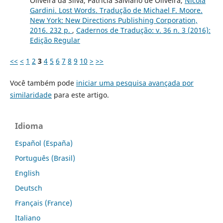
Oliveira da Silva, Patrícia Salviano de Oliveira,
Nicola
Gardini. Lost Words. Tradução de Michael F. Moore.
New York: New Directions Publishing Corporation,
2016. 232 p.
,
Cadernos de Tradução: v. 36 n. 3 (2016):
Edição Regular
<<
<
1
2
3
4
5
6
7
8
9
10
>
>>
Você também pode
iniciar uma pesquisa avançada por
similaridade
para este artigo.
Idioma
Español (España)
Português (Brasil)
English
Deutsch
Français (France)
Italiano