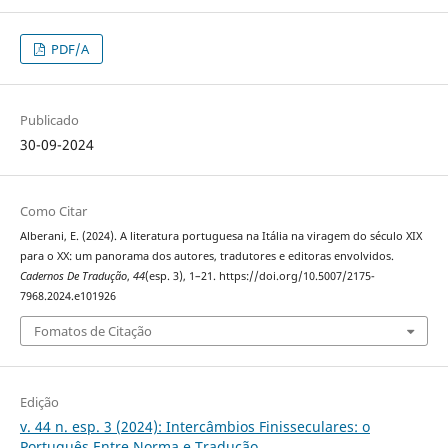
PDF/A
Publicado
30-09-2024
Como Citar
Alberani, E. (2024). A literatura portuguesa na Itália na viragem do século XIX
para o XX: um panorama dos autores, tradutores e editoras envolvidos.
Cadernos De Tradução
,
44
(esp. 3), 1–21. https://doi.org/10.5007/2175-
7968.2024.e101926
Fomatos de Citação
Edição
v. 44 n. esp. 3 (2024): Intercâmbios Finisseculares: o
Português Entre Norma e Tradução