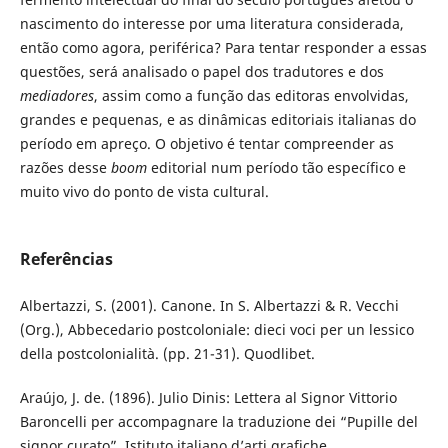
nascimento do interesse por uma literatura considerada,
então como agora, periférica? Para tentar responder a essas
questões, será analisado o papel dos tradutores e dos
mediadores
, assim como a função das editoras envolvidas,
grandes e pequenas, e as dinâmicas editoriais italianas do
período em apreço. O objetivo é tentar compreender as
razões desse
boom
editorial num período tão específico e
muito vivo do ponto de vista cultural.
Referências
Albertazzi, S. (2001). Canone. In S. Albertazzi & R. Vecchi
(Org.), Abbecedario postcoloniale: dieci voci per un lessico
della postcolonialità. (pp. 21-31). Quodlibet.
Araújo, J. de. (1896). Julio Dinis: Lettera al Signor Vittorio
Baroncelli per accompagnare la traduzione dei “Pupille del
signor curato”. Istituto italiano d’arti grafiche.