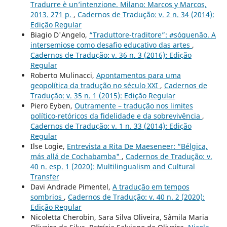
Tradurre è un’intenzione. Milano: Marcos y Marcos,
2013. 271 p.
,
Cadernos de Tradução: v. 2 n. 34 (2014):
Edição Regular
Biagio D'Angelo,
“Traduttore-traditore”: #sóquenão. A
intersemiose como desafio educativo das artes
,
Cadernos de Tradução: v. 36 n. 3 (2016): Edição
Regular
Roberto Mulinacci,
Apontamentos para uma
geopolítica da tradução no século XXI
,
Cadernos de
Tradução: v. 35 n. 1 (2015): Edição Regular
Piero Eyben,
Outramente – tradução nos limites
político-retóricos da fidelidade e da sobrevivência
,
Cadernos de Tradução: v. 1 n. 33 (2014): Edição
Regular
Ilse Logie,
Entrevista a Rita De Maeseneer: “Bélgica,
más allá de Cochabamba"
,
Cadernos de Tradução: v.
40 n. esp. 1 (2020): Multilingualism and Cultural
Transfer
Davi Andrade Pimentel,
A tradução em tempos
sombrios
,
Cadernos de Tradução: v. 40 n. 2 (2020):
Edição Regular
Nicoletta Cherobin, Sara Silva Oliveira, Sâmila Maria