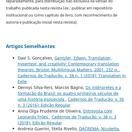
separadamente, para distribuição não exclusiva da versão do
trabalho publicada nesta revista (ex.: publicar em repositório
institucional ou como capítulo de livro, com reconhecimento de
autoria e publicação inicial nesta revista).
Artigos Semelhantes
Davi S. Gonçalves,
Gentzler, Edwin. Translation,
hypertext, and creativity: Contemporary translation
theories. Bristol: Multilingual Matters, 2001. 232 p.
,
Cadernos de Tradução: v. 38 n. 1 (2018): Translation in
Exile
Dennys Silva-Reis, Marcos Bagno,
Os intérpretes e a
formação do Brasil: os quatro primeiros séculos de
uma história esquecida
,
Cadernos de Tradução: v. 36
n. 3 (2016): Edição Regular
Anna Olga Prudente de Oliveira,
Entrevista com
Leonardo Fróes
,
Cadernos de Tradução: v. 38 n. 3
(2018): Edição Regular
Andreia Guerini, Stella Rivello,
DACREMA, Nicoletta.