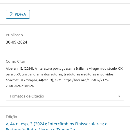
PDF/A
Publicado
30-09-2024
Como Citar
Alberani, E. (2024). A literatura portuguesa na Itália na viragem do século XIX
para o XX: um panorama dos autores, tradutores e editoras envolvidos.
Cadernos De Tradução
,
44
(esp. 3), 1–21. https://doi.org/10.5007/2175-
7968.2024.e101926
Fomatos de Citação
Edição
v. 44 n. esp. 3 (2024): Intercâmbios Finisseculares: o
Português Entre Norma e Tradução