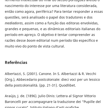
nascimento do interesse por uma literatura considerada,
então como agora, periférica? Para tentar responder a essas
questões, será analisado o papel dos tradutores e dos
mediadores
, assim como a função das editoras envolvidas,
grandes e pequenas, e as dinâmicas editoriais italianas do
período em apreço. O objetivo é tentar compreender as
razões desse
boom
editorial num período tão específico e
muito vivo do ponto de vista cultural.
Referências
Albertazzi, S. (2001). Canone. In S. Albertazzi & R. Vecchi
(Org.), Abbecedario postcoloniale: dieci voci per un lessico
della postcolonialità. (pp. 21-31). Quodlibet.
Araújo, J. de. (1896). Julio Dinis: Lettera al Signor Vittorio
Baroncelli per accompagnare la traduzione dei “Pupille del
signor curato”. Istituto italiano d’arti grafiche.