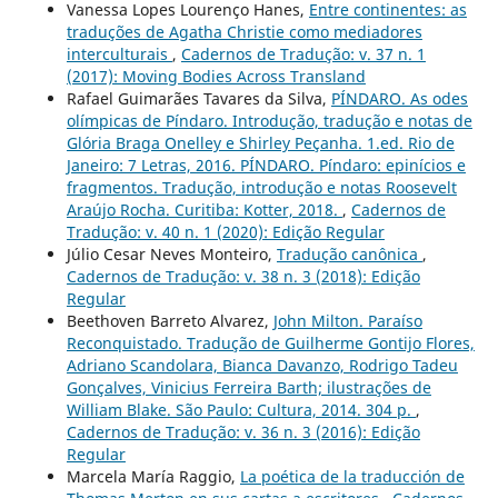
Vanessa Lopes Lourenço Hanes,
Entre continentes: as
traduções de Agatha Christie como mediadores
interculturais
,
Cadernos de Tradução: v. 37 n. 1
(2017): Moving Bodies Across Transland
Rafael Guimarães Tavares da Silva,
PÍNDARO. As odes
olímpicas de Píndaro. Introdução, tradução e notas de
Glória Braga Onelley e Shirley Peçanha. 1.ed. Rio de
Janeiro: 7 Letras, 2016. PÍNDARO. Píndaro: epinícios e
fragmentos. Tradução, introdução e notas Roosevelt
Araújo Rocha. Curitiba: Kotter, 2018.
,
Cadernos de
Tradução: v. 40 n. 1 (2020): Edição Regular
Júlio Cesar Neves Monteiro,
Tradução canônica
,
Cadernos de Tradução: v. 38 n. 3 (2018): Edição
Regular
Beethoven Barreto Alvarez,
John Milton. Paraíso
Reconquistado. Tradução de Guilherme Gontijo Flores,
Adriano Scandolara, Bianca Davanzo, Rodrigo Tadeu
Gonçalves, Vinicius Ferreira Barth; ilustrações de
William Blake. São Paulo: Cultura, 2014. 304 p.
,
Cadernos de Tradução: v. 36 n. 3 (2016): Edição
Regular
Marcela María Raggio,
La poética de la traducción de