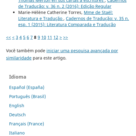
Thomas Merton en sus cartas a escritores
,
Cadernos
de Tradução: v. 36 n. 2 (2016): Edição Regular
Marie-Hélène Catherine Torres,
Mme de Staël:
Literatura e Tradução
,
Cadernos de Tradução: v. 35 n.
esp. 1 (2015): Literatura Comparada e Tradução
<<
<
3
4
5
6
7
8
9
10
11
12
>
>>
Você também pode
iniciar uma pesquisa avançada por
similaridade
para este artigo.
Idioma
Español (España)
Português (Brasil)
English
Deutsch
Français (France)
Italiano