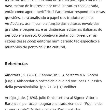
nascimento do interesse por uma literatura considerada,
então como agora, periférica? Para tentar responder a essas
questões, será analisado o papel dos tradutores e dos
mediadores
, assim como a função das editoras envolvidas,
grandes e pequenas, e as dinâmicas editoriais italianas do
período em apreço. O objetivo é tentar compreender as
razões desse
boom
editorial num período tão específico e
muito vivo do ponto de vista cultural.
Referências
Albertazzi, S. (2001). Canone. In S. Albertazzi & R. Vecchi
(Org.), Abbecedario postcoloniale: dieci voci per un lessico
della postcolonialità. (pp. 21-31). Quodlibet.
Araújo, J. de. (1896). Julio Dinis: Lettera al Signor Vittorio
Baroncelli per accompagnare la traduzione dei “Pupille del
signor curato”. Istituto italiano d’arti grafiche.