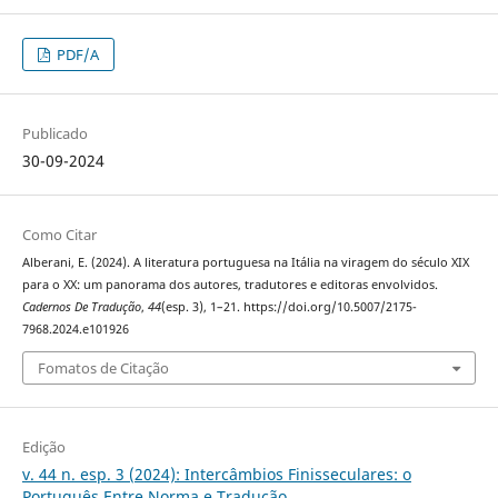
PDF/A
Publicado
30-09-2024
Como Citar
Alberani, E. (2024). A literatura portuguesa na Itália na viragem do século XIX
para o XX: um panorama dos autores, tradutores e editoras envolvidos.
Cadernos De Tradução
,
44
(esp. 3), 1–21. https://doi.org/10.5007/2175-
7968.2024.e101926
Fomatos de Citação
Edição
v. 44 n. esp. 3 (2024): Intercâmbios Finisseculares: o
Português Entre Norma e Tradução