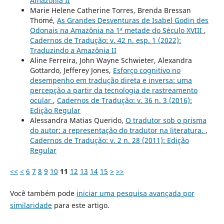
Amazônia II
Marie Helene Catherine Torres, Brenda Bressan
Thomé,
As Grandes Desventuras de Isabel Godin des
Odonais na Amazônia na 1ª metade do Século XVIII
,
Cadernos de Tradução: v. 42 n. esp. 1 (2022):
Traduzindo a Amazônia II
Aline Ferreira, John Wayne Schwieter, Alexandra
Gottardo, Jefferey Jones,
Esforço cognitivo no
desempenho em tradução direta e inversa: uma
percepção a partir da tecnologia de rastreamento
ocular
,
Cadernos de Tradução: v. 36 n. 3 (2016):
Edição Regular
Alessandra Matias Querido,
O tradutor sob o prisma
do autor: a representação do tradutor na literatura.
,
Cadernos de Tradução: v. 2 n. 28 (2011): Edição
Regular
<<
<
6
7
8
9
10
11
12
13
14
15
>
>>
Você também pode
iniciar uma pesquisa avançada por
similaridade
para este artigo.