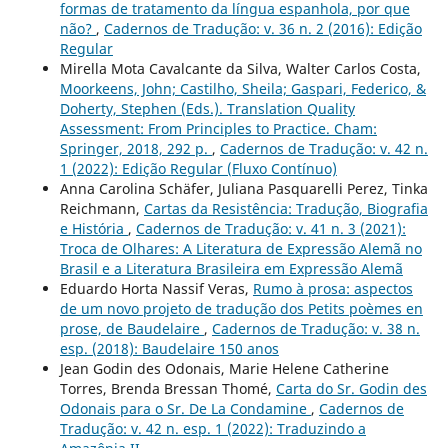
formas de tratamento da língua espanhola, por que
não?
,
Cadernos de Tradução: v. 36 n. 2 (2016): Edição
Regular
Mirella Mota Cavalcante da Silva, Walter Carlos Costa,
Moorkeens, John; Castilho, Sheila; Gaspari, Federico, &
Doherty, Stephen (Eds.). Translation Quality
Assessment: From Principles to Practice. Cham:
Springer, 2018, 292 p.
,
Cadernos de Tradução: v. 42 n.
1 (2022): Edição Regular (Fluxo Contínuo)
Anna Carolina Schäfer, Juliana Pasquarelli Perez, Tinka
Reichmann,
Cartas da Resistência: Tradução, Biografia
e História
,
Cadernos de Tradução: v. 41 n. 3 (2021):
Troca de Olhares: A Literatura de Expressão Alemã no
Brasil e a Literatura Brasileira em Expressão Alemã
Eduardo Horta Nassif Veras,
Rumo à prosa: aspectos
de um novo projeto de tradução dos Petits poèmes en
prose, de Baudelaire
,
Cadernos de Tradução: v. 38 n.
esp. (2018): Baudelaire 150 anos
Jean Godin des Odonais, Marie Helene Catherine
Torres, Brenda Bressan Thomé,
Carta do Sr. Godin des
Odonais para o Sr. De La Condamine
,
Cadernos de
Tradução: v. 42 n. esp. 1 (2022): Traduzindo a