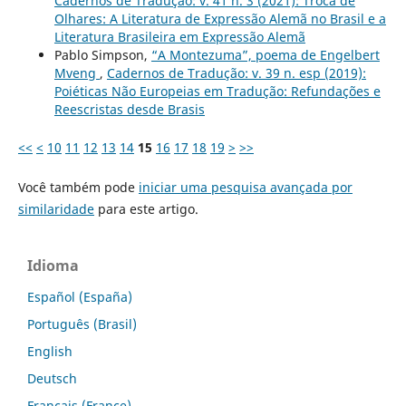
Cadernos de Tradução: v. 41 n. 3 (2021): Troca de
Olhares: A Literatura de Expressão Alemã no Brasil e a
Literatura Brasileira em Expressão Alemã
Pablo Simpson,
“A Montezuma”, poema de Engelbert
Mveng
,
Cadernos de Tradução: v. 39 n. esp (2019):
Poiéticas Não Europeias em Tradução: Refundações e
Reescristas desde Brasis
<<
<
10
11
12
13
14
15
16
17
18
19
>
>>
Você também pode
iniciar uma pesquisa avançada por
similaridade
para este artigo.
Idioma
Español (España)
Português (Brasil)
English
Deutsch
Français (France)