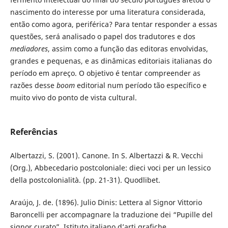
nascimento do interesse por uma literatura considerada,
então como agora, periférica? Para tentar responder a essas
questões, será analisado o papel dos tradutores e dos
mediadores
, assim como a função das editoras envolvidas,
grandes e pequenas, e as dinâmicas editoriais italianas do
período em apreço. O objetivo é tentar compreender as
razões desse
boom
editorial num período tão específico e
muito vivo do ponto de vista cultural.
Referências
Albertazzi, S. (2001). Canone. In S. Albertazzi & R. Vecchi
(Org.), Abbecedario postcoloniale: dieci voci per un lessico
della postcolonialità. (pp. 21-31). Quodlibet.
Araújo, J. de. (1896). Julio Dinis: Lettera al Signor Vittorio
Baroncelli per accompagnare la traduzione dei “Pupille del
signor curato”. Istituto italiano d’arti grafiche.