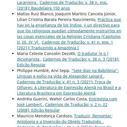
Laranjeira
,
Cadernos de Tradução: v. 38 n. esp.
(2018): Baudelaire 150 anos
Matías Ruiz Blanco, Joaquim Martins Cancela Júnior,
Lilian Cristina Barata Pereira Nascimento,
Práctica que
hay en la enseñanza de los Indios, y un directivo para
que los religiosos puedan cómodamente instruirlos en
las cosas esenciales de la Religión Cristiana (Capítulos
II, III, IV, V)
,
Cadernos de Tradução: v. 41 n. esp. 1
(2021): Traduzindo a Amazônia I
Maria Celeste Consolin Dezotti,
O tradutor (e o )
dicionarista
,
Cadernos de Tradução: v. 38 n. 3 (2018):
Edição Regular
Philippe Humblé, Arvi Sepp,
“Sete dias na Babilônia”:
Línguas e exílio na vida de Alexander Lenard
,
Cadernos de Tradução: v. 41 n. 3 (2021): Troca de
Olhares: A Literatura de Expressão Alemã no Brasil e a
Literatura Brasileira em Expressão Alemã
Andréia Guerini, Walter Carlos Costa,
Entrevista com
José Lambert
,
Cadernos de Tradução: v. 2 n. 22
(2008): Edição Regular
Mauricio Mendonça Cardozo,
Traduzir, Remontar:
Antologia e a Invenção do Objeto Traduzido.
,