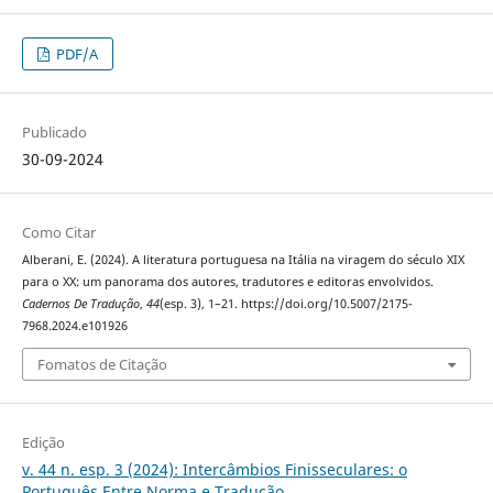
PDF/A
Publicado
30-09-2024
Como Citar
Alberani, E. (2024). A literatura portuguesa na Itália na viragem do século XIX
para o XX: um panorama dos autores, tradutores e editoras envolvidos.
Cadernos De Tradução
,
44
(esp. 3), 1–21. https://doi.org/10.5007/2175-
7968.2024.e101926
Fomatos de Citação
Edição
v. 44 n. esp. 3 (2024): Intercâmbios Finisseculares: o
Português Entre Norma e Tradução