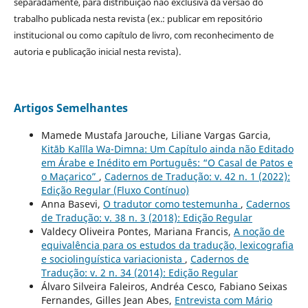
separadamente, para distribuição não exclusiva da versão do
trabalho publicada nesta revista (ex.: publicar em repositório
institucional ou como capítulo de livro, com reconhecimento de
autoria e publicação inicial nesta revista).
Artigos Semelhantes
Mamede Mustafa Jarouche, Liliane Vargas Garcia,
Kitāb Kalīla Wa-Dimna: Um Capítulo ainda não Editado
em Árabe e Inédito em Português: “O Casal de Patos e
o Maçarico”
,
Cadernos de Tradução: v. 42 n. 1 (2022):
Edição Regular (Fluxo Contínuo)
Anna Basevi,
O tradutor como testemunha
,
Cadernos
de Tradução: v. 38 n. 3 (2018): Edição Regular
Valdecy Oliveira Pontes, Mariana Francis,
A noção de
equivalência para os estudos da tradução, lexicografia
e sociolinguística variacionista
,
Cadernos de
Tradução: v. 2 n. 34 (2014): Edição Regular
Álvaro Silveira Faleiros, Andréa Cesco, Fabiano Seixas
Fernandes, Gilles Jean Abes,
Entrevista com Mário