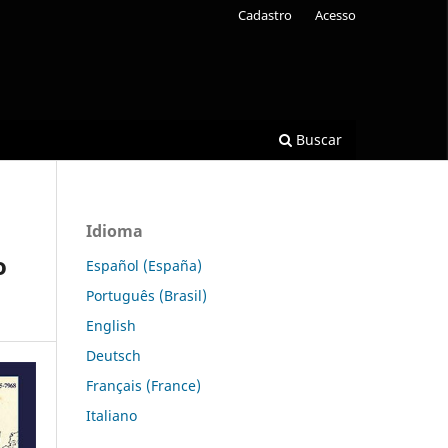
Cadastro
Acesso
Buscar
Idioma
o
Español (España)
Português (Brasil)
English
Deutsch
Français (France)
Italiano