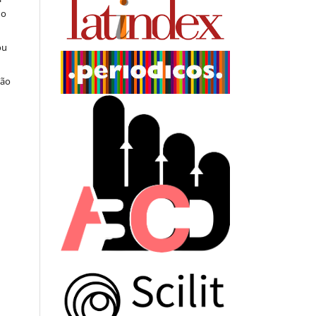
do
ou
ção