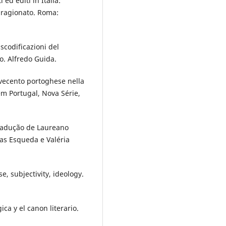
 ed editi in Italia:
o ragionato. Roma:
nscodificazioni del
o. Alfredo Guida.
ovecento portoghese nella
 em Portugal, Nova Série,
Tradução de Laureano
ias Esqueda e Valéria
e, subjectivity, ideology.
ca y el canon literario.