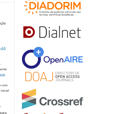
ução
a
 4.0
a
mente
mons
o com
inicial
r
 para