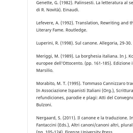
Genette, G. (1982). Palinsesti. La letteratura al
di R. Novità). Einaudi.
Lefevere, A. (1992). Translation, Rewriting and 
Literary Fame. Routledge.
Luperini, R. (1998). Sul canone. Allegoria, 29-30.
Meriggi, M. (1989). La borghesia italiana. In J. 
europee dell’Ottocento. (pp. 161-185). Edizione i
Marsilio.
Morabito, M. T. (1995). Tommaso Cannizzaro tra
In Associazione Ispanisti Italiani (Org.), Scrittura
refundiciones, parodie e plagi: Atti del Convegn
Bulzoni.
Nergaard, S. (2011). Il canone e la traduzione. I
Fantaccini (Eds.), Altri canoni/canoni altri, plural
(pp. 105-124). Firenze University Press.