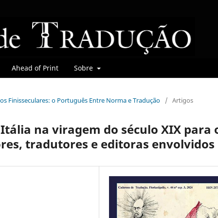
Ahead of Print
Sobre
mbios Finisseculares: o Português Entre Norma e Tradução
/
Artigos
Itália na viragem do século XIX para 
es, tradutores e editoras envolvidos