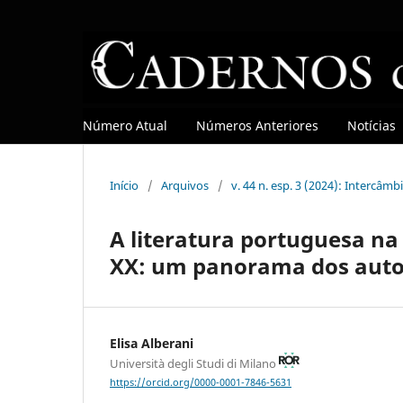
Número Atual
Números Anteriores
Notícias
Início
/
Arquivos
/
v. 44 n. esp. 3 (2024): Intercâ
A literatura portuguesa na 
XX: um panorama dos autor
Elisa Alberani
Università degli Studi di Milano
https://orcid.org/0000-0001-7846-5631