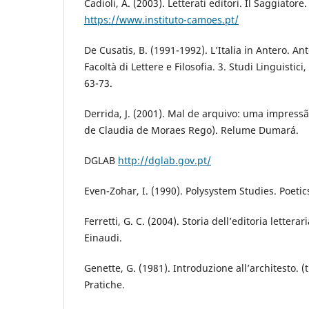
Cadioli, A. (2003). Letterati editori. Il Saggiatore
https://www.instituto-camoes.pt/
De Cusatis, B. (1991-1992). L’Italia in Antero. Ant
Facoltà di Lettere e Filosofia. 3. Studi Linguistici,
63-73.
Derrida, J. (2001). Mal de arquivo: uma impress
de Claudia de Moraes Rego). Relume Dumará.
DGLAB
http://dglab.gov.pt/
Even-Zohar, I. (1990). Polysystem Studies. Poetic
Ferretti, G. C. (2004). Storia dell’editoria letterar
Einaudi.
Genette, G. (1981). Introduzione all’architesto. (
Pratiche.