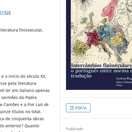
101926
literatura finissecular,
 e o início do século XX,
sse pela literatura
el ler em italiano apenas
e sermões do Padre
e Camões e o
Frei Luís de
PDF/A
nze títulos no total.
rca de cinquenta obras
do anterior? Quanto
Publicado