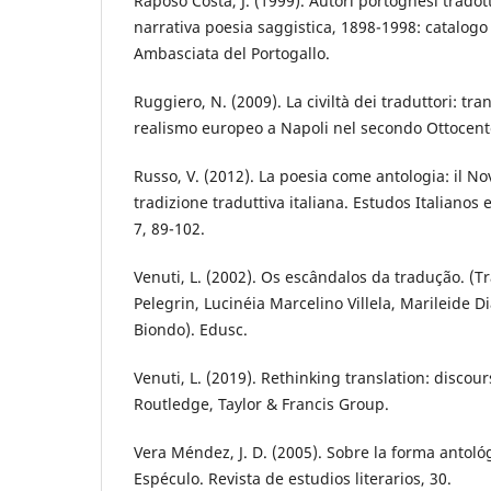
Raposo Costa, J. (1999). Autori portoghesi tradotti
narrativa poesia saggistica, 1898-1998: catalog
Ambasciata del Portogallo.
Ruggiero, N. (2009). La civiltà dei traduttori: tra
realismo europeo a Napoli nel secondo Ottocent
Russo, V. (2012). La poesia come antologia: il N
tradizione traduttiva italiana. Estudos Italianos
7, 89-102.
Venuti, L. (2002). Os escândalos da tradução. (
Pelegrin, Lucinéia Marcelino Villela, Marileide D
Biondo). Edusc.
Venuti, L. (2019). Rethinking translation: discours
Routledge, Taylor & Francis Group.
Vera Méndez, J. D. (2005). Sobre la forma antológi
Espéculo. Revista de estudios literarios, 30.