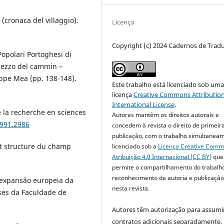
 (cronaca del villaggio).
Licença
Copyright (c) 2024 Cadernos de Trad
 Popolari Portoghesi di
 mezzo del cammin –
ppe Mea (pp. 138-148).
Este trabalho está licenciado sob um
licença
Creative Commons Attribution
International License
.
e la recherche en sciences
Autores mantêm os direitos autorais e
1991.2986
concedem à revista o direito de primeir
publicação, com o trabalho simultanea
 et structure du champ
licenciado sob a
Licença Creative Com
Atribuição 4.0 Internacional (CC BY)
que
permite o compartilhamento do trabalh
reconhecimento da autoria e publicação 
a expansão europeia da
nesta revista.
eses da Faculdade de
Autores têm autorização para assumi
contratos adicionais separadamente,