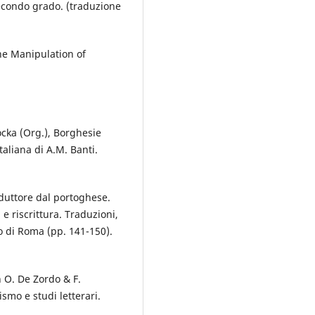
 secondo grado. (traduzione
the Manipulation of
Kocka (Org.), Borghesie
taliana di A.M. Banti.
duttore dal portoghese.
 e riscrittura. Traduzioni,
o di Roma (pp. 141-150).
n O. De Zordo & F.
ismo e studi letterari.