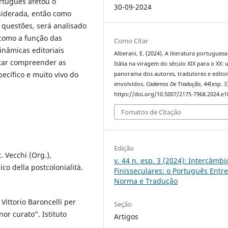
ortuguês afetou o
30-09-2024
siderada, então como
s questões, será analisado
 como a função das
Como Citar
inâmicas editoriais
Alberani, E. (2024). A literatura portuguesa
ntar compreender as
Itália na viragem do século XIX para o XX:
ecífico e muito vivo do
panorama dos autores, tradutores e edito
envolvidos.
Cadernos De Tradução
,
44
(esp. 3
https://doi.org/10.5007/2175-7968.2024.e
Fomatos de Citação
Edição
. Vecchi (Org.),
v. 44 n. esp. 3 (2024): Intercâmbi
co della postcolonialità.
Finisseculares: o Português Entr
Norma e Tradução
r Vittorio Baroncelli per
Seção
or curato”. Istituto
Artigos