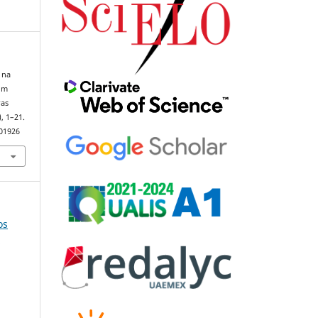
 na
 um
ras
), 1–21.
101926
os
e