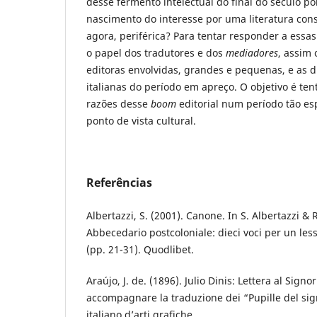
desse fermento intelectual do final do século p
nascimento do interesse por uma literatura con
agora, periférica? Para tentar responder a essa
o papel dos tradutores e dos
mediadores
, assim
editoras envolvidas, grandes e pequenas, e as d
italianas do período em apreço. O objetivo é te
razões desse
boom
editorial num período tão esp
ponto de vista cultural.
Referências
Albertazzi, S. (2001). Canone. In S. Albertazzi & R
Abbecedario postcoloniale: dieci voci per un lessi
(pp. 21-31). Quodlibet.
Araújo, J. de. (1896). Julio Dinis: Lettera al Signo
accompagnare la traduzione dei “Pupille del sign
italiano d’arti grafiche.