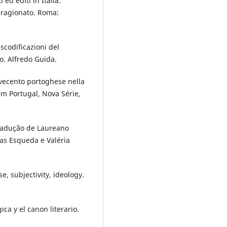
 ed editi in Italia:
o ragionato. Roma:
nscodificazioni del
o. Alfredo Guida.
ovecento portoghese nella
 em Portugal, Nova Série,
Tradução de Laureano
ias Esqueda e Valéria
e, subjectivity, ideology.
ca y el canon literario.