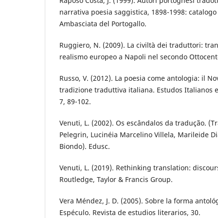
Raposo Costa, J. (1999). Autori portoghesi tradotti
narrativa poesia saggistica, 1898-1998: catalog
Ambasciata del Portogallo.
Ruggiero, N. (2009). La civiltà dei traduttori: tra
realismo europeo a Napoli nel secondo Ottocent
Russo, V. (2012). La poesia come antologia: il N
tradizione traduttiva italiana. Estudos Italianos
7, 89-102.
Venuti, L. (2002). Os escândalos da tradução. (
Pelegrin, Lucinéia Marcelino Villela, Marileide D
Biondo). Edusc.
Venuti, L. (2019). Rethinking translation: discours
Routledge, Taylor & Francis Group.
Vera Méndez, J. D. (2005). Sobre la forma antológi
Espéculo. Revista de estudios literarios, 30.