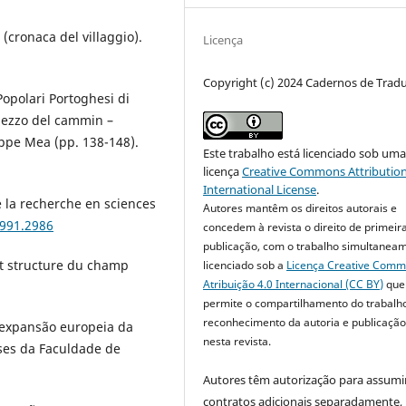
 (cronaca del villaggio).
Licença
Copyright (c) 2024 Cadernos de Trad
 Popolari Portoghesi di
 mezzo del cammin –
ppe Mea (pp. 138-148).
Este trabalho está licenciado sob um
licença
Creative Commons Attribution
International License
.
e la recherche en sciences
Autores mantêm os direitos autorais e
1991.2986
concedem à revista o direito de primeir
publicação, com o trabalho simultanea
 et structure du champ
licenciado sob a
Licença Creative Com
Atribuição 4.0 Internacional (CC BY)
que
permite o compartilhamento do trabalh
reconhecimento da autoria e publicação 
a expansão europeia da
nesta revista.
eses da Faculdade de
Autores têm autorização para assumi
contratos adicionais separadamente,