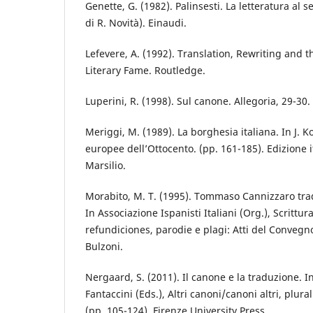
Genette, G. (1982). Palinsesti. La letteratura al
di R. Novità). Einaudi.
Lefevere, A. (1992). Translation, Rewriting and 
Literary Fame. Routledge.
Luperini, R. (1998). Sul canone. Allegoria, 29-30.
Meriggi, M. (1989). La borghesia italiana. In J. 
europee dell’Ottocento. (pp. 161-185). Edizione i
Marsilio.
Morabito, M. T. (1995). Tommaso Cannizzaro tra
In Associazione Ispanisti Italiani (Org.), Scrittura
refundiciones, parodie e plagi: Atti del Convegn
Bulzoni.
Nergaard, S. (2011). Il canone e la traduzione. I
Fantaccini (Eds.), Altri canoni/canoni altri, plural
(pp. 105-124). Firenze University Press.