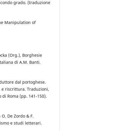
 secondo grado. (traduzione
the Manipulation of
Kocka (Org.), Borghesie
taliana di A.M. Banti.
duttore dal portoghese.
 e riscrittura. Traduzioni,
o di Roma (pp. 141-150).
n O. De Zordo & F.
ismo e studi letterari.