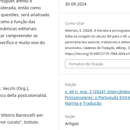
ortuguês afetou o
30-09-2024
siderada, então como
s questões, será analisado
 como a função das
Como Citar
inâmicas editoriais
Alberani, E. (2024). A literatura portuguesa
ntar compreender as
Itália na viragem do século XIX para o XX:
ecífico e muito vivo do
panorama dos autores, tradutores e edito
envolvidos.
Cadernos De Tradução
,
44
(esp. 3
https://doi.org/10.5007/2175-7968.2024.e
Fomatos de Citação
Edição
. Vecchi (Org.),
v. 44 n. esp. 3 (2024): Intercâmbi
co della postcolonialità.
Finisseculares: o Português Entr
Norma e Tradução
r Vittorio Baroncelli per
Seção
or curato”. Istituto
Artigos