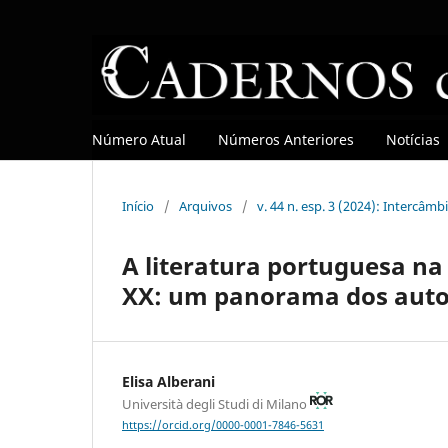
Número Atual
Números Anteriores
Notícias
Início
/
Arquivos
/
v. 44 n. esp. 3 (2024): Intercâ
A literatura portuguesa na 
XX: um panorama dos autor
Elisa Alberani
Università degli Studi di Milano
https://orcid.org/0000-0001-7846-5631