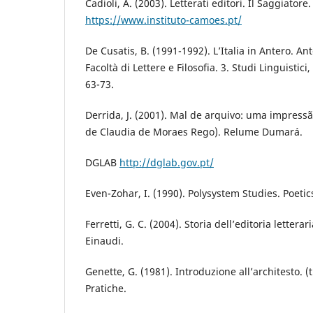
Cadioli, A. (2003). Letterati editori. Il Saggiatore
https://www.instituto-camoes.pt/
De Cusatis, B. (1991-1992). L’Italia in Antero. Ant
Facoltà di Lettere e Filosofia. 3. Studi Linguistici,
63-73.
Derrida, J. (2001). Mal de arquivo: uma impress
de Claudia de Moraes Rego). Relume Dumará.
DGLAB
http://dglab.gov.pt/
Even-Zohar, I. (1990). Polysystem Studies. Poetic
Ferretti, G. C. (2004). Storia dell’editoria letterar
Einaudi.
Genette, G. (1981). Introduzione all’architesto. (
Pratiche.