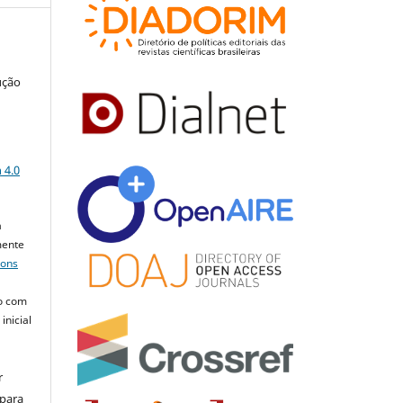
ução
a
 4.0
a
mente
mons
o com
inicial
r
 para