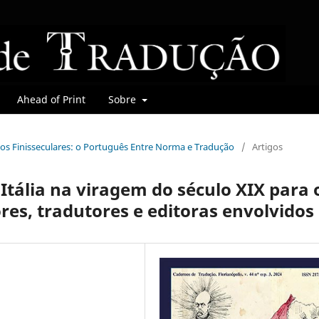
Ahead of Print
Sobre
mbios Finisseculares: o Português Entre Norma e Tradução
/
Artigos
Itália na viragem do século XIX para 
es, tradutores e editoras envolvidos