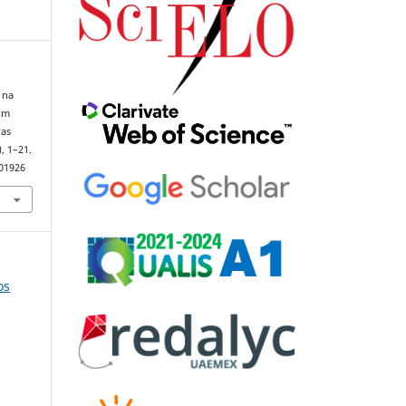
 na
 um
ras
), 1–21.
101926
os
e