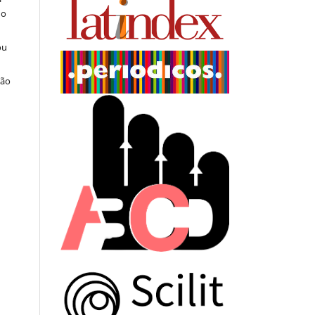
do
ou
ção