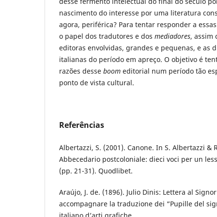
desse fermento intelectual do final do século p
nascimento do interesse por uma literatura con
agora, periférica? Para tentar responder a essa
o papel dos tradutores e dos
mediadores
, assim
editoras envolvidas, grandes e pequenas, e as d
italianas do período em apreço. O objetivo é te
razões desse
boom
editorial num período tão esp
ponto de vista cultural.
Referências
Albertazzi, S. (2001). Canone. In S. Albertazzi & R
Abbecedario postcoloniale: dieci voci per un lessi
(pp. 21-31). Quodlibet.
Araújo, J. de. (1896). Julio Dinis: Lettera al Signo
accompagnare la traduzione dei “Pupille del sign
italiano d’arti grafiche.