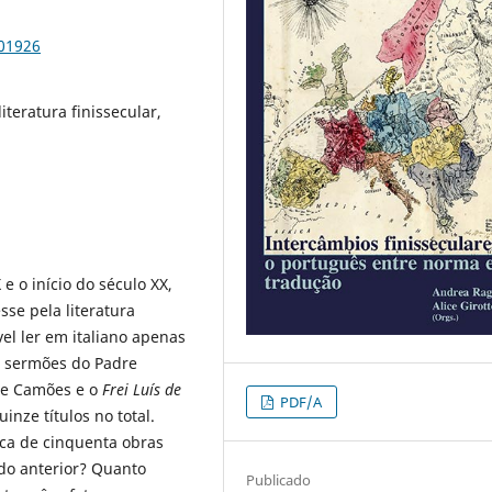
101926
literatura finissecular,
 e o início do século XX,
sse pela literatura
el ler em italiano apenas
e sermões do Padre
e Camões e o
Frei Luís de
PDF/A
nze títulos no total.
rca de cinquenta obras
do anterior? Quanto
Publicado