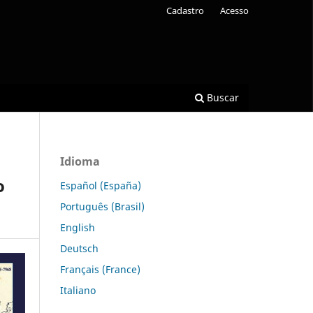
Cadastro
Acesso
Buscar
Idioma
o
Español (España)
Português (Brasil)
English
Deutsch
Français (France)
Italiano