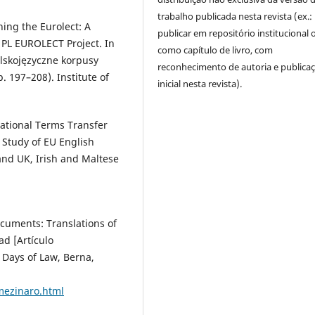
trabalho publicada nesta revista (ex.:
hing the Eurolect: A
publicar em repositório institucional 
PL EUROLECT Project. In
como capítulo de livro, com
olskojęzyczne korpusy
reconhecimento de autoria e publica
. 197–208). Institute of
inicial nesta revista).
national Terms Transfer
 Study of EU English
and UK, Irish and Maltese
ocuments: Translations of
d [Artículo
 Days of Law, Berna,
mezinaro.html