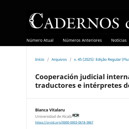
Número Atual
Números Anteriores
Notícias
Início
/
Arquivos
/
v. 45 (2025): Edição Regular (Fl
Cooperación judicial intern
traductores e intérpretes 
Bianca Vitalaru
Universidad de Alcalá
https://orcid.org/0000-0003-0618-3867