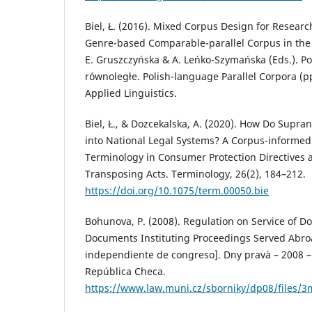
Biel, Ł. (2016). Mixed Corpus Design for Researc
Genre-based Comparable-parallel Corpus in the 
E. Gruszczyńska & A. Leńko-Szymańska (Eds.). P
równoległe. Polish-language Parallel Corpora (pp
Applied Linguistics.
Biel, Ł., & Dozcekalska, A. (2020). How Do Supra
into National Legal Systems? A Corpus-informed
Terminology in Consumer Protection Directives 
Transposing Acts. Terminology, 26(2), 184–212.
https://doi.org/10.1075/term.00050.bie
Bohunova, P. (2008). Regulation on Service of D
Documents Instituting Proceedings Served Abroa
independiente de congreso]. Dny pravà – 2008 –
República Checa.
https://www.law.muni.cz/sborniky/dp08/files/3