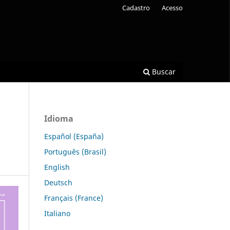
Cadastro
Acesso
Buscar
Idioma
Español (España)
Português (Brasil)
English
Deutsch
Français (France)
Italiano