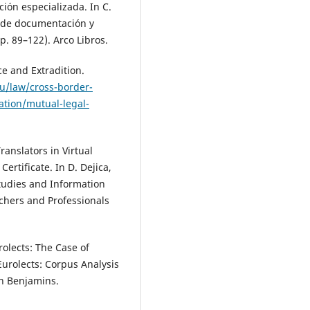
ción especializada. In C.
l de documentación y
p. 89–122). Arco Libros.
e and Extradition.
u/law/cross-border-
ation/mutual-legal-
ranslators in Virtual
rtificate. In D. Dejica,
Studies and Information
chers and Professionals
rolects: The Case of
Eurolects: Corpus Analysis
hn Benjamins.