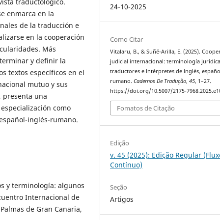
ista traductológico.
24-10-2025
se enmarca en la
nales de la traducción e
alizarse en la cooperación
Como Citar
icularidades. Más
Vitalaru, B., & Suñé-Arilla, E. (2025). Coop
erminar y definir la
judicial internacional: terminología jurídic
 textos específicos en el
traductores e intérpretes de inglés, españo
rumano.
Cadernos De Tradução
,
45
, 1–27.
rnacional mutuo y sus
https://doi.org/10.5007/2175-7968.2025.e
, presenta una
a especialización como
Fomatos de Citação
 español-inglés-rumano.
Edição
v. 45 (2025): Edição Regular (Flux
Contínuo)
os y terminología: algunos
Seção
ncuentro Internacional de
Artigos
s Palmas de Gran Canaria,