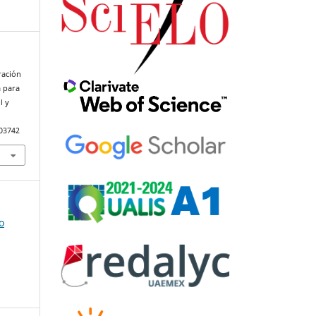
eración
a para
l y
103742
o