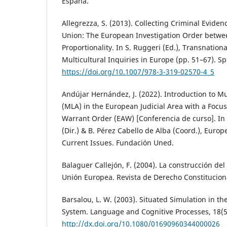
España.
Allegrezza, S. (2013). Collecting Criminal Evide
Union: The European Investigation Order betwee
Proportionality. In S. Ruggeri (Ed.), Transnation
Multicultural Inquiries in Europe (pp. 51–67). Sp
https://doi.org/10.1007/978-3-319-02570-4_5
Andújar Hernández, J. (2022). Introduction to M
(MLA) in the European Judicial Area with a Focu
Warrant Order (EAW) [Conferencia de curso]. I
(Dir.) & B. Pérez Cabello de Alba (Coord.), Euro
Current Issues. Fundación Uned.
Balaguer Callejón, F. (2004). La construcción del
Unión Europea. Revista de Derecho Constituciona
Barsalou, L. W. (2003). Situated Simulation in 
System. Language and Cognitive Processes, 18(5
http://dx.doi.org/10.1080/01690960344000026