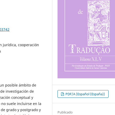
103742
n jurídica, cooperación
n
 un posible ámbito de
 de investigación de
PDF/A (Español (España))
zación conceptual y
no suele incluirse en la
l de grado y postgrado y
Publicado