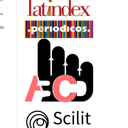
ou
ção