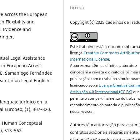
Licença
nce across the European
n Flexibility and
Copyright (c) 2025 Cadernos de Trad
al Evidence and
ringer.
Este trabalho está licenciado sob um
licença
Creative Commons Attribution
utual Legal Assistance
International License
.
s in European Arrest
Autores mantêm os direitos autorais e
concedem à revista o direito de primeir
n E. Samaniego Fernández
publicação, com o trabalho simultanea
pean Union Legal English:
licenciado sob a
Licença Creative Com
Atribuição 4.0 Internacional (CC BY)
que
permite o compartilhamento do trabalh
 lenguaje jurídico en la
reconhecimento da autoria e publicação 
l Europeo, (1), 307–320.
nesta revista.
the Human Conceptual
Autores têm autorização para assumi
), 513–562.
contratos adicionais separadamente,
distribuição não exclusiva da versão 