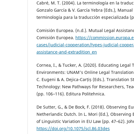
Cabré, M. T. (2004). La terminología en la traduc
Gonzalo García & V. García Yebra (Eds.), Manua
terminología para la traducción especializada (p
Comisión Europea. (n.d.). Mutual Legal Assistanc
Comisión Europea.
https://commission.europa.e
cases/judicial-cooperation/types-judicial-cooper
assistance-and-extradition_en
Cornea, I., & Tucker, A. (2020). Educating Legal T
Environments: UNAM's Online Legal Translation Ce
C. Eugeni & A. Dejica-Carțiș (Eds.). Translation 
Technology: New Pathways for Researchers, Tea
(pp. 106–116). Editura Politehnica.
De Sutter, G., & De Bock, F. (2018). Observing Eu
Netherlandic Dutch. In L. Mori (Ed.), Observing 
of Linguistic Variation in EU Law (pp. 47–62). Jo
https://doi.org/10.1075/scl.86.03des