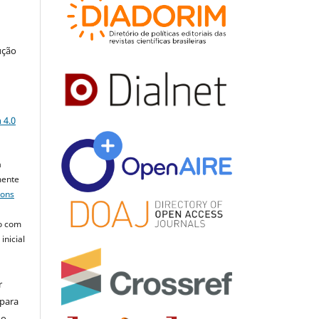
ução
a
 4.0
a
mente
mons
o com
inicial
r
 para
do