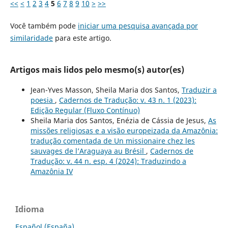
<<
<
1
2
3
4
5
6
7
8
9
10
>
>>
Você também pode
iniciar uma pesquisa avançada por
similaridade
para este artigo.
Artigos mais lidos pelo mesmo(s) autor(es)
Jean-Yves Masson, Sheila Maria dos Santos,
Traduzir a
poesia
,
Cadernos de Tradução: v. 43 n. 1 (2023):
Edição Regular (Fluxo Contínuo)
Sheila Maria dos Santos, Enézia de Cássia de Jesus,
As
missões religiosas e a visão europeizada da Amazônia:
tradução comentada de Un missionaire chez les
sauvages de l’Araguaya au Brésil
,
Cadernos de
Tradução: v. 44 n. esp. 4 (2024): Traduzindo a
Amazônia IV
Idioma
Español (España)