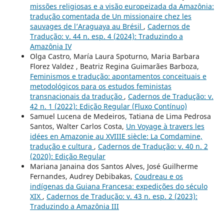
missões religiosas e a visão europeizada da Amazônia:
tradução comentada de Un missionaire chez les
sauvages de l’Araguaya au Brésil
,
Cadernos de
Tradução: v. 44 n. esp. 4 (2024): Traduzindo a
Amazônia IV
Olga Castro, María Laura Spoturno, Maria Barbara
Florez Valdez , Beatriz Regina Guimarães Barboza,
Feminismos e tradução: apontamentos conceituais e
metodológicos para os estudos feministas
transnacionais da tradução
,
Cadernos de Tradução: v.
42 n. 1 (2022): Edição Regular (Fluxo Contínuo)
Samuel Lucena de Medeiros, Tatiana de Lima Pedrosa
Santos, Walter Carlos Costa,
Un Voyage à travers les
idées en Amazonie au XVIIIE siècle: La Comdamine,
tradução e cultura
,
Cadernos de Tradução: v. 40 n. 2
(2020): Edição Regular
Mariana Janaina dos Santos Alves, José Guilherme
Fernandes, Audrey Debibakas,
Coudreau e os
indígenas da Guiana Francesa: expedições do século
XIX
,
Cadernos de Tradução: v. 43 n. esp. 2 (2023):
Traduzindo a Amazônia III