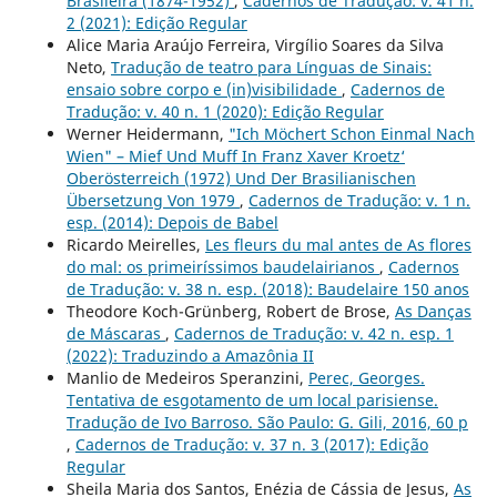
Brasileira (1874-1952)
,
Cadernos de Tradução: v. 41 n.
2 (2021): Edição Regular
Alice Maria Araújo Ferreira, Virgílio Soares da Silva
Neto,
Tradução de teatro para Línguas de Sinais:
ensaio sobre corpo e (in)visibilidade
,
Cadernos de
Tradução: v. 40 n. 1 (2020): Edição Regular
Werner Heidermann,
"Ich Möchert Schon Einmal Nach
Wien" – Mief Und Muff In Franz Xaver Kroetz‘
Oberösterreich (1972) Und Der Brasilianischen
Übersetzung Von 1979
,
Cadernos de Tradução: v. 1 n.
esp. (2014): Depois de Babel
Ricardo Meirelles,
Les fleurs du mal antes de As flores
do mal: os primeiríssimos baudelairianos
,
Cadernos
de Tradução: v. 38 n. esp. (2018): Baudelaire 150 anos
Theodore Koch-Grünberg, Robert de Brose,
As Danças
de Máscaras
,
Cadernos de Tradução: v. 42 n. esp. 1
(2022): Traduzindo a Amazônia II
Manlio de Medeiros Speranzini,
Perec, Georges.
Tentativa de esgotamento de um local parisiense.
Tradução de Ivo Barroso. São Paulo: G. Gili, 2016, 60 p
,
Cadernos de Tradução: v. 37 n. 3 (2017): Edição
Regular
Sheila Maria dos Santos, Enézia de Cássia de Jesus,
As