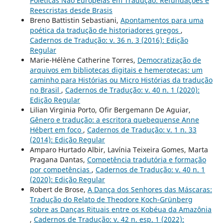
Poiéticas Não Europeias em Tradução: Refundações e
Reescristas desde Brasis
Breno Battistin Sebastiani,
Apontamentos para uma
poética da tradução de historiadores gregos
,
Cadernos de Tradução: v. 36 n. 3 (2016): Edição
Regular
Marie-Hélène Catherine Torres,
Democratização de
arquivos em bibliotecas digitais e hemerotecas: um
caminho para Histórias ou Micro Histórias da tradução
no Brasil
,
Cadernos de Tradução: v. 40 n. 1 (2020):
Edição Regular
Lilian Virginia Porto, Ofir Bergemann De Aguiar,
Gênero e tradução: a escritora quebequense Anne
Hébert em foco
,
Cadernos de Tradução: v. 1 n. 33
(2014): Edição Regular
Amparo Hurtado Albir, Lavínia Teixeira Gomes, Marta
Pragana Dantas,
Competência tradutória e formação
por competências
,
Cadernos de Tradução: v. 40 n. 1
(2020): Edição Regular
Robert de Brose,
A Dança dos Senhores das Máscaras:
Tradução do Relato de Theodore Koch-Grünberg
sobre as Danças Rituais entre os Kobéua da Amazônia
,
Cadernos de Tradução: v. 42 n. esp. 1 (2022):