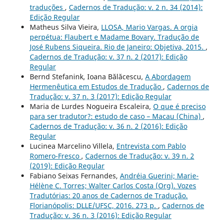
traduções
,
Cadernos de Tradução: v. 2 n. 34 (2014):
Edição Regular
Matheus Silva Vieira,
LLOSA, Mario Vargas. A orgia
perpétua: Flaubert e Madame Bovary. Tradução de
José Rubens Siqueira. Rio de Janeiro: Objetiva, 2015.
,
Cadernos de Tradução: v. 37 n. 2 (2017): Edição
Regular
Bernd Stefanink, Ioana Bălăcescu,
A Abordagem
Hermenêutica em Estudos de Tradução
,
Cadernos de
Tradução: v. 37 n. 3 (2017): Edição Regular
Maria de Lurdes Nogueira Escaleira,
O que é preciso
para ser tradutor?: estudo de caso – Macau (China)
,
Cadernos de Tradução: v. 36 n. 2 (2016): Edição
Regular
Lucinea Marcelino Villela,
Entrevista com Pablo
Romero-Fresco
,
Cadernos de Tradução: v. 39 n. 2
(2019): Edição Regular
Fabiano Seixas Fernandes,
Andréia Guerini; Marie-
Hélène C. Torres; Walter Carlos Costa (Org). Vozes
Tradutórias: 20 anos de Cadernos de Tradução.
Florianópolis: DLLE/UFSC, 2016. 273 p.
,
Cadernos de
Tradução: v. 36 n. 3 (2016): Edição Regular