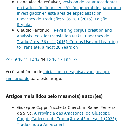
Elena Alcalde Peñalver,
Revisión de los antecedentes
en traducción financiera: Visión general del panorama
investigador en esta área de especialización
,
Cadernos de Tradução: v. 35 n. 1 (2015): Edição
Regular
Claudio Fantinuoli,
Revisiting corpus creation and
analysis tools for translation tasks
,
Cadernos de
Tradução: v. 36 n. 1 (2016): Corpus Use and Learning
to Translate, almost 20 Years on
<<
<
9
10
11
12
13
14
15
16
17
18
>
>>
Você também pode
iniciar uma pesquisa avançada por
similaridade
para este artigo.
Artigos mais lidos pelo mesmo(s) autor(es)
Giuseppe Coppi, Nicoletta Cherobin, Rafael Ferreira
da Silva,
A Província das Amazonas, de Giuseppe
Coppi
,
Cadernos de Tradução: v. 42 n. esp. 1 (2022):
Traduzindo a Amazônia II