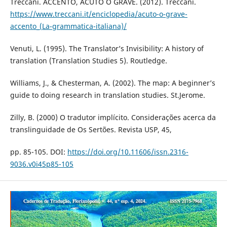
Treccani. ACCENTO, ACUTO O GRAVE. (2012). Treccani.
https://www.treccani.it/enciclopedia/acuto-o-grave-
accento_(La-grammatica-italiana)/
Venuti, L. (1995). The Translator’s Invisibility: A history of
translation (Translation Studies 5). Routledge.
Williams, J., & Chesterman, A. (2002). The map: A beginner’s
guide to doing research in translation studies. St.Jerome.
Zilly, B. (2000) O tradutor implícito. Considerações acerca da
translinguidade de Os Sertões. Revista USP, 45,
pp. 85-105. DOI:
https://doi.org/10.11606/issn.2316-
9036.v0i45p85-105