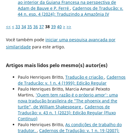
ao interior da Guiana Francesa na perspectiva de
Adam de Bauve e P. Ferré
,
Cadernos de Tradução: v.
44 n. esp. 4 (2024): Traduzindo a Amazônia IV
<<
<
33
34
35
36
37
38
39
40
>
>>
Você também pode
iniciar uma pesquisa avançada por
similaridade
para este artigo.
Artigos mais lidos pelo mesmo(s) autor(es)
Paulo Henriques Britto,
Tradução e criação
,
Cadernos
de Tradução: v. 1 n. 4 (1999): Edição Regular
Paulo Henriques Britto, Marcia Amaral Peixoto
Martins,
'Quem tem razão é o próprio amor': uma
nova tradução brasileira de "The phoenix and the
turtle", de William Shakespeare
,
Cadernos de
Tradução: v. 43 n. 1 (2023): Edição Regular (Fluxo
Contínuo)
Paulo Henriques Britto,
As condições de trabalho do
tradutor.
,
Cadernos de Tradução: v. 1 n. 19 (2007):