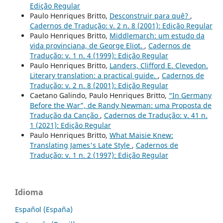
Edição Regular
Paulo Henriques Britto,
Desconstruir para quê?
,
Cadernos de Tradução: v. 2 n. 8 (2001): Edição Regular
Paulo Henriques Britto,
Middlemarch: um estudo da
vida provinciana, de George Eliot.
,
Cadernos de
Tradução: v. 1 n. 4 (1999): Edição Regular
Paulo Henriques Britto,
Landers, Clifford E. Clevedon.
Literary translation: a practical guide.
,
Cadernos de
Tradução: v. 2 n. 8 (2001): Edição Regular
Caetano Galindo, Paulo Henriques Britto,
“In Germany
Before the War”, de Randy Newman: uma Proposta de
Tradução da Canção
,
Cadernos de Tradução: v. 41 n.
1 (2021): Edição Regular
Paulo Henriques Britto,
What Maisie Knew:
Translating James's Late Style
,
Cadernos de
Tradução: v. 1 n. 2 (1997): Edição Regular
Idioma
Español (España)