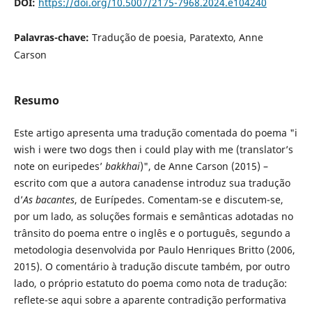
DOI:
https://doi.org/10.5007/2175-7968.2024.e104240
Palavras-chave:
Tradução de poesia, Paratexto, Anne
Carson
Resumo
Este artigo apresenta uma tradução comentada do poema "i
wish i were two dogs then i could play with me (translator’s
note on euripedes’
bakkhai
)", de Anne Carson (2015) –
escrito com que a autora canadense introduz sua tradução
d’
As bacantes
, de Eurípedes. Comentam-se e discutem-se,
por um lado, as soluções formais e semânticas adotadas no
trânsito do poema entre o inglês e o português, segundo a
metodologia desenvolvida por Paulo Henriques Britto (2006,
2015). O comentário à tradução discute também, por outro
lado, o próprio estatuto do poema como nota de tradução:
reflete-se aqui sobre a aparente contradição performativa