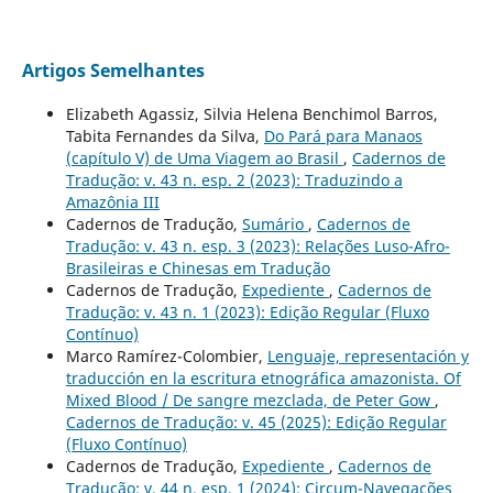
Artigos Semelhantes
Elizabeth Agassiz, Silvia Helena Benchimol Barros,
Tabita Fernandes da Silva,
Do Pará para Manaos
(capítulo V) de Uma Viagem ao Brasil
,
Cadernos de
Tradução: v. 43 n. esp. 2 (2023): Traduzindo a
Amazônia III
Cadernos de Tradução,
Sumário
,
Cadernos de
Tradução: v. 43 n. esp. 3 (2023): Relações Luso-Afro-
Brasileiras e Chinesas em Tradução
Cadernos de Tradução,
Expediente
,
Cadernos de
Tradução: v. 43 n. 1 (2023): Edição Regular (Fluxo
Contínuo)
Marco Ramírez-Colombier,
Lenguaje, representación y
traducción en la escritura etnográfica amazonista. Of
Mixed Blood / De sangre mezclada, de Peter Gow
,
Cadernos de Tradução: v. 45 (2025): Edição Regular
(Fluxo Contínuo)
Cadernos de Tradução,
Expediente
,
Cadernos de
Tradução: v. 44 n. esp. 1 (2024): Circum-Navegações