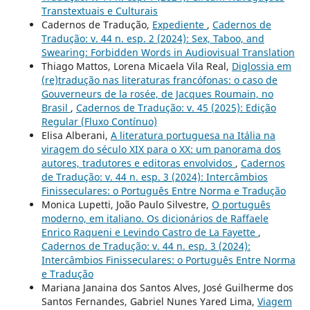
Transtextuais e Culturais
Cadernos de Tradução,
Expediente
,
Cadernos de
Tradução: v. 44 n. esp. 2 (2024): Sex, Taboo, and
Swearing: Forbidden Words in Audiovisual Translation
Thiago Mattos, Lorena Micaela Vila Real,
Diglossia em
(re)tradução nas literaturas francófonas: o caso de
Gouverneurs de la rosée, de Jacques Roumain, no
Brasil
,
Cadernos de Tradução: v. 45 (2025): Edição
Regular (Fluxo Contínuo)
Elisa Alberani,
A literatura portuguesa na Itália na
viragem do século XIX para o XX: um panorama dos
autores, tradutores e editoras envolvidos
,
Cadernos
de Tradução: v. 44 n. esp. 3 (2024): Intercâmbios
Finisseculares: o Português Entre Norma e Tradução
Monica Lupetti, João Paulo Silvestre,
O português
moderno, em italiano. Os dicionários de Raffaele
Enrico Raqueni e Levindo Castro de La Fayette
,
Cadernos de Tradução: v. 44 n. esp. 3 (2024):
Intercâmbios Finisseculares: o Português Entre Norma
e Tradução
Mariana Janaina dos Santos Alves, José Guilherme dos
Santos Fernandes, Gabriel Nunes Yared Lima,
Viagem