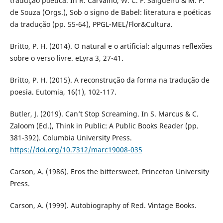
tradução poética. In R. Carvalho, W. C. F. Salgueiro & M. P.
de Souza (Orgs.), Sob o signo de Babel: literatura e poéticas
da tradução (pp. 55-64), PPGL-MEL/Flor&Cultura.
Britto, P. H. (2014). O natural e o artificial: algumas reflexões
sobre o verso livre. eLyra 3, 27-41.
Britto, P. H. (2015). A reconstrução da forma na tradução de
poesia. Eutomia, 16(1), 102-117.
Butler, J. (2019). Can’t Stop Screaming. In S. Marcus & C.
Zaloom (Ed.), Think in Public: A Public Books Reader (pp.
381-392). Columbia University Press.
https://doi.org/10.7312/marc19008-035
Carson, A. (1986). Eros the bittersweet. Princeton University
Press.
Carson, A. (1999). Autobiography of Red. Vintage Books.