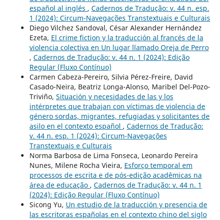
español al inglés
,
Cadernos de Tradução: v. 44 n. esp.
1 (2024): Circum-Navegações Transtextuais e Culturais
Diego Vilchez Sandoval, César Alexander Hernández
Ezeta,
El crime fiction y la traducción al francés de la
violencia colectiva en Un lugar llamado Oreja de Perro
,
Cadernos de Tradução: v. 44 n. 1 (2024): Edição
Regular (Fluxo Contínuo)
Carmen Cabeza-Pereiro, Silvia Pérez-Freire, David
Casado-Neira, Beatriz Longa-Alonso, Maribel Del-Pozo-
Triviño,
Situación y necesidades de las y los
intérpretes que trabajan con víctimas de violencia de
género sordas, migrantes, refugiadas y solicitantes de
asilo en el contexto español
,
Cadernos de Tradução:
v. 44 n. esp. 1 (2024): Circum-Navegações
Transtextuais e Culturais
Norma Barbosa de Lima Fonseca, Leonardo Pereira
Nunes, Milene Rocha Vieira,
Esforço temporal em
processos de escrita e de pós-edição acadêmicas na
área de educação
,
Cadernos de Tradução: v. 44 n. 1
(2024): Edição Regular (Fluxo Contínuo)
Sicong Yu,
Un estudio de la traducción y presencia de
las escritoras españolas en el contexto chino del siglo