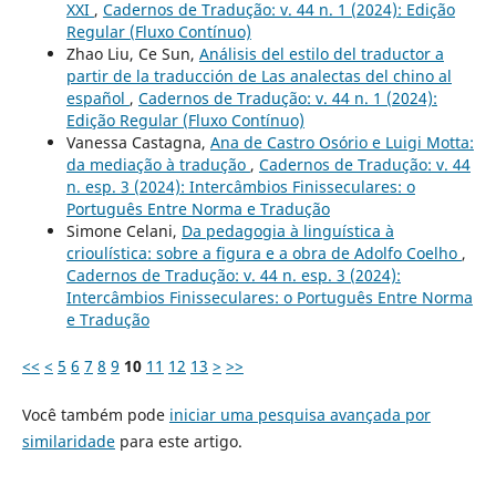
XXI
,
Cadernos de Tradução: v. 44 n. 1 (2024): Edição
Regular (Fluxo Contínuo)
Zhao Liu, Ce Sun,
Análisis del estilo del traductor a
partir de la traducción de Las analectas del chino al
español
,
Cadernos de Tradução: v. 44 n. 1 (2024):
Edição Regular (Fluxo Contínuo)
Vanessa Castagna,
Ana de Castro Osório e Luigi Motta:
da mediação à tradução
,
Cadernos de Tradução: v. 44
n. esp. 3 (2024): Intercâmbios Finisseculares: o
Português Entre Norma e Tradução
Simone Celani,
Da pedagogia à linguística à
crioulística: sobre a figura e a obra de Adolfo Coelho
,
Cadernos de Tradução: v. 44 n. esp. 3 (2024):
Intercâmbios Finisseculares: o Português Entre Norma
e Tradução
<<
<
5
6
7
8
9
10
11
12
13
>
>>
Você também pode
iniciar uma pesquisa avançada por
similaridade
para este artigo.