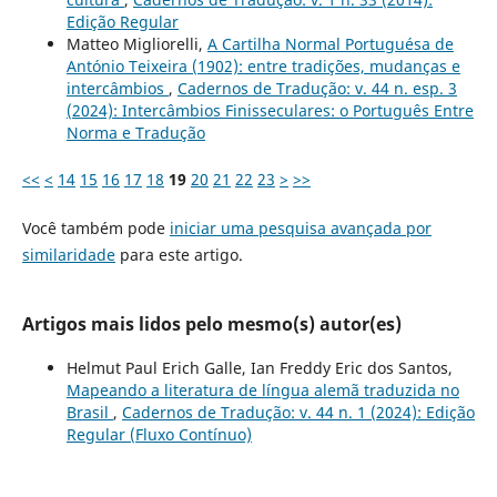
Edição Regular
Matteo Migliorelli,
A Cartilha Normal Portuguésa de
António Teixeira (1902): entre tradições, mudanças e
intercâmbios
,
Cadernos de Tradução: v. 44 n. esp. 3
(2024): Intercâmbios Finisseculares: o Português Entre
Norma e Tradução
<<
<
14
15
16
17
18
19
20
21
22
23
>
>>
Você também pode
iniciar uma pesquisa avançada por
similaridade
para este artigo.
Artigos mais lidos pelo mesmo(s) autor(es)
Helmut Paul Erich Galle, Ian Freddy Eric dos Santos,
Mapeando a literatura de língua alemã traduzida no
Brasil
,
Cadernos de Tradução: v. 44 n. 1 (2024): Edição
Regular (Fluxo Contínuo)