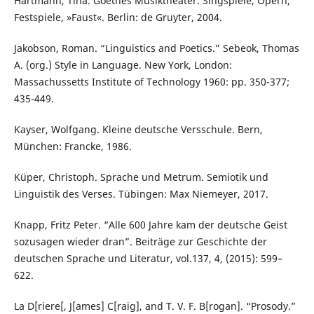
Hartmann, Tina. Goethes Musiktheater. Singspiele, Opern,
Festspiele, »Faust«. Berlin: de Gruyter, 2004.
Jakobson, Roman. “Linguistics and Poetics.” Sebeok, Thomas
A. (org.) Style in Language. New York, London:
Massachussetts Institute of Technology 1960: pp. 350-377;
435-449.
Kayser, Wolfgang. Kleine deutsche Versschule. Bern,
München: Francke, 1986.
Küper, Christoph. Sprache und Metrum. Semiotik und
Linguistik des Verses. Tübingen: Max Niemeyer, 2017.
Knapp, Fritz Peter. “Alle 600 Jahre kam der deutsche Geist
sozusagen wieder dran”. Beiträge zur Geschichte der
deutschen Sprache und Literatur, vol.137, 4, (2015): 599–
622.
La D[riere[, J[ames] C[raig], and T. V. F. B[rogan]. “Prosody.”