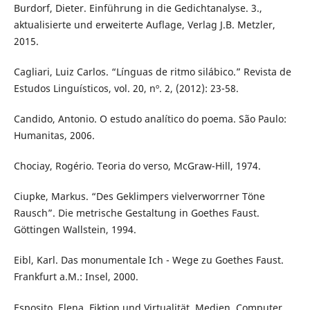
Burdorf, Dieter. Einführung in die Gedichtanalyse. 3.,
aktualisierte und erweiterte Auflage, Verlag J.B. Metzler,
2015.
Cagliari, Luiz Carlos. “Línguas de ritmo silábico.” Revista de
Estudos Linguísticos, vol. 20, nº. 2, (2012): 23-58.
Candido, Antonio. O estudo analítico do poema. São Paulo:
Humanitas, 2006.
Chociay, Rogério. Teoria do verso, McGraw-Hill, 1974.
Ciupke, Markus. “Des Geklimpers vielverworrner Töne
Rausch”. Die metrische Gestaltung in Goethes Faust.
Göttingen Wallstein, 1994.
Eibl, Karl. Das monumentale Ich - Wege zu Goethes Faust.
Frankfurt a.M.: Insel, 2000.
Esposito, Elena. Fiktion und Virtualität. Medien, Computer,