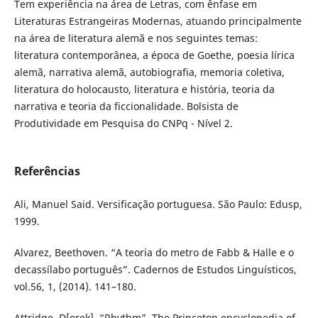
Tem experiência na área de Letras, com ênfase em
Literaturas Estrangeiras Modernas, atuando principalmente
na área de literatura alemã e nos seguintes temas:
literatura contemporânea, a época de Goethe, poesia lírica
alemã, narrativa alemã, autobiografia, memoria coletiva,
literatura do holocausto, literatura e história, teoria da
narrativa e teoria da ficcionalidade. Bolsista de
Produtividade em Pesquisa do CNPq - Nível 2.
Referências
Ali, Manuel Said. Versificação portuguesa. São Paulo: Edusp,
1999.
Alvarez, Beethoven. “A teoria do metro de Fabb & Halle e o
decassílabo português”. Cadernos de Estudos Linguísticos,
vol.56, 1, (2014). 141–180.
Attridge, D[erek]. “Rhythm”. The Princeton encyclopedia of