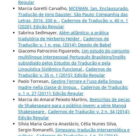
Regular
Marcia Goretti Carvalho,
MCEWAN, Ian. Enclausurado.
Tradução de Jorio Dauster. São Paulo: Companhia das
Letras, 2016. 200 p.
,
Cadernos de Tradução: v. 40 n. 1
(2020): Edição Regular
Sabrina Sedlmayer,
Além atlântico: a prática
tradutória de Herberto Helder
,
Cadernos de
Tradução: v. 1 n. esp. (2014): Depois de Babel
Giacomo Patrocinio Figueredo,
Um estudo do conjunto
multilíngue interpessoal Português Brasileiro/Inglês
subsidiado pelos Estudos da Tradução e pela
Linguística Sistêmico Funcional
,
Cadernos de
Tradução: v. 35 n. 1 (2015): Edição Regular
Paolo Torresan,
Gestire l’errore e l’uso della lingua
madre nella classe di lingua.
,
Cadernos de Tradução:
v. 1 n. 27 (2011): Edição Regular
Marcia do Amaral Peixoto Martins,
Reescritas de peças
de Shakespeare para o público jovem: a série Mangá
Shakespeare
,
Cadernos de Tradução: v. 2 n. 34 (2014):
Edição Regular
Sílvia Maria Guerra Anastácio, Célia Nunes Silva,
Sergio Romanelli,
Simpsons: tradução intersemiótica e
cultura
,
Cadernos de Tradução: v. 1 n. 33 (2014):