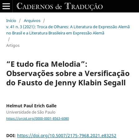
Início
/
Arquivos
/
v. 41 n. 3 (2021): Troca de Olhares: A Literatura de Expressão Alemã
no Brasil e a Literatura Brasileira em Expressão Alemã
/
Artigos
“E tudo fica Melodia”:
Observações sobre a Versificação
do Fausto de Jenny Klabin Segall
Helmut Paul Erich Galle
Universidade de São Paulo
https://orcid.org/0000-0001-8563-6080
DOI:
https://doi.org/10.5007/2175-7968.2021.e83252