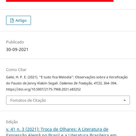
Artigo
Publicado
30-09-2021
Como Citar
Galle, H. P. E. (2021). “E tudo fica Melodia”: Observações sobre a Versificação
do Fausto de Jenny Klabin Segall.
Cadernos De Tradução
,
41
(3), 364–394.
https://doi.org/10.5007/2175-7968.2021.e83252
Fomatos de Citação
Edição
v. 41 n. 3 (2021): Troca de Olhares: A Literatura de
Expressão Alemã no Brasil e a Literatura Brasileira em