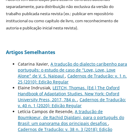
separadamente, para distribuição não exclusiva da versão do
trabalho publicada nesta revista (ex.: publicar em repositório
institucional ou como capítulo de livro, com reconhecimento de
autoria e publicação inicial nesta revista).
Artigos Semelhantes
Catarina Xavier,
A tradução do dialecto caribenho para
português: o estudo de caso de “Love, Love, Love
Alone” de V. S. Naipaul
,
Cadernos de Tradução: v. 1 n.
25 (2010): Edição Regular
Elaine Indrusiak,
LEITCH, Thomas. (Ed.) The Oxford
Handbook of Adaptation Studies. New York: Oxford
University Press, 2017, 784 p.
,
Cadernos de Tradução:
v. 40 n. 1 (2020): Edição Regular
Letícia Campos de Resende,
A tradução de
Boumkoeur, de Rachid Djaïdani, para o português do
Brasil: um panorama dos principais desafios
,
Cadernos de Tradução: v. 38 n. 3 (2018): Edição