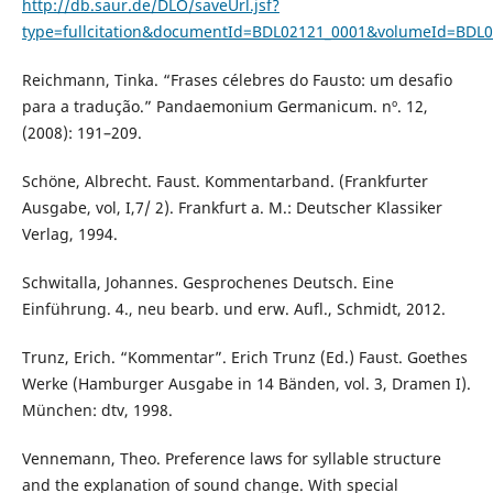
http://db.saur.de/DLO/saveUrl.jsf?
type=fullcitation&documentId=BDL02121_0001&volumeId=BDL0
Reichmann, Tinka. “Frases célebres do Fausto: um desafio
para a tradução.” Pandaemonium Germanicum. nº. 12,
(2008): 191–209.
Schöne, Albrecht. Faust. Kommentarband. (Frankfurter
Ausgabe, vol, I,7/ 2). Frankfurt a. M.: Deutscher Klassiker
Verlag, 1994.
Schwitalla, Johannes. Gesprochenes Deutsch. Eine
Einführung. 4., neu bearb. und erw. Aufl., Schmidt, 2012.
Trunz, Erich. “Kommentar”. Erich Trunz (Ed.) Faust. Goethes
Werke (Hamburger Ausgabe in 14 Bänden, vol. 3, Dramen I).
München: dtv, 1998.
Vennemann, Theo. Preference laws for syllable structure
and the explanation of sound change. With special