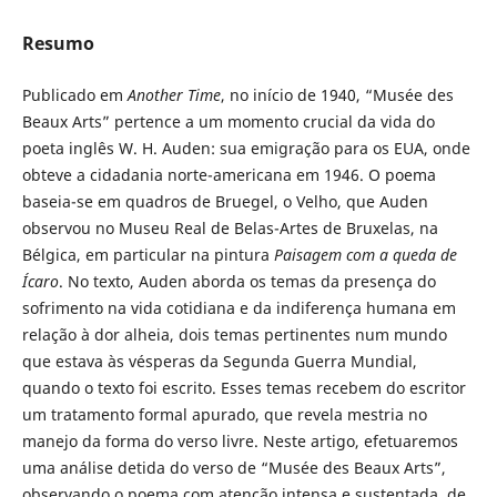
Resumo
Publicado em
Another Time
, no início de 1940, “Musée des
Beaux Arts” pertence a um momento crucial da vida do
poeta inglês W. H. Auden: sua emigração para os EUA, onde
obteve a cidadania norte-americana em 1946. O poema
baseia-se em quadros de Bruegel, o Velho, que Auden
observou no Museu Real de Belas-Artes de Bruxelas, na
Bélgica, em particular na pintura
Paisagem com a queda de
Ícaro
. No texto, Auden aborda os temas da presença do
sofrimento na vida cotidiana e da indiferença humana em
relação à dor alheia, dois temas pertinentes num mundo
que estava às vésperas da Segunda Guerra Mundial,
quando o texto foi escrito. Esses temas recebem do escritor
um tratamento formal apurado, que revela mestria no
manejo da forma do verso livre. Neste artigo, efetuaremos
uma análise detida do verso de “Musée des Beaux Arts”,
observando o poema com atenção intensa e sustentada, de