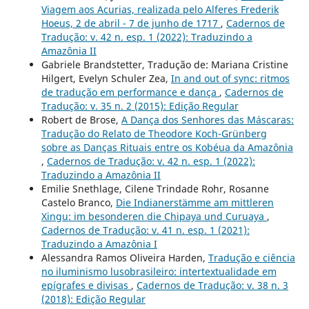
Viagem aos Acurias, realizada pelo Alferes Frederik
Hoeus, 2 de abril - 7 de junho de 1717
,
Cadernos de
Tradução: v. 42 n. esp. 1 (2022): Traduzindo a
Amazônia II
Gabriele Brandstetter, Tradução de: Mariana Cristine
Hilgert, Evelyn Schuler Zea,
In and out of sync: ritmos
de tradução em performance e dança
,
Cadernos de
Tradução: v. 35 n. 2 (2015): Edição Regular
Robert de Brose,
A Dança dos Senhores das Máscaras:
Tradução do Relato de Theodore Koch-Grünberg
sobre as Danças Rituais entre os Kobéua da Amazônia
,
Cadernos de Tradução: v. 42 n. esp. 1 (2022):
Traduzindo a Amazônia II
Emilie Snethlage, Cilene Trindade Rohr, Rosanne
Castelo Branco,
Die Indianerstämme am mittleren
Xingu: im besonderen die Chipaya und Curuaya
,
Cadernos de Tradução: v. 41 n. esp. 1 (2021):
Traduzindo a Amazônia I
Alessandra Ramos Oliveira Harden,
Tradução e ciência
no iluminismo lusobrasileiro: intertextualidade em
epígrafes e divisas
,
Cadernos de Tradução: v. 38 n. 3
(2018): Edição Regular