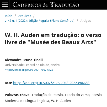
Início
/
Arquivos
/
v. 42 n. 1 (2022): Edição Regular (Fluxo Contínuo)
/
Artigos
W. H. Auden em tradução: o verso
livre de "Musée des Beaux Arts"
Alexandre Bruno Tinelli
Universidade Federal do Rio de Janeiro
https://orcid.org/0000-0001-7067-6725
DOI:
https://doi.org/10.5007/2175-7968.2022.e84688
Palavras-chave:
Tradução de Poesia, Teoria do Verso, Poesia
Moderna de Língua Inglesa, W. H. Auden