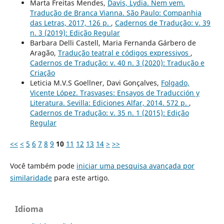
Marta Freitas Mendes,
Davis, Lydia. Nem vem.
Tradução de Branca Vianna. São Paulo: Companhia
das Letras, 2017, 126 p.
,
Cadernos de Tradução: v. 39
n. 3 (2019): Edição Regular
Barbara Delli Castell, Maria Fernanda Gárbero de
Aragão,
Tradução teatral e códigos expressivos
,
Cadernos de Tradução: v. 40 n. 3 (2020): Tradução e
Criação
Leticia M.V.S Goellner, Davi Gonçalves,
Folgado,
Vicente López. Trasvases: Ensayos de Traducción y
Literatura. Sevilla: Ediciones Alfar, 2014. 572 p.
,
Cadernos de Tradução: v. 35 n. 1 (2015): Edição
Regular
<<
<
5
6
7
8
9
10
11
12
13
14
>
>>
Você também pode
iniciar uma pesquisa avançada por
similaridade
para este artigo.
Idioma