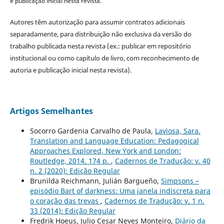
e publicação inicial nesta revista.
Autores têm autorização para assumir contratos adicionais
separadamente, para distribuição não exclusiva da versão do
trabalho publicada nesta revista (ex.: publicar em repositório
institucional ou como capítulo de livro, com reconhecimento de
autoria e publicação inicial nesta revista).
Artigos Semelhantes
Socorro Gardenia Carvalho de Paula,
Laviosa, Sara.
Translation and Language Education: Pedagogical
Approaches Explored, New York and London:
Routledge, 2014. 174 p.
,
Cadernos de Tradução: v. 40
n. 2 (2020): Edição Regular
Brunilda Reichmann, Julián Bargueño,
Simpsons –
episódio Bart of darkness: Uma janela indiscreta para
o coração das trevas
,
Cadernos de Tradução: v. 1 n.
33 (2014): Edição Regular
Fredrik Hoeus, Julio Cesar Neves Monteiro,
Diário da