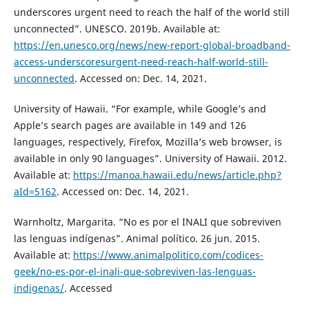
underscores urgent need to reach the half of the world still
unconnected”. UNESCO. 2019b. Available at:
https://en.unesco.org/news/new-report-global-broadband-
access-underscoresurgent-need-reach-half-world-still-
unconnected
. Accessed on: Dec. 14, 2021.
University of Hawaii. “For example, while Google’s and
Apple’s search pages are available in 149 and 126
languages, respectively, Firefox, Mozilla’s web browser, is
available in only 90 languages”. University of Hawaii. 2012.
Available at:
https://manoa.hawaii.edu/news/article.php?
aId=5162
. Accessed on: Dec. 14, 2021.
Warnholtz, Margarita. “No es por el INALI que sobreviven
las lenguas indígenas”. Animal político. 26 jun. 2015.
Available at:
https://www.animalpolitico.com/codices-
geek/no-es-por-el-inali-que-sobreviven-las-lenguas-
indigenas/
. Accessed