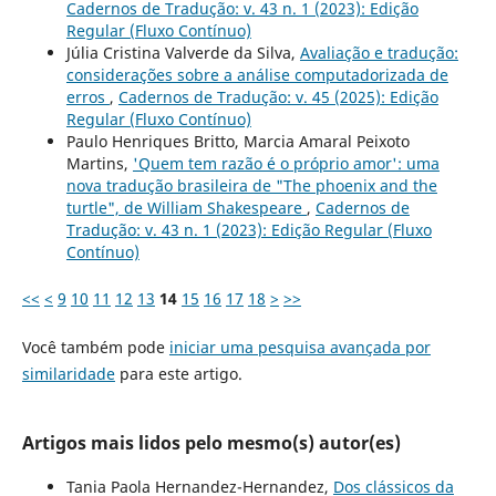
Cadernos de Tradução: v. 43 n. 1 (2023): Edição
Regular (Fluxo Contínuo)
Júlia Cristina Valverde da Silva,
Avaliação e tradução:
considerações sobre a análise computadorizada de
erros
,
Cadernos de Tradução: v. 45 (2025): Edição
Regular (Fluxo Contínuo)
Paulo Henriques Britto, Marcia Amaral Peixoto
Martins,
'Quem tem razão é o próprio amor': uma
nova tradução brasileira de "The phoenix and the
turtle", de William Shakespeare
,
Cadernos de
Tradução: v. 43 n. 1 (2023): Edição Regular (Fluxo
Contínuo)
<<
<
9
10
11
12
13
14
15
16
17
18
>
>>
Você também pode
iniciar uma pesquisa avançada por
similaridade
para este artigo.
Artigos mais lidos pelo mesmo(s) autor(es)
Tania Paola Hernandez-Hernandez,
Dos clássicos da