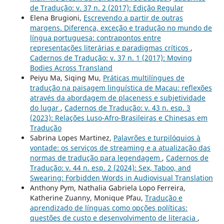
de Tradução: v. 37 n. 2 (2017): Edição Regular
Elena Brugioni,
Escrevendo a partir de outras
margens. Diferença, exceção e tradução no mundo de
língua portuguesa: contrapontos entre
representações literárias e paradigmas críticos
,
Cadernos de Tradução: v. 37 n. 1 (2017): Moving
Bodies Across Transland
Peiyu Ma, Siqing Mu,
Práticas multilíngues de
tradução na paisagem linguística de Macau: reflexões
através da abordagem de placeness e subjetividade
do lugar
,
Cadernos de Tradução: v. 43 n. esp. 3
(2023): Relações Luso-Afro-Brasileiras e Chinesas em
Tradução
Sabrina Lopes Martinez,
Palavrões e turpilóquios à
vontade: os serviços de streaming e a atualização das
normas de tradução para legendagem
,
Cadernos de
Tradução: v. 44 n. esp. 2 (2024): Sex, Taboo, and
Swearing: Forbidden Words in Audiovisual Translation
Anthony Pym, Nathalia Gabriela Lopo Ferreira,
Katherine Zuanny, Monique Pfau,
Tradução e
aprendizado de línguas como opções políticas:
questões de custo e desenvolvimento de literacia
,