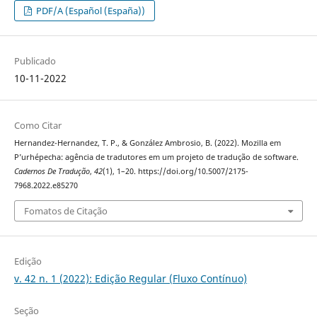
PDF/A (Español (España))
Publicado
10-11-2022
Como Citar
Hernandez-Hernandez, T. P., & González Ambrosio, B. (2022). Mozilla em
P’urhépecha: agência de tradutores em um projeto de tradução de software.
Cadernos De Tradução
,
42
(1), 1–20. https://doi.org/10.5007/2175-
7968.2022.e85270
Fomatos de Citação
Edição
v. 42 n. 1 (2022): Edição Regular (Fluxo Contínuo)
Seção