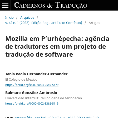
Início
/
Arquivos
/
v. 42 n. 1 (2022): Edição Regular (Fluxo Contínuo)
/
Artigos
Mozilla em P’urhépecha: agência
de tradutores em um projeto de
tradução de software
Tania Paola Hernandez-Hernandez
El Colegio de Mexico
https://orcid.org/0000-0003-2549-5479
Bulmaro González Ambrosio
Universidad Intercultural Indígena de Michoacán
https://orcid.org/0000-0002-8362-5115
DOI:
https://doi.org/10.5007/2175-7968.2022.e85270