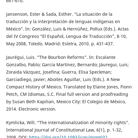
661-670.
Jansenson, Ester & Sada, Esther. “La situación de la
traducción y la interpretación de lenguas indígenas en
México”. In: González, Luis & Hernúñez, Pollux (Eds.). Actas
del IV Congreso “El Español, Lengua de Traducción”, 8-10,
May 2008, Toledo. Madrid: Esletra, 2010. p. 431-437.
Jaurégui, Luis. “The Bourbon Reforms”. In: Escalante
Gonzalbo, Pablo; García Martínez, Bernardo; Jáuregui, Luis;
Zoraida Vázquez, Josefina; Guerra, Elisa Speckman;
Garciadiego, Javier; Aboites Aguillar, Luis (Eds.). A New
Compact History of Mexico. Translated by Elaine Jones, Fionn
Petch, CM Idiomas, S.C. Final full version and proofreading
by Susan Beth Kapilian, Mexico City: El Colegio de México,
2014. Electronic version.
Kymlicka, Will. “The internationalization of minority rights”.
International Journal of Constitutional Law, 6(1), p. 1-32,
2008. DOI:
https://doi.org/10.1093/icon/mom032