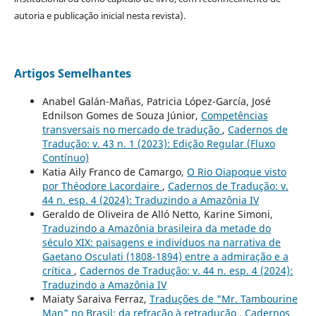
autoria e publicação inicial nesta revista).
Artigos Semelhantes
Anabel Galán-Mañas, Patricia López-García, José
Ednilson Gomes de Souza Júnior,
Competências
transversais no mercado de tradução
,
Cadernos de
Tradução: v. 43 n. 1 (2023): Edição Regular (Fluxo
Contínuo)
Katia Aily Franco de Camargo,
O Rio Oiapoque visto
por Théodore Lacordaire
,
Cadernos de Tradução: v.
44 n. esp. 4 (2024): Traduzindo a Amazônia IV
Geraldo de Oliveira de Alló Netto, Karine Simoni,
Traduzindo a Amazônia brasileira da metade do
século XIX: paisagens e indivíduos na narrativa de
Gaetano Osculati (1808-1894) entre a admiração e a
crítica
,
Cadernos de Tradução: v. 44 n. esp. 4 (2024):
Traduzindo a Amazônia IV
Maiaty Saraiva Ferraz,
Traduções de "Mr. Tambourine
Man" no Brasil: da refração à retradução
,
Cadernos