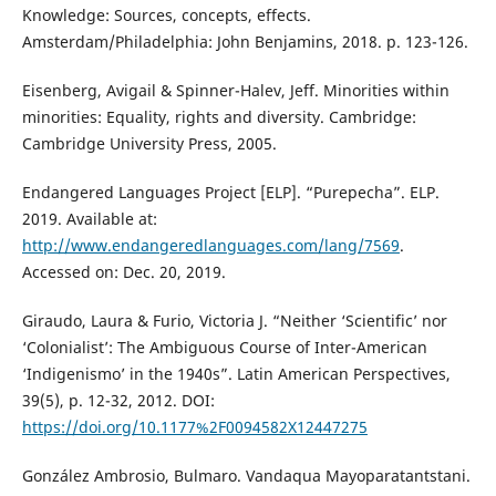
Knowledge: Sources, concepts, effects.
Amsterdam/Philadelphia: John Benjamins, 2018. p. 123-126.
Eisenberg, Avigail & Spinner-Halev, Jeff. Minorities within
minorities: Equality, rights and diversity. Cambridge:
Cambridge University Press, 2005.
Endangered Languages Project [ELP]. “Purepecha”. ELP.
2019. Available at:
http://www.endangeredlanguages.com/lang/7569
.
Accessed on: Dec. 20, 2019.
Giraudo, Laura & Furio, Victoria J. “Neither ‘Scientific’ nor
‘Colonialist’: The Ambiguous Course of Inter-American
‘Indigenismo’ in the 1940s”. Latin American Perspectives,
39(5), p. 12-32, 2012. DOI:
https://doi.org/10.1177%2F0094582X12447275
González Ambrosio, Bulmaro. Vandaqua Mayoparatantstani.