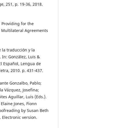
e, 251, p. 19-36, 2018.
 Providing for the
. Multilateral Agreements
 la traducción y la
 In: González, Luis &
“El Español, Lengua de
etra, 2010. p. 431-437.
lante Gonzalbo, Pablo;
da Vázquez, Josefina;
es Aguillar, Luis (Eds.).
Elaine Jones, Fionn
proofreading by Susan Beth
 Electronic version.