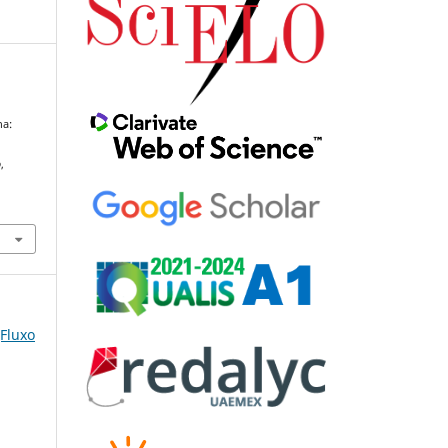
ha:
o
,
(Fluxo