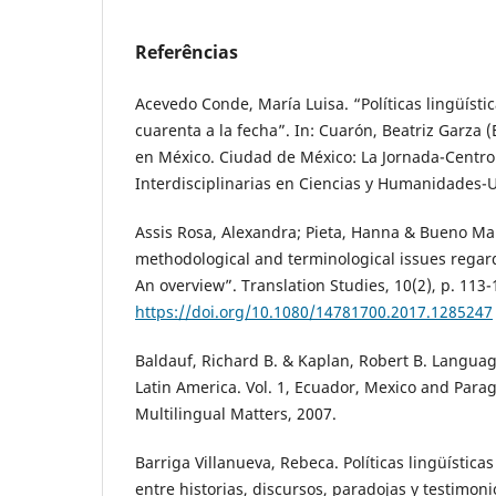
Referências
Acevedo Conde, María Luisa. “Políticas lingüísti
cuarenta a la fecha”. In: Cuarón, Beatriz Garza (Ed
en México. Ciudad de México: La Jornada-Centro
Interdisciplinarias en Ciencias y Humanidades-
Assis Rosa, Alexandra; Pieta, Hanna & Bueno Maia
methodological and terminological issues regard
An overview”. Translation Studies, 10(2), p. 113-
https://doi.org/10.1080/14781700.2017.1285247
Baldauf, Richard B. & Kaplan, Robert B. Languag
Latin America. Vol. 1, Ecuador, Mexico and Para
Multilingual Matters, 2007.
Barriga Villanueva, Rebeca. Políticas lingüística
entre historias, discursos, paradojas y testimon