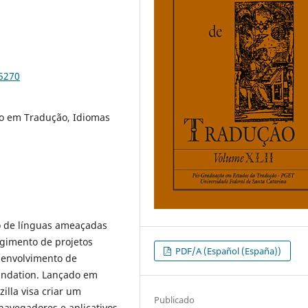
85270
o em Tradução, Idiomas
so de línguas ameaçadas
rgimento de projetos
PDF/A (Español (España))
senvolvimento de
oundation. Lançado em
illa visa criar um
Publicado
navegadores e aplicativos