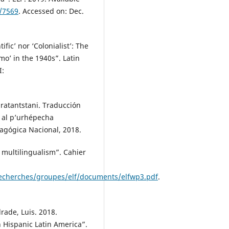
/7569
. Accessed on: Dec.
ific’ nor ‘Colonialist’: The
o’ in the 1940s”. Latin
I:
atantstani. Traducción
s al p’urhépecha
agógica Nacional, 2018.
 multilingualism”. Cahier
recherches/groupes/elf/documents/elfwp3.pdf
.
rade, Luis. 2018.
 Hispanic Latin America”.