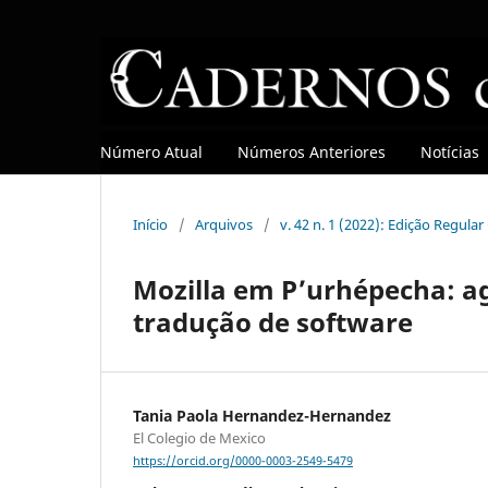
Número Atual
Números Anteriores
Notícias
Início
/
Arquivos
/
v. 42 n. 1 (2022): Edição Regula
Mozilla em P’urhépecha: a
tradução de software
Tania Paola Hernandez-Hernandez
El Colegio de Mexico
https://orcid.org/0000-0003-2549-5479