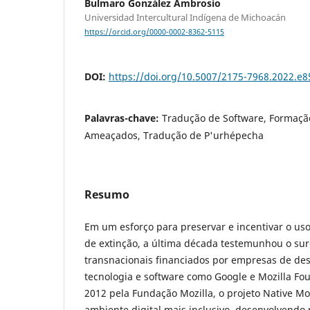
Bulmaro González Ambrosio
Universidad Intercultural Indígena de Michoacán
https://orcid.org/0000-0002-8362-5115
DOI:
https://doi.org/10.5007/2175-7968.2022.e
Palavras-chave:
Tradução de Software, Formaçã
Ameaçados, Tradução de P'urhépecha
Resumo
Em um esforço para preservar e incentivar o u
de extinção, a última década testemunhou o su
transnacionais financiados por empresas de de
tecnologia e software como Google e Mozilla F
2012 pela Fundação Mozilla, o projeto Native Moz
ambiente digital mais inclusivo, desenvolvendo 