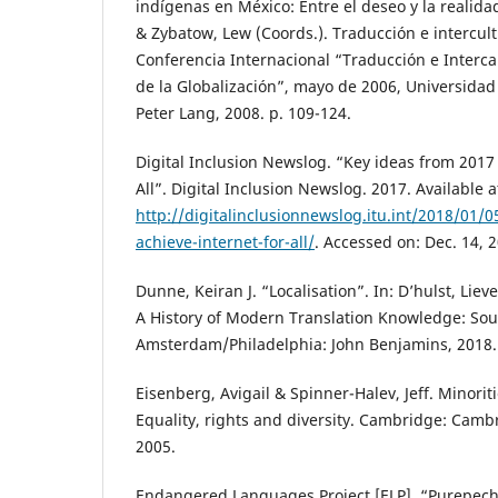
indígenas en México: Entre el deseo y la realid
& Zybatow, Lew (Coords.). Traducción e intercult
Conferencia Internacional “Traducción e Interca
de la Globalización”, mayo de 2006, Universidad
Peter Lang, 2008. p. 109-124.
Digital Inclusion Newslog. “Key ideas from 2017 
All”. Digital Inclusion Newslog. 2017. Available a
http://digitalinclusionnewslog.itu.int/2018/01/
achieve-internet-for-all/
. Accessed on: Dec. 14, 
Dunne, Keiran J. “Localisation”. In: D’hulst, Liev
A History of Modern Translation Knowledge: Sour
Amsterdam/Philadelphia: John Benjamins, 2018. 
Eisenberg, Avigail & Spinner-Halev, Jeff. Minoriti
Equality, rights and diversity. Cambridge: Cambr
2005.
Endangered Languages Project [ELP]. “Purepecha