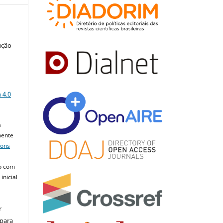
ução
a
 4.0
a
mente
mons
o com
inicial
r
 para