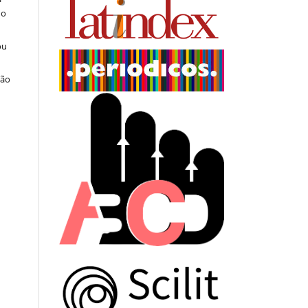
do
ou
ção