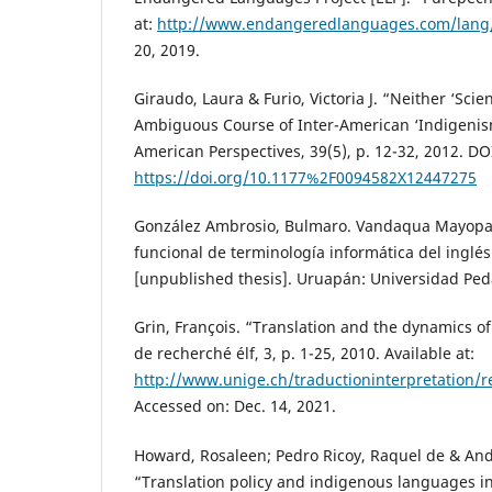
at:
http://www.endangeredlanguages.com/lang
20, 2019.
Giraudo, Laura & Furio, Victoria J. “Neither ‘Scient
Ambiguous Course of Inter-American ‘Indigenism
American Perspectives, 39(5), p. 12-32, 2012. DO
https://doi.org/10.1177%2F0094582X12447275
González Ambrosio, Bulmaro. Vandaqua Mayopar
funcional de terminología informática del inglé
[unpublished thesis]. Uruapán: Universidad Ped
Grin, François. “Translation and the dynamics of
de recherché élf, 3, p. 1-25, 2010. Available at:
http://www.unige.ch/traductioninterpretation/
Accessed on: Dec. 14, 2021.
Howard, Rosaleen; Pedro Ricoy, Raquel de & And
“Translation policy and indigenous languages in