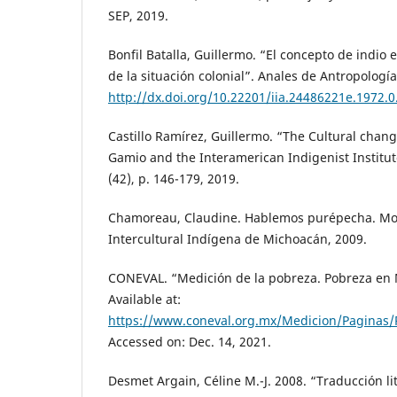
SEP, 2019.
Bonfil Batalla, Guillermo. “El concepto de indio
de la situación colonial”. Anales de Antropología
http://dx.doi.org/10.22201/iia.24486221e.1972.
Castillo Ramírez, Guillermo. “The Cultural chan
Gamio and the Interamerican Indigenist Institute
(42), p. 146-179, 2019.
Chamoreau, Claudine. Hablemos purépecha. Mor
Intercultural Indígena de Michoacán, 2009.
CONEVAL. “Medición de la pobreza. Pobreza en 
Available at:
https://www.coneval.org.mx/Medicion/Paginas/P
Accessed on: Dec. 14, 2021.
Desmet Argain, Céline M.-J. 2008. “Traducción li