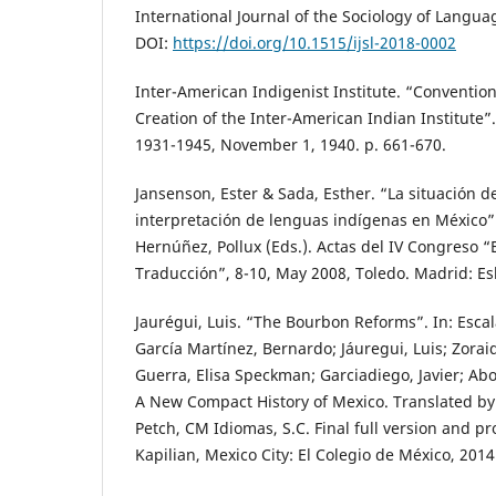
International Journal of the Sociology of Languag
DOI:
https://doi.org/10.1515/ijsl-2018-0002
Inter-American Indigenist Institute. “Convention
Creation of the Inter-American Indian Institute”
1931-1945, November 1, 1940. p. 661-670.
Jansenson, Ester & Sada, Esther. “La situación de
interpretación de lenguas indígenas en México”.
Hernúñez, Pollux (Eds.). Actas del IV Congreso 
Traducción”, 8-10, May 2008, Toledo. Madrid: Esl
Jaurégui, Luis. “The Bourbon Reforms”. In: Esca
García Martínez, Bernardo; Jáuregui, Luis; Zorai
Guerra, Elisa Speckman; Garciadiego, Javier; Aboit
A New Compact History of Mexico. Translated by 
Petch, CM Idiomas, S.C. Final full version and 
Kapilian, Mexico City: El Colegio de México, 2014.