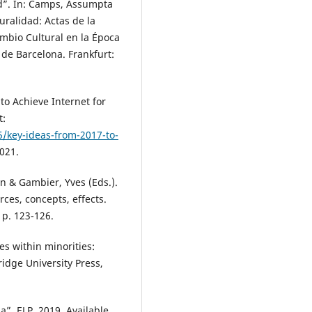
ad”. In: Camps, Assumpta
uralidad: Actas de la
mbio Cultural en la Época
 de Barcelona. Frankfurt:
to Achieve Internet for
t:
05/key-ideas-from-2017-to-
2021.
en & Gambier, Yves (Eds.).
ces, concepts, effects.
p. 123-126.
es within minorities:
idge University Press,
”. ELP. 2019. Available