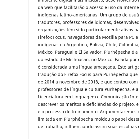
da web que facilitarão o acesso e uso da Intern
indígenas latino-americanas. Um grupo de usu
tradutores, professores de idiomas, desenvolvedo
organizações têm sido particularmente ativos na
Firefox Focus, navegadores da Mozilla para PC 
indígenas da Argentina, Bolívia, Chile, Colômbi
México, Paraguai e El Salvador. P’urhépecha é a
do estado de Michoacán, no México. Falada por 
é considerada uma língua ameaçada. Este artigo
tradução do Firefox Focus para Purhépecha qu
de 2014 a novembro de 2018, e que contou com 
professores de língua e cultura Purhépecha, e a
Licenciatura em Linguagem e Comunicação Inter
descrever os méritos e deficiências do projeto,
e o processo de treinamento. Argumentaremos q
limitada em P’urphépecha moldou o papel des
de trabalho, influenciando assim suas escolhas 