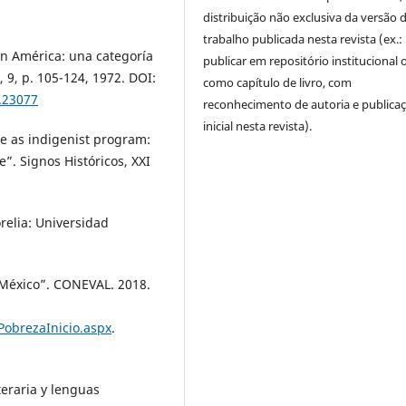
distribuição não exclusiva da versão 
trabalho publicada nesta revista (ex.:
 en América: una categoría
publicar em repositório institucional 
, 9, p. 105-124, 1972. DOI:
como capítulo de livro, com
0.23077
reconhecimento de autoria e publica
inicial nesta revista).
ge as indigenist program:
”. Signos Históricos, XXI
elia: Universidad
México”. CONEVAL. 2018.
obrezaInicio.aspx
.
teraria y lenguas