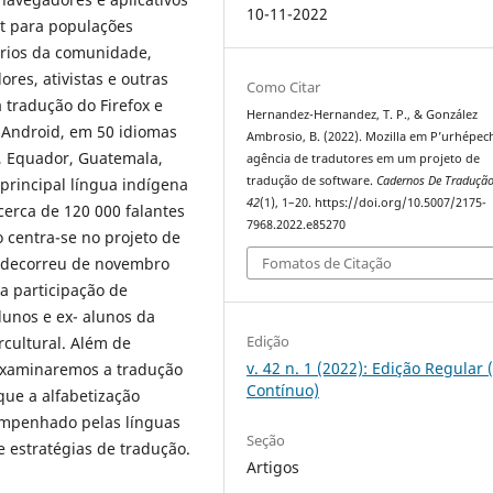
10-11-2022
et para populações
ários da comunidade,
res, ativistas e outras
Como Citar
 tradução do Firefox e
Hernandez-Hernandez, T. P., & González
e Android, em 50 idiomas
Ambrosio, B. (2022). Mozilla em P’urhépec
a, Equador, Guatemala,
agência de tradutores em um projeto de
tradução de software.
Cadernos De Traduçã
 principal língua indígena
42
(1), 1–20. https://doi.org/10.5007/2175-
cerca de 120 000 falantes
7968.2022.e85270
 centra-se no projeto de
e decorreu de novembro
Fomatos de Citação
a participação de
lunos e ex- alunos da
Edição
cultural. Além de
v. 42 n. 1 (2022): Edição Regular 
 examinaremos a tradução
Contínuo)
ue a alfabetização
empenhado pelas línguas
Seção
e estratégias de tradução.
Artigos