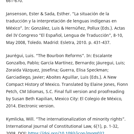
661-670.
Jansenson, Ester & Sada, Esther. “La situación de la
traducción y la interpretación de lenguas indígenas en
México”. In: González, Luis & Hernúñez, Pollux (Eds.). Actas
del IV Congreso “El Español, Lengua de Traducción”, 8-10,
May 2008, Toledo. Madrid: Esletra, 2010. p. 431-437.
Jaurégui, Luis. “The Bourbon Reforms”. In: Escalante
Gonzalbo, Pablo; García Martínez, Bernardo; Jáuregui, Luis;
Zoraida Vázquez, Josefina; Guerra, Elisa Speckman;
Garciadiego, Javier; Aboites Aguillar, Luis (Eds.). A New
Compact History of Mexico. Translated by Elaine Jones, Fionn
Petch, CM Idiomas, S.C. Final full version and proofreading
by Susan Beth Kapilian, Mexico City: El Colegio de México,
2014. Electronic version.
Kymlicka, Will. “The internationalization of minority rights”.
International Journal of Constitutional Law, 6(1), p. 1-32,
2008. DOI:
https://doi.org/10.1093/icon/mom032