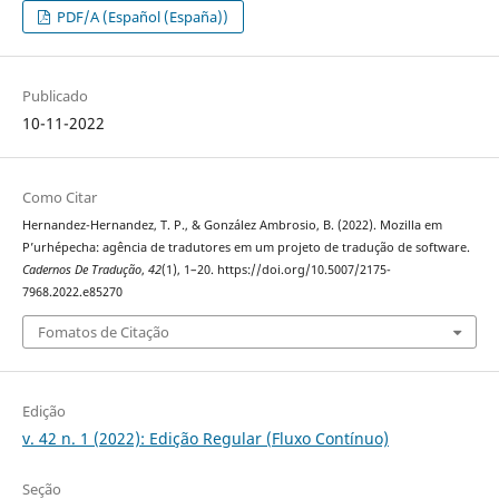
PDF/A (Español (España))
Publicado
10-11-2022
Como Citar
Hernandez-Hernandez, T. P., & González Ambrosio, B. (2022). Mozilla em
P’urhépecha: agência de tradutores em um projeto de tradução de software.
Cadernos De Tradução
,
42
(1), 1–20. https://doi.org/10.5007/2175-
7968.2022.e85270
Fomatos de Citação
Edição
v. 42 n. 1 (2022): Edição Regular (Fluxo Contínuo)
Seção