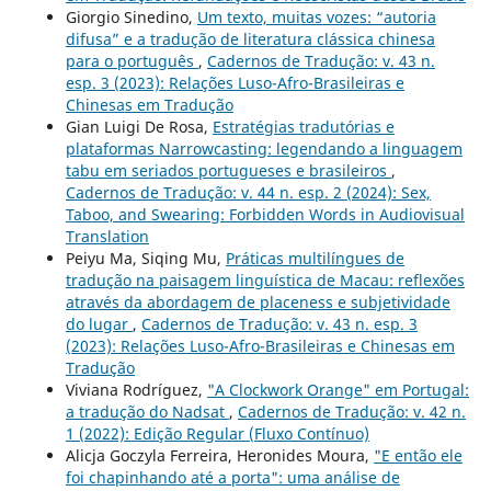
Giorgio Sinedino,
Um texto, muitas vozes: “autoria
difusa” e a tradução de literatura clássica chinesa
para o português
,
Cadernos de Tradução: v. 43 n.
esp. 3 (2023): Relações Luso-Afro-Brasileiras e
Chinesas em Tradução
Gian Luigi De Rosa,
Estratégias tradutórias e
plataformas Narrowcasting: legendando a linguagem
tabu em seriados portugueses e brasileiros
,
Cadernos de Tradução: v. 44 n. esp. 2 (2024): Sex,
Taboo, and Swearing: Forbidden Words in Audiovisual
Translation
Peiyu Ma, Siqing Mu,
Práticas multilíngues de
tradução na paisagem linguística de Macau: reflexões
através da abordagem de placeness e subjetividade
do lugar
,
Cadernos de Tradução: v. 43 n. esp. 3
(2023): Relações Luso-Afro-Brasileiras e Chinesas em
Tradução
Viviana Rodríguez,
"A Clockwork Orange" em Portugal:
a tradução do Nadsat
,
Cadernos de Tradução: v. 42 n.
1 (2022): Edição Regular (Fluxo Contínuo)
Alicja Goczyla Ferreira, Heronides Moura,
"E então ele
foi chapinhando até a porta": uma análise de