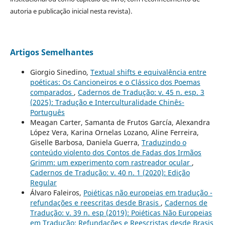
autoria e publicação inicial nesta revista).
Artigos Semelhantes
Giorgio Sinedino,
Textual shifts e equivalência entre
poéticas: Os Cancioneiros e o Clássico dos Poemas
comparados
,
Cadernos de Tradução: v. 45 n. esp. 3
(2025): Tradução e Interculturalidade Chinês-
Português
Meagan Carter, Samanta de Frutos García, Alexandra
López Vera, Karina Ornelas Lozano, Aline Ferreira,
Giselle Barbosa, Daniela Guerra,
Traduzindo o
conteúdo violento dos Contos de Fadas dos Irmãos
Grimm: um experimento com rastreador ocular
,
Cadernos de Tradução: v. 40 n. 1 (2020): Edição
Regular
Álvaro Faleiros,
Poiéticas não europeias em tradução -
refundações e reescritas desde Brasis
,
Cadernos de
Tradução: v. 39 n. esp (2019): Poiéticas Não Europeias
em Tradução: Refundações e Reescristas desde Brasis