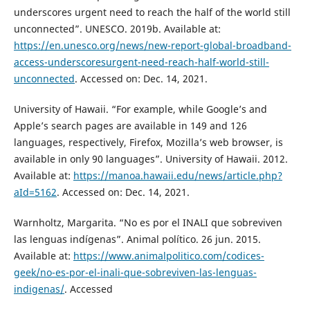
underscores urgent need to reach the half of the world still
unconnected”. UNESCO. 2019b. Available at:
https://en.unesco.org/news/new-report-global-broadband-
access-underscoresurgent-need-reach-half-world-still-
unconnected
. Accessed on: Dec. 14, 2021.
University of Hawaii. “For example, while Google’s and
Apple’s search pages are available in 149 and 126
languages, respectively, Firefox, Mozilla’s web browser, is
available in only 90 languages”. University of Hawaii. 2012.
Available at:
https://manoa.hawaii.edu/news/article.php?
aId=5162
. Accessed on: Dec. 14, 2021.
Warnholtz, Margarita. “No es por el INALI que sobreviven
las lenguas indígenas”. Animal político. 26 jun. 2015.
Available at:
https://www.animalpolitico.com/codices-
geek/no-es-por-el-inali-que-sobreviven-las-lenguas-
indigenas/
. Accessed