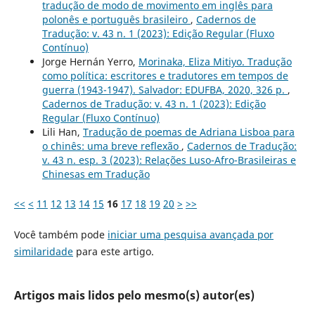
tradução de modo de movimento em inglês para
polonês e português brasileiro
,
Cadernos de
Tradução: v. 43 n. 1 (2023): Edição Regular (Fluxo
Contínuo)
Jorge Hernán Yerro,
Morinaka, Eliza Mitiyo. Tradução
como política: escritores e tradutores em tempos de
guerra (1943-1947). Salvador: EDUFBA, 2020, 326 p.
,
Cadernos de Tradução: v. 43 n. 1 (2023): Edição
Regular (Fluxo Contínuo)
Lili Han,
Tradução de poemas de Adriana Lisboa para
o chinês: uma breve reflexão
,
Cadernos de Tradução:
v. 43 n. esp. 3 (2023): Relações Luso-Afro-Brasileiras e
Chinesas em Tradução
<<
<
11
12
13
14
15
16
17
18
19
20
>
>>
Você também pode
iniciar uma pesquisa avançada por
similaridade
para este artigo.
Artigos mais lidos pelo mesmo(s) autor(es)