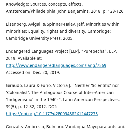
Knowledge: Sources, concepts, effects.
Amsterdam/Philadelphia: John Benjamins, 2018. p. 123-126.
Eisenberg, Avigail & Spinner-Halev, Jeff. Minorities within
minorities: Equality, rights and diversity. Cambridge:
Cambridge University Press, 2005.
Endangered Languages Project [ELP]. “Purepecha”. ELP.
2019. Available at:
http://www.endangeredlanguages.com/lang/7569
.
Accessed on: Dec. 20, 2019.
Giraudo, Laura & Furio, Victoria J. “Neither ‘Scientific’ nor
‘Colonialist’: The Ambiguous Course of Inter-American
‘Indigenismo’ in the 1940s”. Latin American Perspectives,
39(5), p. 12-32, 2012. DOI:
https://doi.org/10.1177%2F0094582X12447275
González Ambrosio, Bulmaro. Vandaqua Mayoparatantstani.