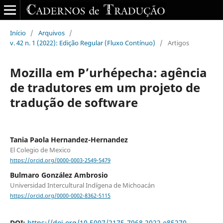
Início
/
Arquivos
/
v. 42 n. 1 (2022): Edição Regular (Fluxo Contínuo)
/
Artigos
Mozilla em P’urhépecha: agência
de tradutores em um projeto de
tradução de software
Tania Paola Hernandez-Hernandez
El Colegio de Mexico
https://orcid.org/0000-0003-2549-5479
Bulmaro González Ambrosio
Universidad Intercultural Indígena de Michoacán
https://orcid.org/0000-0002-8362-5115
DOI:
https://doi.org/10.5007/2175-7968.2022.e85270