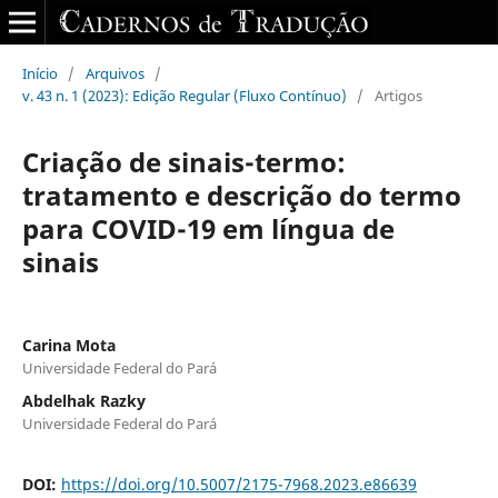
Início
/
Arquivos
/
v. 43 n. 1 (2023): Edição Regular (Fluxo Contínuo)
/
Artigos
Criação de sinais-termo:
tratamento e descrição do termo
para COVID-19 em língua de
sinais
Carina Mota
Universidade Federal do Pará
Abdelhak Razky
Universidade Federal do Pará
DOI:
https://doi.org/10.5007/2175-7968.2023.e86639