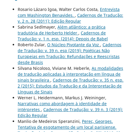
Rosario Lázaro Igoa, Walter Carlos Costa,
Entrevista
com Washington Benavides.
,
Cadernos de Tradução:
v. 2 n. 28 (2011): Edição Regular
Sabrina Sedlmayer,
Além atlântico: a prática
tradutória de Herberto Helder
,
Cadernos de
Tradução: v. 1 n. esp. (2014): Depois de Babel
Roberto Zular,
O Núcleo Pivotante da Voz
,
Cadernos
de Tradução: v. 39 n. esp (2019): Poiéticas Não
Europeias em Tradução: Refundações e Reescristas
desde Brasis
Silvana Nicoloso, Viviane M. Heberle,
As modalidades
de tradução aplicadas à interpretação em língua de
sinais brasileira
,
Cadernos de Tradução: v. 35 n. esp.
2 (2015): Estudos da Tradução e da Interpretação de
Línguas de Sinais
Werner L. Heidermann, Markus J. Weininger,
Narrativas como abordagem à identidade de
intérpretes
,
Cadernos de Tradução: v. 39 n. 3 (2019):
Edição Regular
Manlio de Medeiros Speranzini,
Perec, Georges.
Tentativa de esgotamento de um local parisiense.