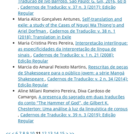
Tradução de Ivo Barroso. São Paulo: G. Gili, 2016, 60 p
,
Cadernos de Tradução: v. 37 n. 3 (2017): Edição
Regular
Maria Alice Gonçalves Antunes,
Self-translation and
exile: a study of the Cases of Ngugi Wa Thiong‘o and
Ariel Dorfman
,
Cadernos de Tradução: v. 38 n. 1
(2018): Translation in Exile
Maria Cristina Pires Pereira,
Interpretação interlíngue:
as especificidades da interpretação de língua de
sinais
,
Cadernos de Tradução: v. 1 n. 21 (2008):
Edição Regular
Marcia do Amaral Peixoto Martins,
Reescritas de peças
de Shakespeare para o público jovem: a série Mangá
Shakespeare
,
Cadernos de Tradução: v. 2 n. 34 (2014):
Edição Regular
Aline Milani Romeiro Pereira, Diva Cardoso de
Camargo,
A presença do sagrado em duas traduções
do conto “The Hammer of God”, de Gilbert K.
Chesterton: Uma análise à luz da linguística de corpus
,
Cadernos de Tradução: v. 39 n. 3 (2019): Edição
Regular
<<
<
6
7
8
9
10
11
12
13
14
15
>
>>