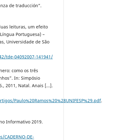
anza de traducción”.
uas leituras, um efeito
 Língua Portuguesa) –
as, Universidade de São
142/tde-04092007-141941/
nero: como os três
nhos”. In: Simpósio
 2011, Natal. Anais [...].
is/Artigos/Paulo%20Ramos%20%28UNIFESP%29.pdf
.
no Informativo 2019.
vos/CADERNO-DE-