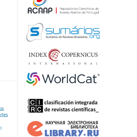
os
rles
 –