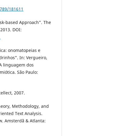
6789/181611
Task-based Approach”. The
 2013. DOI:
1
tica: onomatopeias e
rinhos”. In: Vergueiro,
. A linguagem dos
miótica. São Paulo:
ellect, 2007.
Theory, Methodology, and
riented Text Analysis.
w. Amsterdã & Atlanta: