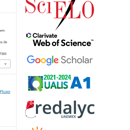
s em
os De
87360
(Fluxo