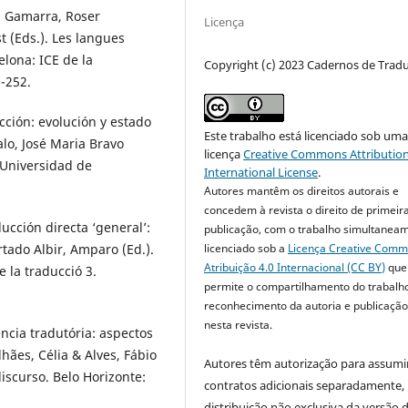
n: Gamarra, Roser
Licença
t (Eds.). Les langues
elona: ICE de la
Copyright (c) 2023 Cadernos de Trad
-252.
cción: evolución y estado
Este trabalho está licenciado sob um
alo, José Maria Bravo
licença
Creative Commons Attribution
: Universidad de
International License
.
Autores mantêm os direitos autorais e
concedem à revista o direito de primeir
ucción directa ‘general’:
publicação, com o trabalho simultanea
tado Albir, Amparo (Ed.).
licenciado sob a
Licença Creative Com
Atribuição 4.0 Internacional (CC BY)
que
 la traducció 3.
permite o compartilhamento do trabalh
reconhecimento da autoria e publicação 
nesta revista.
ncia tradutória: aspectos
hães, Célia & Alves, Fábio
Autores têm autorização para assumi
iscurso. Belo Horizonte:
contratos adicionais separadamente,
distribuição não exclusiva da versão 