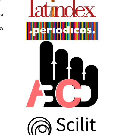
ou
ção