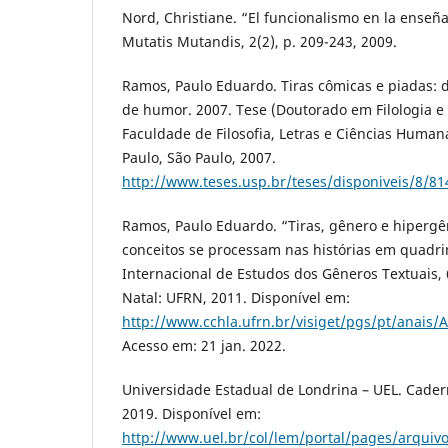
Nord, Christiane. “El funcionalismo en la enseñ
Mutatis Mutandis, 2(2), p. 209-243, 2009.
Ramos, Paulo Eduardo. Tiras cômicas e piadas: d
de humor. 2007. Tese (Doutorado em Filologia e
Faculdade de Filosofia, Letras e Ciências Human
Paulo, São Paulo, 2007.
http://www.teses.usp.br/teses/disponiveis/8/8
Ramos, Paulo Eduardo. “Tiras, gênero e hipergê
conceitos se processam nas histórias em quadri
Internacional de Estudos dos Gêneros Textuais, 6.,
Natal: UFRN, 2011. Disponível em:
http://www.cchla.ufrn.br/visiget/pgs/pt/ana
Acesso em: 21 jan. 2022.
Universidade Estadual de Londrina – UEL. Cader
2019. Disponível em:
http://www.uel.br/col/lem/portal/pages/arqui