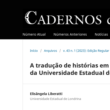
Número Atual
Números Anteriores
Notícias
Início
/
Arquivos
/
v. 43 n. 1 (2023): Edição Regula
A tradução de histórias em
da Universidade Estadual 
Elisângela Liberatti
Universidade Estadual de Londrina