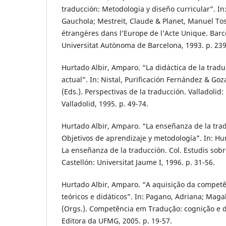
traducción: Metodologia y diseño curricular”. I
Gauchola; Mestreit, Claude & Planet, Manuel Tos
étrangères dans l’Europe de l’Acte Unique. Barc
Universitat Autònoma de Barcelona, 1993. p. 239
Hurtado Albir, Amparo. “La didáctica de la tradu
actual”. In: Nistal, Purificación Fernández & Goz
(Eds.). Perspectivas de la traducción. Valladolid
Valladolid, 1995. p. 49-74.
Hurtado Albir, Amparo. “La enseñanza de la trad
Objetivos de aprendizaje y metodología”. In: Hur
La enseñanza de la traducción. Col. Estudis sobre
Castellón: Universitat Jaume I, 1996. p. 31-56.
Hurtado Albir, Amparo. “A aquisição da competê
teóricos e didáticos”. In: Pagano, Adriana; Magal
(Orgs.). Competência em Tradução: cognição e d
Editora da UFMG, 2005. p. 19-57.