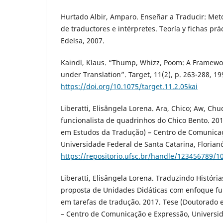
Hurtado Albir, Amparo. Enseñar a Traducir: Met
de traductores e intérpretes. Teoría y fichas prác
Edelsa, 2007.
Kaindl, Klaus. “Thump, Whizz, Poom: A Framewor
under Translation”. Target, 11(2), p. 263-288, 19
https://doi.org/10.1075/target.11.2.05kai
Liberatti, Elisângela Lorena. Ara, Chico; Aw, Ch
funcionalista de quadrinhos do Chico Bento. 20
em Estudos da Tradução) – Centro de Comunicaç
Universidade Federal de Santa Catarina, Florianó
https://repositorio.ufsc.br/handle/123456789/1
Liberatti, Elisângela Lorena. Traduzindo Histór
proposta de Unidades Didáticas com enfoque fu
em tarefas de tradução. 2017. Tese (Doutorado
– Centro de Comunicação e Expressão, Universi