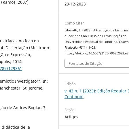
 (Ramos, 2007).
29-12-2023
Como Citar
Liberatti, E. (2023). A tradução de história
quadrinhos no Curso de Letras-Inglês da
austríacas no foco da
Universidade Estadual de Londrina.
Cadern
014. Dissertação (Mestrado
Tradução
,
43
(1), 1–21.
https://doi.org/10.5007/2175-7968.2023.e
ão e Expressão,
polis, 2014.
Fomatos de Citação
6789/129361
emiotic Investigator”. In:
Edição
Manchester: St. Jerome,
v. 43 n. 1 (2023): Edição Regular 
Contínuo)
ção de Andrés Boglar. 7.
Seção
Artigos
didáctica de la