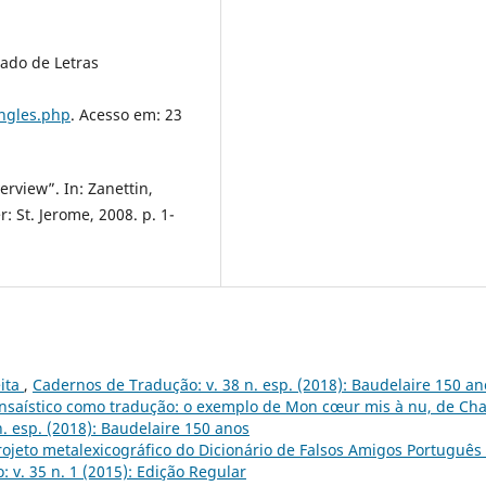
iado de Letras
ingles.php
. Acesso em: 23
erview”. In: Zanettin,
: St. Jerome, 2008. p. 1-
ita
,
Cadernos de Tradução: v. 38 n. esp. (2018): Baudelaire 150 an
nsaístico como tradução: o exemplo de Mon cœur mis à nu, de Cha
. esp. (2018): Baudelaire 150 anos
rojeto metalexicográfico do Dicionário de Falsos Amigos Português
 v. 35 n. 1 (2015): Edição Regular