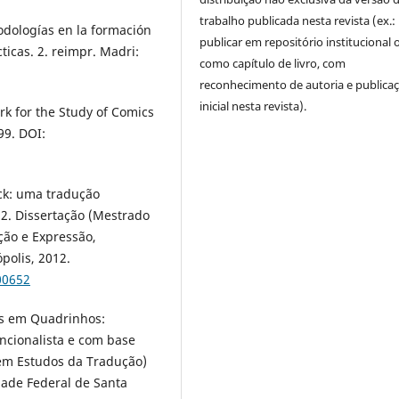
trabalho publicada nesta revista (ex.:
odologías en la formación
publicar em repositório institucional 
ticas. 2. reimpr. Madri:
como capítulo de livro, com
reconhecimento de autoria e publica
inicial nesta revista).
k for the Study of Comics
99. DOI:
uck: uma tradução
12. Dissertação (Mestrado
ão e Expressão,
polis, 2012.
00652
ias em Quadrinhos:
ncionalista e com base
 em Estudos da Tradução)
dade Federal de Santa