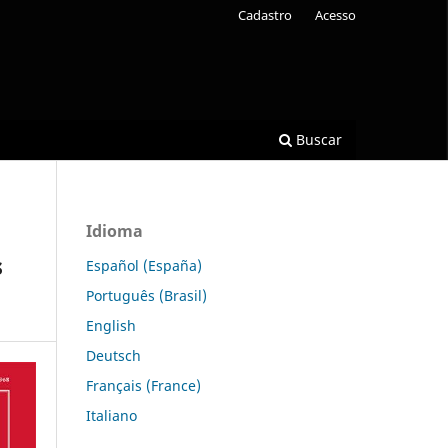
Cadastro
Acesso
Buscar
Idioma
s
Español (España)
Português (Brasil)
English
Deutsch
Français (France)
Italiano