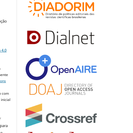
ução
a
 4.0
a
mente
mons
o com
inicial
r
 para
do