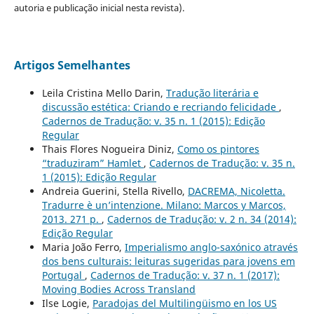
autoria e publicação inicial nesta revista).
Artigos Semelhantes
Leila Cristina Mello Darin,
Tradução literária e
discussão estética: Criando e recriando felicidade
,
Cadernos de Tradução: v. 35 n. 1 (2015): Edição
Regular
Thais Flores Nogueira Diniz,
Como os pintores
“traduziram” Hamlet
,
Cadernos de Tradução: v. 35 n.
1 (2015): Edição Regular
Andreia Guerini, Stella Rivello,
DACREMA, Nicoletta.
Tradurre è un’intenzione. Milano: Marcos y Marcos,
2013. 271 p.
,
Cadernos de Tradução: v. 2 n. 34 (2014):
Edição Regular
Maria João Ferro,
Imperialismo anglo-saxónico através
dos bens culturais: leituras sugeridas para jovens em
Portugal
,
Cadernos de Tradução: v. 37 n. 1 (2017):
Moving Bodies Across Transland
Ilse Logie,
Paradojas del Multilingüismo en los US