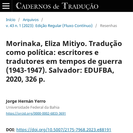
Início
/
Arquivos
/
v. 43 n. 1 (2023): Edição Regular (Fluxo Contínuo)
/
Resenhas
Morinaka, Eliza Mitiyo. Tradução
como política: escritores e
tradutores em tempos de guerra
(1943-1947). Salvador: EDUFBA,
2020, 326 p.
Jorge Hernán Yerro
Universidade Federal da Bahia
https://orcid.org/0000-0002-6833-3691
DOI:
https://doi.org/10.5007/2175-7968.2023.e88191