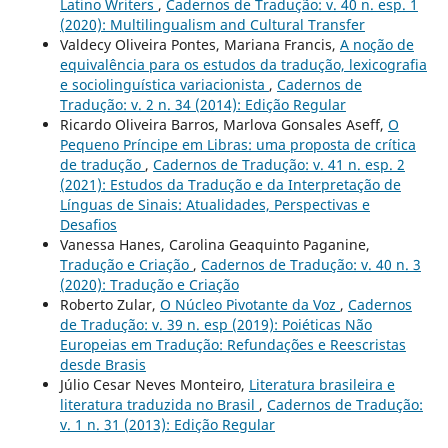
Latino Writers
,
Cadernos de Tradução: v. 40 n. esp. 1
(2020): Multilingualism and Cultural Transfer
Valdecy Oliveira Pontes, Mariana Francis,
A noção de
equivalência para os estudos da tradução, lexicografia
e sociolinguística variacionista
,
Cadernos de
Tradução: v. 2 n. 34 (2014): Edição Regular
Ricardo Oliveira Barros, Marlova Gonsales Aseff,
O
Pequeno Príncipe em Libras: uma proposta de crítica
de tradução
,
Cadernos de Tradução: v. 41 n. esp. 2
(2021): Estudos da Tradução e da Interpretação de
Línguas de Sinais: Atualidades, Perspectivas e
Desafios
Vanessa Hanes, Carolina Geaquinto Paganine,
Tradução e Criação
,
Cadernos de Tradução: v. 40 n. 3
(2020): Tradução e Criação
Roberto Zular,
O Núcleo Pivotante da Voz
,
Cadernos
de Tradução: v. 39 n. esp (2019): Poiéticas Não
Europeias em Tradução: Refundações e Reescristas
desde Brasis
Júlio Cesar Neves Monteiro,
Literatura brasileira e
literatura traduzida no Brasil
,
Cadernos de Tradução:
v. 1 n. 31 (2013): Edição Regular