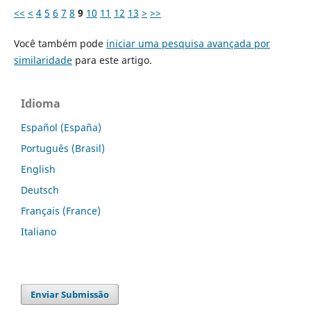
<<
<
4
5
6
7
8
9
10
11
12
13
>
>>
Você também pode
iniciar uma pesquisa avançada por
similaridade
para este artigo.
Idioma
Español (España)
Português (Brasil)
English
Deutsch
Français (France)
Italiano
Enviar Submissão