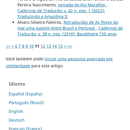
Pereira Nascimento,
Jornada do Rio Marañón
,
Cadernos de Tradução: v. 42 n. esp. 1 (2022):
Traduzindo a Amazônia II
Álvaro Silveira Faleiros,
Retraduções de As flores do
mal uma viagem entre Brasil e Portugal
,
Cadernos de
Tradução: v. 38 n. esp. (2018): Baudelaire 150 anos
<<
<
6
7
8
9
10
11
12
13
14
15
>
>>
Você também pode
iniciar uma pesquisa avançada por
similaridade
para este artigo.
Idioma
Español (España)
Português (Brasil)
English
Deutsch
Français (France)