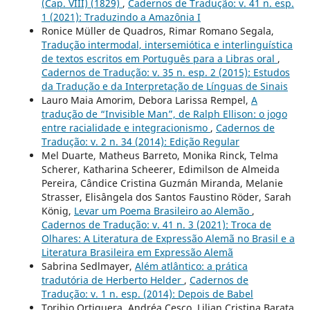
(Cap. VIII) (1829)
,
Cadernos de Tradução: v. 41 n. esp.
1 (2021): Traduzindo a Amazônia I
Ronice Müller de Quadros, Rimar Romano Segala,
Tradução intermodal, intersemiótica e interlinguística
de textos escritos em Português para a Libras oral
,
Cadernos de Tradução: v. 35 n. esp. 2 (2015): Estudos
da Tradução e da Interpretação de Línguas de Sinais
Lauro Maia Amorim, Debora Larissa Rempel,
A
tradução de “Invisible Man”, de Ralph Ellison: o jogo
entre racialidade e integracionismo
,
Cadernos de
Tradução: v. 2 n. 34 (2014): Edição Regular
Mel Duarte, Matheus Barreto, Monika Rinck, Telma
Scherer, Katharina Scheerer, Edimilson de Almeida
Pereira, Cândice Cristina Guzmán Miranda, Melanie
Strasser, Elisângela dos Santos Faustino Röder, Sarah
König,
Levar um Poema Brasileiro ao Alemão
,
Cadernos de Tradução: v. 41 n. 3 (2021): Troca de
Olhares: A Literatura de Expressão Alemã no Brasil e a
Literatura Brasileira em Expressão Alemã
Sabrina Sedlmayer,
Além atlântico: a prática
tradutória de Herberto Helder
,
Cadernos de
Tradução: v. 1 n. esp. (2014): Depois de Babel
Toribio Ortiguera, Andréa Cesco, Lilian Cristina Barata