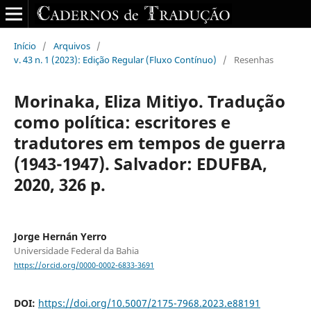
Início
/
Arquivos
/
v. 43 n. 1 (2023): Edição Regular (Fluxo Contínuo)
/
Resenhas
Morinaka, Eliza Mitiyo. Tradução
como política: escritores e
tradutores em tempos de guerra
(1943-1947). Salvador: EDUFBA,
2020, 326 p.
Jorge Hernán Yerro
Universidade Federal da Bahia
https://orcid.org/0000-0002-6833-3691
DOI:
https://doi.org/10.5007/2175-7968.2023.e88191