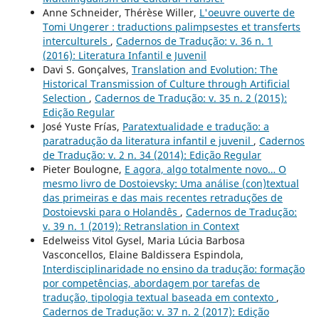
Anne Schneider, Thérèse Willer,
L'oeuvre ouverte de
Tomi Ungerer : traductions palimpsestes et transferts
interculturels
,
Cadernos de Tradução: v. 36 n. 1
(2016): Literatura Infantil e Juvenil
Davi S. Gonçalves,
Translation and Evolution: The
Historical Transmission of Culture through Artificial
Selection
,
Cadernos de Tradução: v. 35 n. 2 (2015):
Edição Regular
José Yuste Frías,
Paratextualidade e tradução: a
paratradução da literatura infantil e juvenil
,
Cadernos
de Tradução: v. 2 n. 34 (2014): Edição Regular
Pieter Boulogne,
E agora, algo totalmente novo… O
mesmo livro de Dostoievsky: Uma análise (con)textual
das primeiras e das mais recentes retraduções de
Dostoievski para o Holandês
,
Cadernos de Tradução:
v. 39 n. 1 (2019): Retranslation in Context
Edelweiss Vitol Gysel, Maria Lúcia Barbosa
Vasconcellos, Elaine Baldissera Espindola,
Interdisciplinaridade no ensino da tradução: formação
por competências, abordagem por tarefas de
tradução, tipologia textual baseada em contexto
,
Cadernos de Tradução: v. 37 n. 2 (2017): Edição