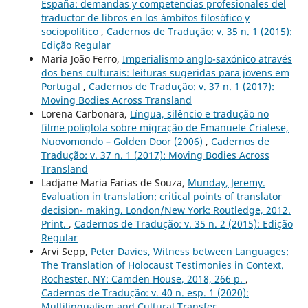
España: demandas y competencias profesionales del
traductor de libros en los ámbitos filosófico y
sociopolítico
,
Cadernos de Tradução: v. 35 n. 1 (2015):
Edição Regular
Maria João Ferro,
Imperialismo anglo-saxónico através
dos bens culturais: leituras sugeridas para jovens em
Portugal
,
Cadernos de Tradução: v. 37 n. 1 (2017):
Moving Bodies Across Transland
Lorena Carbonara,
Língua, silêncio e tradução no
filme poliglota sobre migração de Emanuele Crialese,
Nuovomondo – Golden Door (2006)
,
Cadernos de
Tradução: v. 37 n. 1 (2017): Moving Bodies Across
Transland
Ladjane Maria Farias de Souza,
Munday, Jeremy.
Evaluation in translation: critical points of translator
decision- making. London/New York: Routledge, 2012.
Print.
,
Cadernos de Tradução: v. 35 n. 2 (2015): Edição
Regular
Arvi Sepp,
Peter Davies, Witness between Languages:
The Translation of Holocaust Testimonies in Context.
Rochester, NY: Camden House, 2018, 266 p.
,
Cadernos de Tradução: v. 40 n. esp. 1 (2020):
Multilingualism and Cultural Transfer