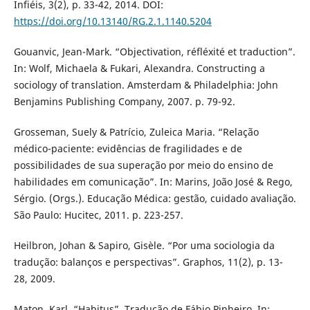
Infiéis, 3(2), p. 33-42, 2014. DOI:
https://doi.org/10.13140/RG.2.1.1140.5204
Gouanvic, Jean-Mark. “Objectivation, réfléxité et traduction”.
In: Wolf, Michaela & Fukari, Alexandra. Constructing a
sociology of translation. Amsterdam & Philadelphia: John
Benjamins Publishing Company, 2007. p. 79-92.
Grosseman, Suely & Patrício, Zuleica Maria. “Relação
médico-paciente: evidências de fragilidades e de
possibilidades de sua superação por meio do ensino de
habilidades em comunicação”. In: Marins, João José & Rego,
Sérgio. (Orgs.). Educação Médica: gestão, cuidado avaliação.
São Paulo: Hucitec, 2011. p. 223-257.
Heilbron, Johan & Sapiro, Gisèle. “Por uma sociologia da
tradução: balanços e perspectivas”. Graphos, 11(2), p. 13-
28, 2009.
Maton, Karl. “Habitus”. Tradução de Fábio Pinheiro. In: