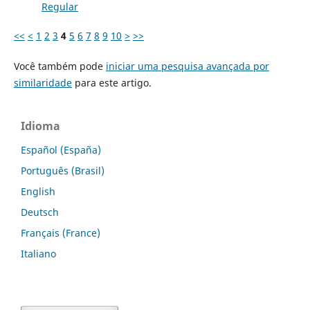
Regular
<<
<
1
2
3
4
5
6
7
8
9
10
>
>>
Você também pode
iniciar uma pesquisa avançada por
similaridade
para este artigo.
Idioma
Español (España)
Português (Brasil)
English
Deutsch
Français (France)
Italiano