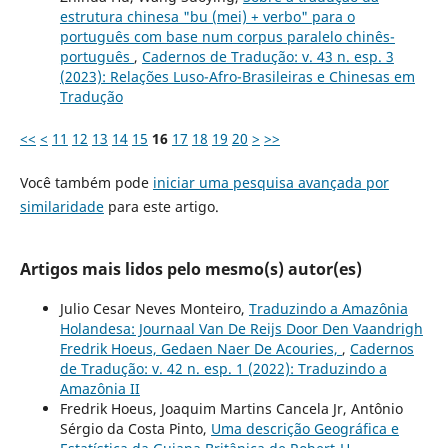
estrutura chinesa "bu (mei) + verbo" para o
português com base num corpus paralelo chinês-
português
,
Cadernos de Tradução: v. 43 n. esp. 3
(2023): Relações Luso-Afro-Brasileiras e Chinesas em
Tradução
<<
<
11
12
13
14
15
16
17
18
19
20
>
>>
Você também pode
iniciar uma pesquisa avançada por
similaridade
para este artigo.
Artigos mais lidos pelo mesmo(s) autor(es)
Julio Cesar Neves Monteiro,
Traduzindo a Amazônia
Holandesa: Journaal Van De Reijs Door Den Vaandrigh
Fredrik Hoeus, Gedaen Naer De Acouries,
,
Cadernos
de Tradução: v. 42 n. esp. 1 (2022): Traduzindo a
Amazônia II
Fredrik Hoeus, Joaquim Martins Cancela Jr, Antônio
Sérgio da Costa Pinto,
Uma descrição Geográfica e