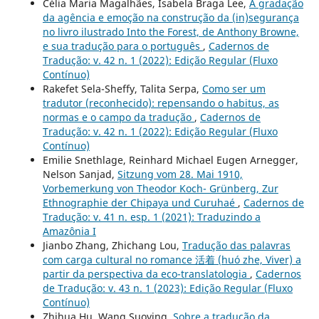
Célia Maria Magalhães, Isabela Braga Lee,
A gradação
da agência e emoção na construção da (in)segurança
no livro ilustrado Into the Forest, de Anthony Browne,
e sua tradução para o português
,
Cadernos de
Tradução: v. 42 n. 1 (2022): Edição Regular (Fluxo
Contínuo)
Rakefet Sela-Sheffy, Talita Serpa,
Como ser um
tradutor (reconhecido): repensando o habitus, as
normas e o campo da tradução
,
Cadernos de
Tradução: v. 42 n. 1 (2022): Edição Regular (Fluxo
Contínuo)
Emilie Snethlage, Reinhard Michael Eugen Arnegger,
Nelson Sanjad,
Sitzung vom 28. Mai 1910,
Vorbemerkung von Theodor Koch- Grünberg, Zur
Ethnographie der Chipaya und Curuhaé
,
Cadernos de
Tradução: v. 41 n. esp. 1 (2021): Traduzindo a
Amazônia I
Jianbo Zhang, Zhichang Lou,
Tradução das palavras
com carga cultural no romance 活着 (huó zhe, Viver) a
partir da perspectiva da eco-translatologia
,
Cadernos
de Tradução: v. 43 n. 1 (2023): Edição Regular (Fluxo
Contínuo)
Zhihua Hu, Wang Suoying,
Sobre a tradução da