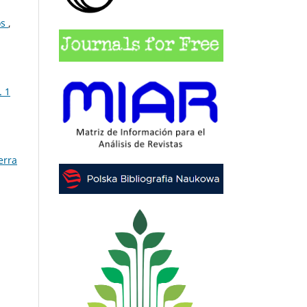
os
,
. 1
erra