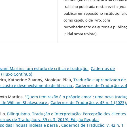
trabalho publicada nesta revista (ex.:
publicar em repositório institucional 
como capítulo de livro, com
reconhecimento de autoria e publica
inicial nesta revista).
vani Martins: um estudo de crítica e tradução
,
Cadernos de
r (Fluxo Contínuo)
eira, Katherine Zuanny, Monique Pfau,
Tradução e aprendizado de
e custo e desenvolvimento de literacia
,
Cadernos de Tradução: v. 4
xoto Martins,
'Quem tem razão é o próprio amor': uma nova tradu
", de William Shakespeare
,
Cadernos de Tradução: v. 43 n. 1 (2023):
llo,
Bilinguismo, Tradução e Interpretação: Percepção dos clientes
ernos de Tradução: v. 39 n. 3 (2019): Edição Regular
aso das línguas inglesa e persa
,
Cadernos de Tradução: v. 42 n. 1