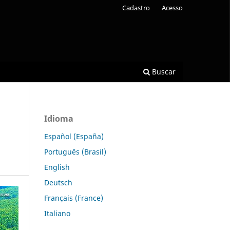
Cadastro
Acesso
Buscar
Idioma
Español (España)
Português (Brasil)
English
Deutsch
Français (France)
Italiano