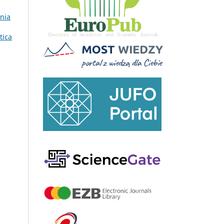
ônia
tica