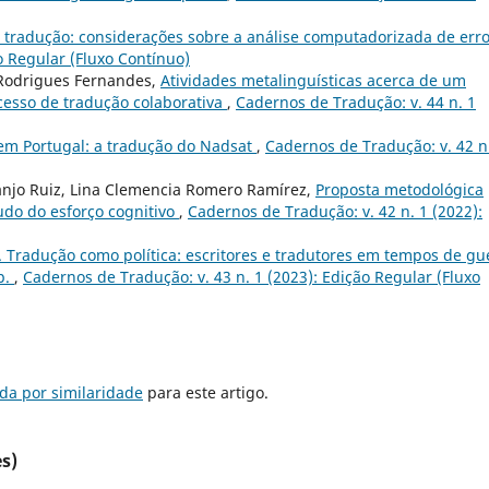
e tradução: considerações sobre a análise computadorizada de err
o Regular (Fluxo Contínuo)
 Rodrigues Fernandes,
Atividades metalinguísticas acerca de um
esso de tradução colaborativa
,
Cadernos de Tradução: v. 44 n. 1
em Portugal: a tradução do Nadsat
,
Cadernos de Tradução: v. 42 n
anjo Ruiz, Lina Clemencia Romero Ramírez,
Proposta metodológica
udo do esforço cognitivo
,
Cadernos de Tradução: v. 42 n. 1 (2022):
o. Tradução como política: escritores e tradutores em tempos de gu
p.
,
Cadernos de Tradução: v. 43 n. 1 (2023): Edição Regular (Fluxo
da por similaridade
para este artigo.
s)