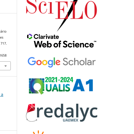
iário
res
1717.
91658
 a