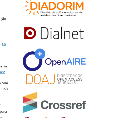
ução
a
 4.0
a
mente
mons
o com
inicial
r
 para
do