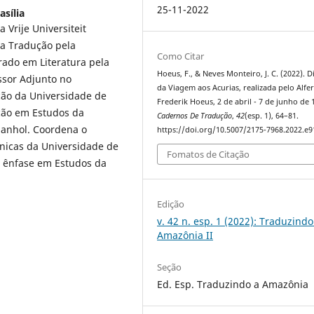
25-11-2022
asília
Vrije Universiteit
da Tradução pela
Como Citar
rado em Literatura pela
Hoeus, F., & Neves Monteiro, J. C. (2022). D
ssor Adjunto no
da Viagem aos Acurias, realizada pelo Alfe
ão da Universidade de
Frederik Hoeus, 2 de abril - 7 de junho de 
ção em Estudos da
Cadernos De Tradução
,
42
(esp. 1), 64–81.
panhol. Coordena o
https://doi.org/10.5007/2175-7968.2022.e
nicas da Universidade de
Fomatos de Citação
m ênfase em Estudos da
Edição
v. 42 n. esp. 1 (2022): Traduzindo
Amazônia II
Seção
Ed. Esp. Traduzindo a Amazônia