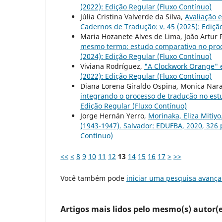
(2022): Edição Regular (Fluxo Contínuo)
Júlia Cristina Valverde da Silva,
Avaliação 
Cadernos de Tradução: v. 45 (2025): Ediçã
Maria Hozanete Alves de Lima, João Artur
mesmo termo: estudo comparativo no proc
(2024): Edição Regular (Fluxo Contínuo)
Viviana Rodríguez,
"A Clockwork Orange" 
(2022): Edição Regular (Fluxo Contínuo)
Diana Lorena Giraldo Ospina, Monica Nar
integrando o processo de tradução no est
Edição Regular (Fluxo Contínuo)
Jorge Hernán Yerro,
Morinaka, Eliza Mitiy
(1943-1947). Salvador: EDUFBA, 2020, 326 
Contínuo)
<<
<
8
9
10
11
12
13
14
15
16
17
>
>>
Você também pode
iniciar uma pesquisa avança
Artigos mais lidos pelo mesmo(s) autor(e