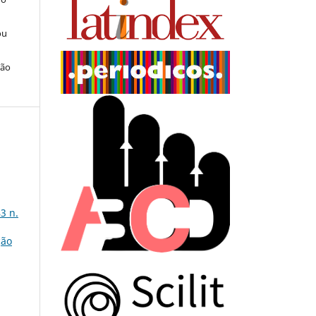
ou
ção
3 n.
ção