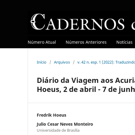
Número Atual
Números Anteriores
Notícias
Início
/
Arquivos
/
v. 42 n. esp. 1 (2022): Traduzind
Diário da Viagem aos Acuria
Hoeus, 2 de abril - 7 de jun
Fredrik Hoeus
Julio Cesar Neves Monteiro
Universidade de Brasília