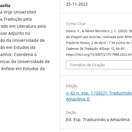
25-11-2022
asília
Vrije Universiteit
da Tradução pela
Como Citar
rado em Literatura pela
Hoeus, F., & Neves Monteiro, J. C. (2022). D
ssor Adjunto no
da Viagem aos Acurias, realizada pelo Alfe
ão da Universidade de
Frederik Hoeus, 2 de abril - 7 de junho de 
ção em Estudos da
Cadernos De Tradução
,
42
(esp. 1), 64–81.
panhol. Coordena o
https://doi.org/10.5007/2175-7968.2022.e
nicas da Universidade de
Fomatos de Citação
m ênfase em Estudos da
Edição
v. 42 n. esp. 1 (2022): Traduzindo
Amazônia II
Seção
Ed. Esp. Traduzindo a Amazônia