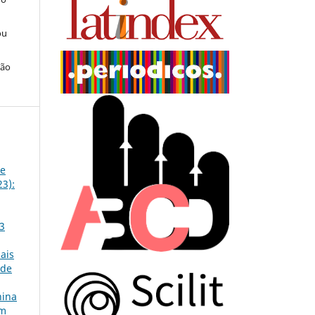
ou
ção
de
23):
 3
ais
 de
hina
em