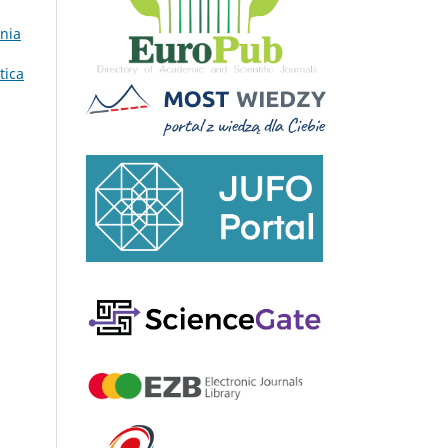
ônia
tica