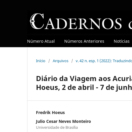
Número Atual
Números Anteriores
Notícias
Início
/
Arquivos
/
v. 42 n. esp. 1 (2022): Traduzind
Diário da Viagem aos Acuria
Hoeus, 2 de abril - 7 de jun
Fredrik Hoeus
Julio Cesar Neves Monteiro
Universidade de Brasília