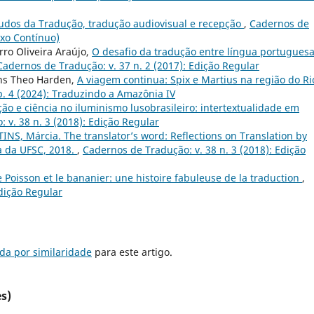
udos da Tradução, tradução audiovisual e recepção
,
Cadernos de
uxo Contínuo)
rro Oliveira Araújo,
O desafio da tradução entre língua portuguesa
Cadernos de Tradução: v. 37 n. 2 (2017): Edição Regular
ns Theo Harden,
A viagem continua: Spix e Martius na região do Ri
p. 4 (2024): Traduzindo a Amazônia IV
ão e ciência no iluminismo lusobrasileiro: intertextualidade em
 v. 38 n. 3 (2018): Edição Regular
NS, Márcia. The translator’s word: Reflections on Translation by
ra da UFSC, 2018.
,
Cadernos de Tradução: v. 38 n. 3 (2018): Edição
e Poisson et le bananier: une histoire fabuleuse de la traduction
,
Edição Regular
da por similaridade
para este artigo.
s)