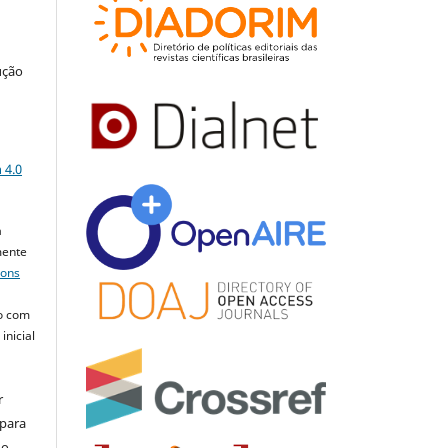
ução
a
 4.0
a
mente
mons
o com
inicial
r
 para
do