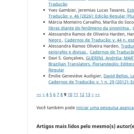
Tradução
Yves Gambier, Jeremias Lucas Tavares,
Est
Tradução: v. 46 (2026): Edição Regular (Fl
Márcia Monteiro Carvalho, Marília do Soco
libras diante do fenômeno da sinonímia
,
Alessandra Ramos de Oliveira Harden, Ha
Negro
,
Cadernos de Tradução: v. 44 n. es
Alessandra Ramos Oliveira Harden,
Traduç
epígrafes e divisas
,
Cadernos de Tradução:
Davi S. Gonçalves,
GUERINI, Andréia; MARTI
Brazilian Translators. Florianópolis: Edito
Regular
Émilie Geneviève Audigier,
David Bellos. L
Cadernos de Tradução: v. 1 n. 29 (2012): 
<<
<
4
5
6
7
8
9
10
11
12
13
>
>>
Você também pode
iniciar uma pesquisa avança
Artigos mais lidos pelo mesmo(s) autor(e