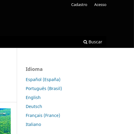
Cadastro
Acesso
Buscar
Idioma
Español (España)
Português (Brasil)
English
Deutsch
Français (France)
Italiano