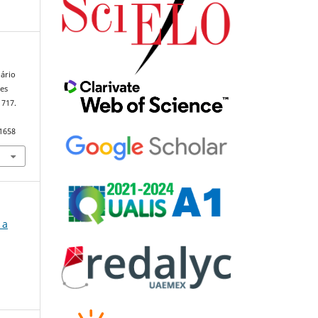
iário
res
1717.
91658
 a