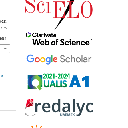
022).
ução
,
91664
 a