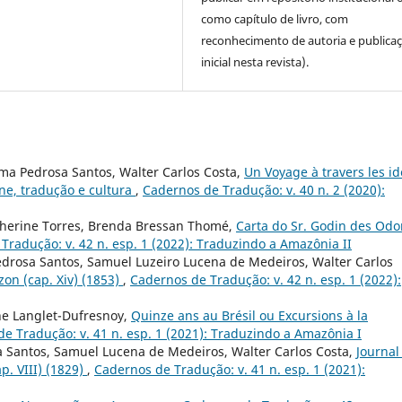
como capítulo de livro, com
reconhecimento de autoria e publica
inicial nesta revista).
ma Pedrosa Santos, Walter Carlos Costa,
Un Voyage à travers les i
ne, tradução e cultura
,
Cadernos de Tradução: v. 40 n. 2 (2020):
therine Torres, Brenda Bressan Thomé,
Carta do Sr. Godin des Odo
Tradução: v. 42 n. esp. 1 (2022): Traduzindo a Amazônia II
edrosa Santos, Samuel Luzeiro Lucena de Medeiros, Walter Carlos
zon (cap. Xiv) (1853)
,
Cadernos de Tradução: v. 42 n. esp. 1 (2022):
ne Langlet-Dufresnoy,
Quinze ans au Brésil ou Excursions à la
e Tradução: v. 41 n. esp. 1 (2021): Traduzindo a Amazônia I
a Santos, Samuel Lucena de Medeiros, Walter Carlos Costa,
Journal
p. VIII) (1829)
,
Cadernos de Tradução: v. 41 n. esp. 1 (2021):