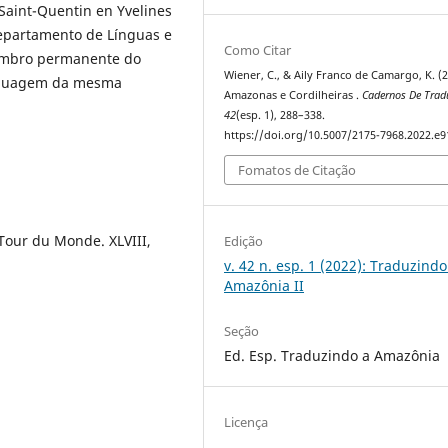
 Saint-Quentin en Yvelines
Departamento de Línguas e
Como Citar
membro permanente do
Wiener, C., & Aily Franco de Camargo, K. (2
nguagem da mesma
Amazonas e Cordilheiras .
Cadernos De Trad
42
(esp. 1), 288–338.
https://doi.org/10.5007/2175-7968.2022.e
Fomatos de Citação
Tour du Monde. XLVIII,
Edição
v. 42 n. esp. 1 (2022): Traduzindo
Amazônia II
Seção
Ed. Esp. Traduzindo a Amazônia
Licença