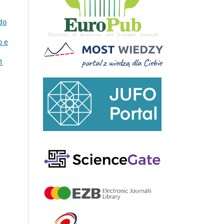
do
o e
1