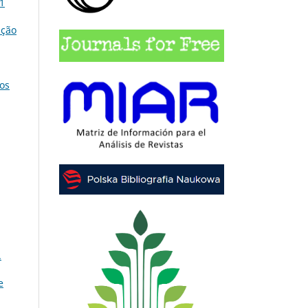
 1
ição
os
.
e