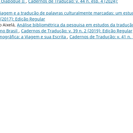
 Oiapoque II
,
Cadernos de Tradução: v. 44 n. esp. 4 (2024):
viagem e a tradução de palavras culturalmente marcadas: um estu
 (2017): Edição Regular
o Aixelá,
Análise bibliométrica da pesquisa em estudos da traduçã
 no Brasil
,
Cadernos de Tradução: v. 39 n. 2 (2019): Edição Regular
ogr´´afica: a Viagem e sua Escrita
,
Cadernos de Tradução: v. 41 n. 