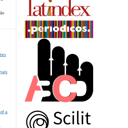
ção
dées
nais
 of a