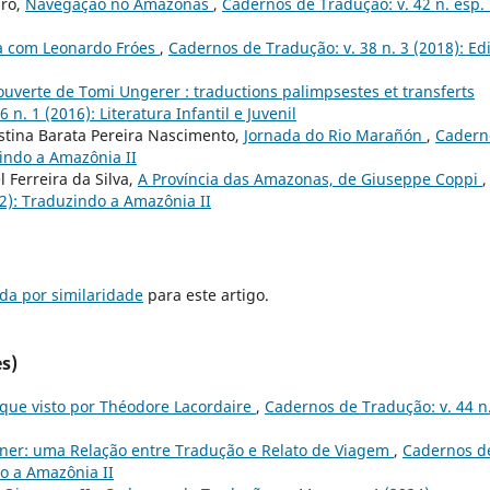
iro,
Navegação no Amazonas
,
Cadernos de Tradução: v. 42 n. esp.
ta com Leonardo Fróes
,
Cadernos de Tradução: v. 38 n. 3 (2018): Ed
ouverte de Tomi Ungerer : traductions palimpsestes et transferts
n. 1 (2016): Literatura Infantil e Juvenil
istina Barata Pereira Nascimento,
Jornada do Rio Marañón
,
Cadern
zindo a Amazônia II
 Ferreira da Silva,
A Província das Amazonas, de Giuseppe Coppi
,
22): Traduzindo a Amazônia II
da por similaridade
para este artigo.
s)
que visto por Théodore Lacordaire
,
Cadernos de Tradução: v. 44 n
ner: uma Relação entre Tradução e Relato de Viagem
,
Cadernos d
do a Amazônia II