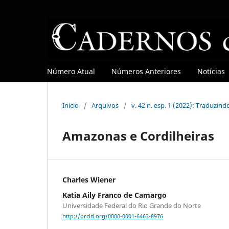
Número Atual
Números Anteriores
Notícias
Início
/
Arquivos
/
v. 42 n. esp. 1 (2022): Traduzind
Amazonas e Cordilheiras
Charles Wiener
Katia Aily Franco de Camargo
Universidade Federal do Rio Grande do Norte
http://orcid.org/0000-0001-6463-8976