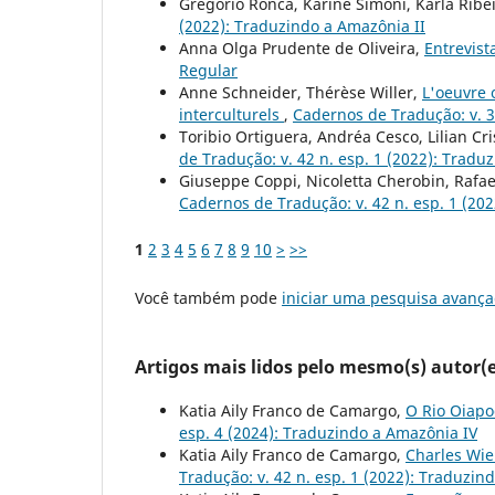
Gregorio Ronca, Karine Simoni, Karla Ribe
(2022): Traduzindo a Amazônia II
Anna Olga Prudente de Oliveira,
Entrevis
Regular
Anne Schneider, Thérèse Willer,
L'oeuvre 
interculturels
,
Cadernos de Tradução: v. 36 
Toribio Ortiguera, Andréa Cesco, Lilian Cr
de Tradução: v. 42 n. esp. 1 (2022): Tradu
Giuseppe Coppi, Nicoletta Cherobin, Rafael
Cadernos de Tradução: v. 42 n. esp. 1 (20
1
2
3
4
5
6
7
8
9
10
>
>>
Você também pode
iniciar uma pesquisa avança
Artigos mais lidos pelo mesmo(s) autor(e
Katia Aily Franco de Camargo,
O Rio Oiapo
esp. 4 (2024): Traduzindo a Amazônia IV
Katia Aily Franco de Camargo,
Charles Wie
Tradução: v. 42 n. esp. 1 (2022): Traduzin