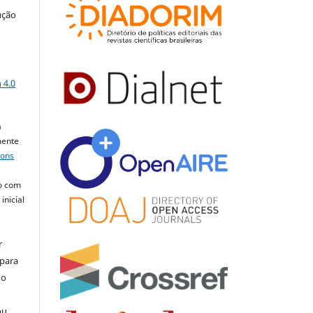
ução
a
 4.0
a
mente
mons
o com
inicial
r
 para
do
ou