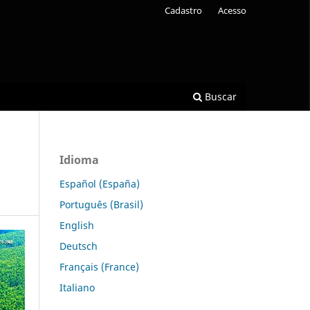
Cadastro
Acesso
Buscar
Idioma
Español (España)
Português (Brasil)
English
Deutsch
Français (France)
Italiano