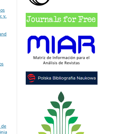
cos
: v.
land
os
 de
ônia