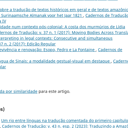
bre a tradução de textos históricos em geral e de textos amazôni
o Surinaamsche Almanak voor het Jaar 1821
,
Cadernos de Tradução
a IV
idade num contexto pós-colonial: A costa dos murmúrios de Lídia
ernos de Tradução: v. 37 n. 1 (2017): Moving Bodies Across Trans
terpreting in legal contexts: Consecutive and simultaneous
7 n. 2 (2017): Edição Regular
evivência e renovação: Esopo, Fedro e La Fontaine
,
Cadernos de
ngua de Sinais: a modalidade gestual-visual em destaque
,
Cadern
ular
da por similaridade
para este artigo.
s)
,
Um rio entre línguas na tradução comentada do primeiro capítulo
,
Cadernos de Tradução: v. 43 n. esp. 2 (2023): Traduzindo a Amaz