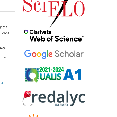
 (2022).
 1900 a
91668
 a