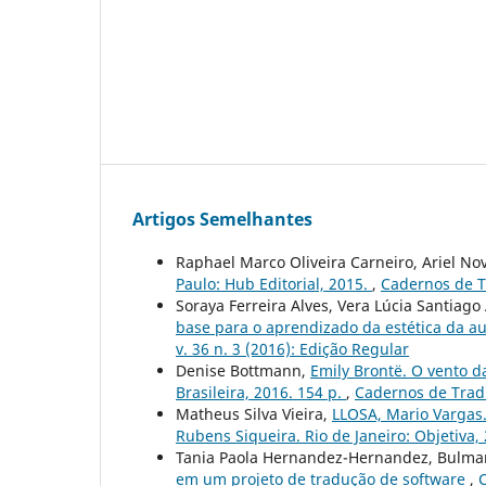
Artigos Semelhantes
Raphael Marco Oliveira Carneiro, Ariel No
Paulo: Hub Editorial, 2015.
,
Cadernos de Tr
Soraya Ferreira Alves, Vera Lúcia Santiago
base para o aprendizado da estética da a
v. 36 n. 3 (2016): Edição Regular
Denise Bottmann,
Emily Brontë. O vento da
Brasileira, 2016. 154 p.
,
Cadernos de Tradu
Matheus Silva Vieira,
LLOSA, Mario Vargas.
Rubens Siqueira. Rio de Janeiro: Objetiva,
Tania Paola Hernandez-Hernandez, Bulma
em um projeto de tradução de software
,
C