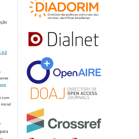
ução
a
 4.0
a
mente
mons
o com
inicial
r
 para
do