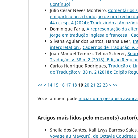
Contínuo)
Júlio César Neves Monteiro,
Comentários so
em particular: a tradução de um trecho d
44 n. esp. 4 (2024): Traduzindo a Amazôni
Dominique Faria,
A representação da alter
Jorge em tradução inglesa e francesa
,
Cad
Silvana Aguiar dos Santos, Hanna Beer,
In
interpretation
,
Cadernos de Tradução: v. 3
Juan Manuel Terenzi, Telma Scherer,
Sobr
Tradução: v. 38 n. 2 (2018): Edição Regular
Carlos Henrique Rodrigues,
Tradução e Lí
de Tradução: v. 38 n. 2 (2018): Edição Reg
<<
<
14
15
16
17
18
19
20
21
22
23
>
>>
Você também pode
iniciar uma pesquisa avança
Artigos mais lidos pelo mesmo(s) autor(e
Sheila dos Santos, Kall Lwys Barroso Sales
Voyage au Maycurú, de Octavie Coudreau