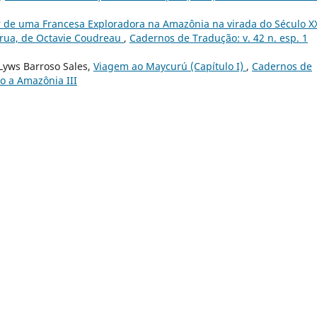
 de uma Francesa Exploradora na Amazônia na virada do Século X
rua, de Octavie Coudreau
,
Cadernos de Tradução: v. 42 n. esp. 1
 Lyws Barroso Sales,
Viagem ao Maycurú (Capítulo I)
,
Cadernos de
do a Amazônia III