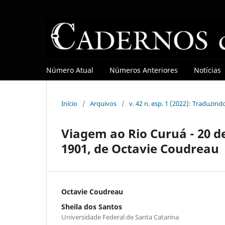
Número Atual
Números Anteriores
Notícias
Início
/
Arquivos
/
v. 42 n. esp. 1 (2022): Traduzind
Viagem ao Rio Curuá - 20 d
1901, de Octavie Coudreau
Octavie Coudreau
Sheila dos Santos
Universidade Federal de Santa Catarina