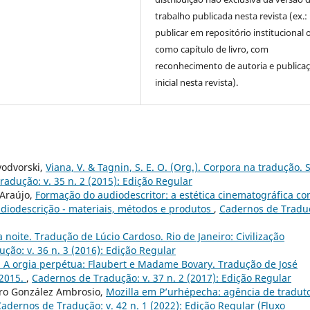
trabalho publicada nesta revista (ex.:
publicar em repositório institucional 
como capítulo de livro, com
reconhecimento de autoria e publica
inicial nesta revista).
vodvorski,
Viana, V. & Tagnin, S. E. O. (Org.). Corpora na tradução. 
adução: v. 35 n. 2 (2015): Edição Regular
 Araújo,
Formação do audiodescritor: a estética cinematográfica c
udiodescrição - materiais, métodos e produtos
,
Cadernos de Tradu
 noite. Tradução de Lúcio Cardoso. Rio de Janeiro: Civilização
ção: v. 36 n. 3 (2016): Edição Regular
 A orgia perpétua: Flaubert e Madame Bovary. Tradução de José
 2015.
,
Cadernos de Tradução: v. 37 n. 2 (2017): Edição Regular
ro González Ambrosio,
Mozilla em P’urhépecha: agência de tradut
adernos de Tradução: v. 42 n. 1 (2022): Edição Regular (Fluxo