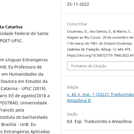
25-11-2022
Como Citar
ta Catarina
Coudreau, O., dos Santos, S., & Marini, C. .
rsidade Federal de Santa
Viagem ao Rio Curuá - 20 de novembro de
 PGET-UFSC.
7 de março de 1901, de Octavie Coudreau.
Cadernos De Tradução
,
42
(esp. 1), 443–479.
https://doi.org/10.5007/2175-7968.2022.e
em Línguas Estrangeiras
Fomatos de Citação
UnB. Ex-Professora de
nar em Humanidades da
. Doutora em Estudos da
Edição
Catarina - UFSC (2019).
v. 42 n. esp. 1 (2022): Traduzindo
ris IV) de agosto/2018 a
Amazônia II
 POSTRAD, Universidade
Francês pela
Seção
ubstituta do bacharelado
Ed. Esp. Traduzindo a Amazônia
rasília - UnB. Ex-
s Estrangeiras Aplicadas