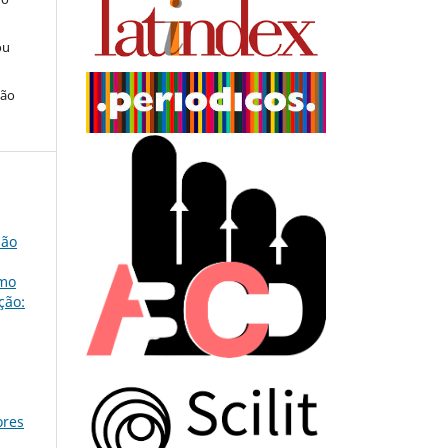
ou
ção
São
omo
ção:
ores