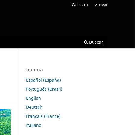
Cadastro
Acesso
Buscar
Idioma
Español (España)
Português (Brasil)
English
Deutsch
Français (France)
Italiano