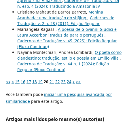
aprendiz na Amazônia
,
Cadernos de Tradução: v. 44
n. esp. 4 (2024): Traduzindo a Amazônia IV
Cristiano Mahaut de Barros Barreto,
Menina
Acanhada: uma tradução do shījīng
,
Cadernos de
Tradução: v. 2 n. 28 (2011): Edição Regular
Mariangela Ragassi,
A poesia de Giovanni Giudici e
Laura Accerboni traduzida para o português
,
Cadernos de Tradução: v. 45 (2025): Edição Regular
(Fluxo Contínuo)
Nayana Montechiari, Andrea Lombardi,
O poeta como
clandestino: tradução, estilo e poesia em Emilio Villa
,
Cadernos de Tradução: v. 44 n. 1 (2024): Edição
Regular (Fluxo Contínuo)
<<
<
15
16
17
18
19
20
21
22
23
24
>
>>
Você também pode
iniciar uma pesquisa avançada por
similaridade
para este artigo.
Artigos mais lidos pelo mesmo(s) autor(es)