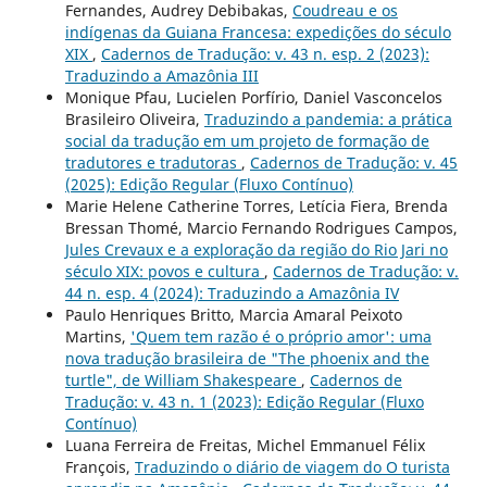
Fernandes, Audrey Debibakas,
Coudreau e os
indígenas da Guiana Francesa: expedições do século
XIX
,
Cadernos de Tradução: v. 43 n. esp. 2 (2023):
Traduzindo a Amazônia III
Monique Pfau, Lucielen Porfírio, Daniel Vasconcelos
Brasileiro Oliveira,
Traduzindo a pandemia: a prática
social da tradução em um projeto de formação de
tradutores e tradutoras
,
Cadernos de Tradução: v. 45
(2025): Edição Regular (Fluxo Contínuo)
Marie Helene Catherine Torres, Letícia Fiera, Brenda
Bressan Thomé, Marcio Fernando Rodrigues Campos,
Jules Crevaux e a exploração da região do Rio Jari no
século XIX: povos e cultura
,
Cadernos de Tradução: v.
44 n. esp. 4 (2024): Traduzindo a Amazônia IV
Paulo Henriques Britto, Marcia Amaral Peixoto
Martins,
'Quem tem razão é o próprio amor': uma
nova tradução brasileira de "The phoenix and the
turtle", de William Shakespeare
,
Cadernos de
Tradução: v. 43 n. 1 (2023): Edição Regular (Fluxo
Contínuo)
Luana Ferreira de Freitas, Michel Emmanuel Félix
François,
Traduzindo o diário de viagem do O turista