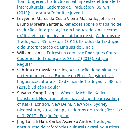
Tomi Ungerer : traductions palimpsestes et transferts
interculturels
,
Cadernos de Tradução: v. 36 n. 1
(2016): Literatura Infantil e Juvenil
Lucyenne Matos da Costa Vieira-Machado, Jeferson
Bruno Moreira Santana,
Reflexões sobre o trabalho de
tradução e interpretação em línguas de sinais como
prática ética e política no cuidado de si
,
Cadernos de
Tradução: v. 35 n. esp. 2 (2015): Estudos da Tradução
e da Interpretação de Línguas de Sinais
William Hanes,
Entrevista com José Rodrigues Coura
,
Cadernos de Tradução: v. 36 n. 2 (2016): Edição
Regular
Sabrina de Cássia Martins,
A variação denominativa
na terminologia da Fauna e da Flora: (as)simetrias
linguístico-culturais
,
Cadernos de Tradução: v. 38 n. 2
(2018): Edição Regular
Susana Kampff Lages,
Woods, Michelle. Kafka
translated. How translators have shaped our reading
of Kafka. London, New Delhi, New York, Sydney:
Bloomsbury, 2014, 283 p
,
Cadernos de Tradução: v. 37
n. 3 (2017): Edição Regular
Jing Lu, Lili Han, Carlos Ascenso André,
Tradução
portuguesa de referências culturais extralinguísticas