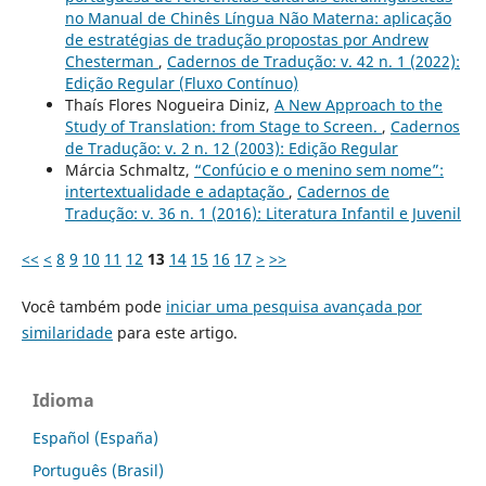
no Manual de Chinês Língua Não Materna: aplicação
de estratégias de tradução propostas por Andrew
Chesterman
,
Cadernos de Tradução: v. 42 n. 1 (2022):
Edição Regular (Fluxo Contínuo)
Thaís Flores Nogueira Diniz,
A New Approach to the
Study of Translation: from Stage to Screen.
,
Cadernos
de Tradução: v. 2 n. 12 (2003): Edição Regular
Márcia Schmaltz,
“Confúcio e o menino sem nome”:
intertextualidade e adaptação
,
Cadernos de
Tradução: v. 36 n. 1 (2016): Literatura Infantil e Juvenil
<<
<
8
9
10
11
12
13
14
15
16
17
>
>>
Você também pode
iniciar uma pesquisa avançada por
similaridade
para este artigo.
Idioma
Español (España)
Português (Brasil)