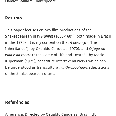
Hamlet, William Shakespeare
Resumo
This paper focuses on two film productions of the
Shakespearean play
Hamlet
(1600-1601), both made in Brazil
in the 1970s. It is my contention that
A herança
(“The
Inheritance”), by Ozualdo Candeias (1970), and
O jogo da
vida e da morte
(“The Game of Life and Death”), by Mario
Kuperman (1971), constitute intertextual works which can
be understood as transcultural,
anthropophagic
adaptations
of the Shakespearean drama.
Referências
A herança. Directed by Ozualdo Candeias. Brasil: LF.