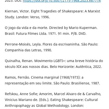
2023. DOI:
https://doi.org/10.5007/2175-7968.2023.e87714
Kiernan, Victor. Eight Tragedies of Shakespeare: A Marxist
Study. London: Verso, 1996.
O jogo da vida e da morte. Directed by Mario Kuperman.
Brasil: Futura Filmes Ltda. 1971. 91 min. P/B. DVD.
Perrone-Moisés, Leyla. Flores da escrivaninha. São Paulo:
Companhia das Letras, 1990.
Quinalha, Renan. Movimento LGBTI+: uma breve história do
século XIX aos nossos dias. Belo Horizonte: Autêntica, 2022.
Ramos, Fernão. Cinema marginal (1968/1973): a
representação em seu limite. São Paulo: Brasiliense, 1987.
Refskou, Anne Sofie; Amorim, Marcel Alvaro de & Carvalho,
Vinicius Mariano de. (Eds.). Eating Shakespeare: Cultural
Anthropophagy as Global Methodology. London: