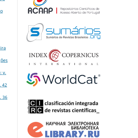
xo
ira
ções
 v.
. 42
. 36