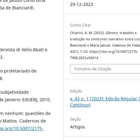
a de Jatosti como uma
29-12-2023
ida de Bianciardi.
Como Citar
Chiarini, A. M. (2023). Gênero, trabalho e
tradução no confronto narrativo entre Lu
Bianciardi e Maria Jatosti.
Cadernos De Trad
tervista di Velio Abati e
43
(1), 1–23. https://doi.org/10.5007/2175-
3.
7968.2023.e92614
Fomatos de Citação
vo proletariado de
8.
Edição
 subjetividade
v. 43 n. 1 (2023): Edição Regular 
e Janeiro: EdUERJ, 2010.
Contínuo)
em nenhum: questões de
Seção
o Mattos. Cadernos de
Artigos
doi.org/10.5007/2175-