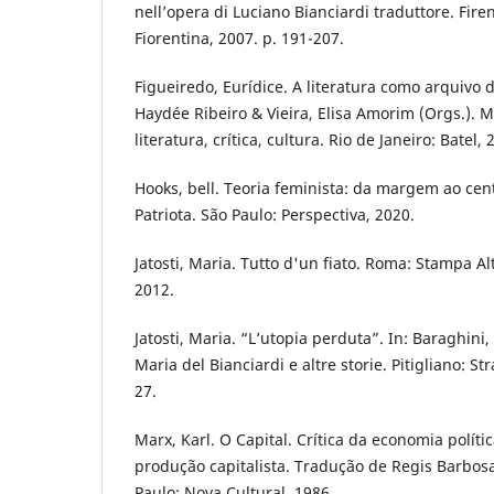
nell’opera di Luciano Bianciardi traduttore. Firen
Fiorentina, 2007. p. 191-207.
Figueiredo, Eurídice. A literatura como arquivo d
Haydée Ribeiro & Vieira, Elisa Amorim (Orgs.). 
literatura, crítica, cultura. Rio de Janeiro: Batel,
Hooks, bell. Teoria feminista: da margem ao cen
Patriota. São Paulo: Perspectiva, 2020.
Jatosti, Maria. Tutto d'un fiato. Roma: Stampa Al
2012.
Jatosti, Maria. “L’utopia perduta”. In: Baraghini, 
Maria del Bianciardi e altre storie. Pitigliano: St
27.
Marx, Karl. O Capital. Crítica da economia políti
produção capitalista. Tradução de Regis Barbosa 
Paulo: Nova Cultural, 1986.