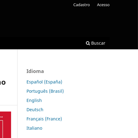
Cadastro
Acesso
Buscar
Idioma
no
Español (España)
Português (Brasil)
English
Deutsch
Français (France)
Italiano