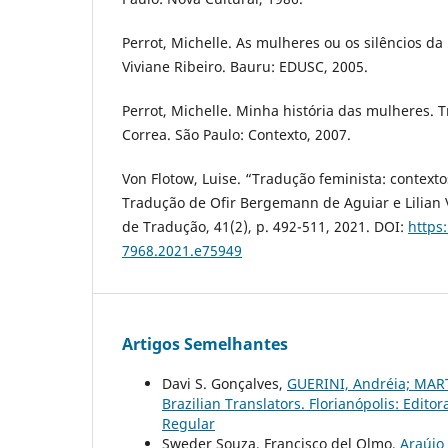
Perrot, Michelle. As mulheres ou os silêncios da
Viviane Ribeiro. Bauru: EDUSC, 2005.
Perrot, Michelle. Minha história das mulheres. 
Correa. São Paulo: Contexto, 2007.
Von Flotow, Luise. “Tradução feminista: contextos
Tradução de Ofir Bergemann de Aguiar e Lilian 
de Tradução, 41(2), p. 492-511, 2021. DOI:
https
7968.2021.e75949
Artigos Semelhantes
Davi S. Gonçalves,
GUERINI, Andréia; MARTI
Brazilian Translators. Florianópolis: Edito
Regular
Sweder Souza, Francisco del Olmo,
Araújo 