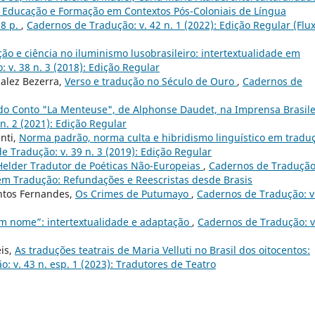
de Educação e Formação em Contextos Pós-Coloniais de Língua
18 p.
,
Cadernos de Tradução: v. 42 n. 1 (2022): Edição Regular (Flu
ão e ciência no iluminismo lusobrasileiro: intertextualidade em
 v. 38 n. 3 (2018): Edição Regular
alez Bezerra,
Verso e tradução no Século de Ouro
,
Cadernos de
do Conto "La Menteuse", de Alphonse Daudet, na Imprensa Brasile
n. 2 (2021): Edição Regular
nti,
Norma padrão, norma culta e hibridismo linguístico em tradu
e Tradução: v. 39 n. 3 (2019): Edição Regular
Helder Tradutor de Poéticas Não-Europeias
,
Cadernos de Tradução:
 em Tradução: Refundações e Reescristas desde Brasis
antos Fernandes,
Os Crimes de Putumayo
,
Cadernos de Tradução: v
m nome”: intertextualidade e adaptação
,
Cadernos de Tradução: v
eis,
As traduções teatrais de Maria Velluti no Brasil dos oitocentos:
: v. 43 n. esp. 1 (2023): Tradutores de Teatro