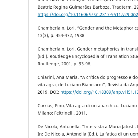
Beatriz Regina Guimarães Barboza. Tradterm, 29,
https://doi.org/10.11606/issn.2317-9511.v29i0p
Chamberlain, Lori. “Gender and the Metaphorics 
13(3), p. 454-472, 1988.
Chamberlain, Lori. Gender metaphorics in transl
(Ed.). Routledge Encyclopedia of Translation Stu
Routledge, 2001. p. 93-96.
Chiarini, Ana Maria. “A crítica do progresso e d
vita agra, de Luciano Bianciardi”. Revista da Anpo
2019. DOI:
https://doi.org/10.18309/anp.v1i51.1
Corrias, Pino. Vita agra di un anarchico. Luciano
Milano: Feltrinelli, 2011.
De Nicola, Antonella. "Intervista a Maria Jatosti
In: De Nicola, Antonella (Ed.). La fatica di un u