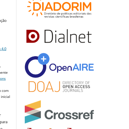
ução
a
 4.0
a
mente
mons
o com
inicial
r
 para
do