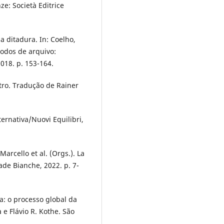
ze: Società Editrice
a ditadura. In: Coelho,
Modos de arquivo:
 2018. p. 153-164.
tro. Tradução de Rainer
ternativa/Nuovi Equilibri,
Marcello et al. (Orgs.). La
rade Bianche, 2022. p. 7-
ca: o processo global da
e Flávio R. Kothe. São