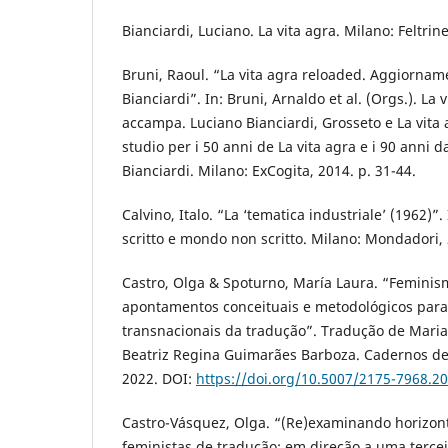
Bianciardi, Luciano. La vita agra. Milano: Feltrine
Bruni, Raoul. “La vita agra reloaded. Aggiorname
Bianciardi”. In: Bruni, Arnaldo et al. (Orgs.). La
accampa. Luciano Bianciardi, Grosseto e La vita 
studio per i 50 anni de La vita agra e i 90 anni d
Bianciardi. Milano: ExCogita, 2014. p. 31-44.
Calvino, Italo. “La ‘tematica industriale’ (1962)”.
scritto e mondo non scritto. Milano: Mondadori, 
Castro, Olga & Spoturno, María Laura. “Feminis
apontamentos conceituais e metodológicos para
transnacionais da tradução”. Tradução de Maria
Beatriz Regina Guimarães Barboza. Cadernos de 
2022. DOI:
https://doi.org/10.5007/2175-7968.2
Castro-Vásquez, Olga. “(Re)examinando horizon
feministas de tradução: em direção a uma terce