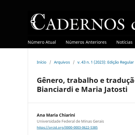
Número Atual
Números Anteriores
Notícias
Início
/
Arquivos
/
v. 43 n. 1 (2023): Edição Regula
Gênero, trabalho e traduçã
Bianciardi e Maria Jatosti
Ana Maria Chiarini
Universidade Federal de Minas Gerais
https://orcid.org/0000-0003-0622-5385