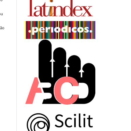
ou
ção