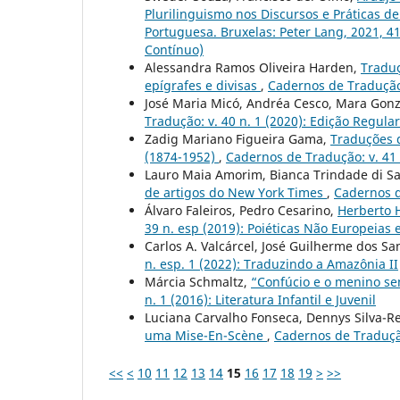
Plurilinguismo nos Discursos e Práticas 
Portuguesa. Bruxelas: Peter Lang, 2021, 4
Contínuo)
Alessandra Ramos Oliveira Harden,
Traduç
epígrafes e divisas
,
Cadernos de Tradução:
José Maria Micó, Andréa Cesco, Mara Gonz
Tradução: v. 40 n. 1 (2020): Edição Regular
Zadig Mariano Figueira Gama,
Traduções 
(1874-1952)
,
Cadernos de Tradução: v. 41 
Lauro Maia Amorim, Bianca Trindade di Sa
de artigos do New York Times
,
Cadernos d
Álvaro Faleiros, Pedro Cesarino,
Herberto 
39 n. esp (2019): Poiéticas Não Europeias
Carlos A. Valcárcel, José Guilherme dos S
n. esp. 1 (2022): Traduzindo a Amazônia II
Márcia Schmaltz,
“Confúcio e o menino se
n. 1 (2016): Literatura Infantil e Juvenil
Luciana Carvalho Fonseca, Dennys Silva-R
uma Mise-En-Scène
,
Cadernos de Tradução
<<
<
10
11
12
13
14
15
16
17
18
19
>
>>