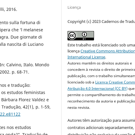
Licença
lli, 2016.
Copyright (c) 2023 Cadernos de Trad
nto sulla fortuna di
 vipera che ‘l melanese
agra. Due giornate di
alla nascita di Luciano
Este trabalho está licenciado sob um
licença
Creative Commons Attribution
International License
.
Autores mantêm os direitos autorais e
 In: Calvino, Italo. Mondo
concedem à revista o direito de primeir
2002. p. 68-71.
publicação, com o trabalho simultanea
licenciado sob a
Licença Creative Com
mos e tradução:
Atribuição 4.0 Internacional (CC BY)
que
 os estudos feministas
permite o compartilhamento do trabalh
 Bárbara Florez Valdez e
reconhecimento da autoria e publicação 
Tradução, 42(1), p. 1-59,
nesta revista.
022.e81122
Autores têm autorização para assumi
tes nos estudos
contratos adicionais separadamente,
ira onda?”. Tradução de
distribuição não exclusiva da versão 