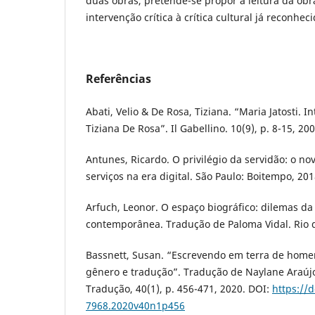
duas obras, pretende-se propor a leitura da obr
intervenção crítica à crítica cultural já reconhec
Referências
Abati, Velio & De Rosa, Tiziana. “Maria Jatosti. In
Tiziana De Rosa”. Il Gabellino. 10(9), p. 8-15, 200
Antunes, Ricardo. O privilégio da servidão: o no
serviços na era digital. São Paulo: Boitempo, 201
Arfuch, Leonor. O espaço biográfico: dilemas da
contemporânea. Tradução de Paloma Vidal. Rio d
Bassnett, Susan. “Escrevendo em terra de hom
gênero e tradução”. Tradução de Naylane Araúj
Tradução, 40(1), p. 456-471, 2020. DOI:
https://
7968.2020v40n1p456