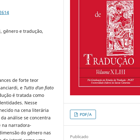
92614
i, gênero e tradução,
nces de forte teor
ianciardi, e
Tutto d’un fiato
adução é tratada como
identidades. Nesse
ecido na cena literária
PDF/A
 da análise se concentra
 na narradora-
dimensão do gênero nas
Publicado