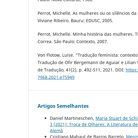
Perrot, Michelle. As mulheres ou os silêncios da
Viviane Ribeiro. Bauru: EDUSC, 2005.
Perrot, Michelle. Minha história das mulheres. 
Correa. São Paulo: Contexto, 2007.
Von Flotow, Luise. “Tradução feminista: contextos
Tradução de Ofir Bergemann de Aguiar e Lilian 
de Tradução, 41(2), p. 492-511, 2021. DOI:
https
7968.2021.e75949
Artigos Semelhantes
Daniel Martineschen,
Maria Stuart de Sch
3 (2021): Troca de Olhares: A Literatura d
Alemã
Cristiano Mahaut de Barros Barreto,
Menin