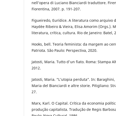
nell’opera di Luciano Bianciardi traduttore. Firen
Fiorentina, 2007. p. 191-207.
Figueiredo, Eurídice. A literatura como arquivo d
Haydée Ribeiro & Vieira, Elisa Amorim (Orgs.). 
literatura, crítica, cultura. Rio de Janeiro: Batel,
Hooks, bell. Teoria feminista: da margem ao cen
Patriota. São Paulo: Perspectiva, 2020.
Jatosti, Maria. Tutto d'un fiato. Roma: Stampa Al
2012.
Jatosti, Maria. “L’utopia perduta”. In: Baraghini, 
Maria del Bianciardi e altre storie. Pitigliano: St
27.
Marx, Karl. O Capital. Crítica da economia políti
produção capitalista. Tradução de Regis Barbosa 
Paulo: Nova Cultural, 1986.