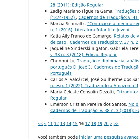
28 (2011): Edição Regular
Zadig Mariano Figueira Gama,
Traduções 
(1874-1952)
,
Cadernos de Tradução: v. 41 
Márcia Schmaltz,
“Confúcio e o menino se
n. 1 (2016): Literatura Infantil e Juvenil
Katia Aily Franco de Camargo,
Relatos de 
de caso
,
Cadernos de Tradução: v. 37 n. 2
Jaqueline Sinderski Bigaton, Gabriela Ter
v. 38 n. 3 (2018): Edição Regular
Chunhui Lu,
Tradução e diplomacia: anális
português D. José I
,
Cadernos de Tradução:
Português
Carlos A. Valcárcel, José Guilherme dos S
n. esp. 1 (2022): Traduzindo a Amazônia II
Maria Celeste Consolin Dezotti,
O tradutor 
Regular
Emerson Cristian Pereira dos Santos,
No pr
Cadernos de Tradução: v. 38 n. 3 (2018): 
<<
<
11
12
13
14
15
16
17
18
19
20
>
>>
Você também pode
iniciar uma pesquisa avança