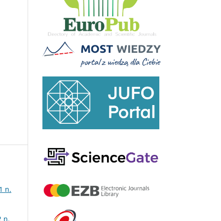
1 n.
 n.