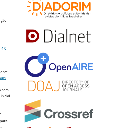
ução
a
 4.0
a
mente
mons
o com
inicial
r
 para
do