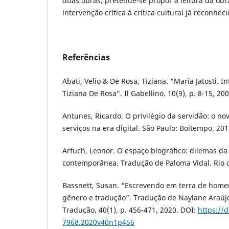
duas obras, pretende-se propor a leitura da obr
intervenção crítica à crítica cultural já reconhec
Referências
Abati, Velio & De Rosa, Tiziana. “Maria Jatosti. In
Tiziana De Rosa”. Il Gabellino. 10(9), p. 8-15, 200
Antunes, Ricardo. O privilégio da servidão: o no
serviços na era digital. São Paulo: Boitempo, 201
Arfuch, Leonor. O espaço biográfico: dilemas da
contemporânea. Tradução de Paloma Vidal. Rio d
Bassnett, Susan. “Escrevendo em terra de hom
gênero e tradução”. Tradução de Naylane Araúj
Tradução, 40(1), p. 456-471, 2020. DOI:
https://
7968.2020v40n1p456