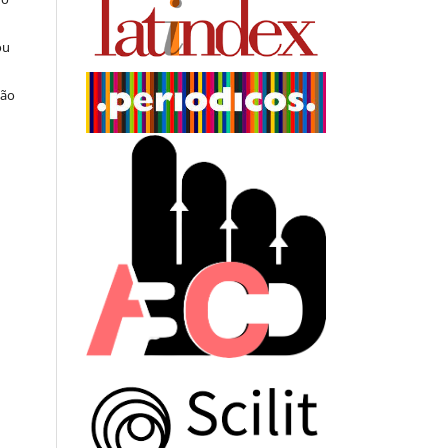
ou
ção