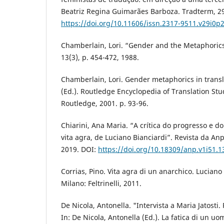
Beatriz Regina Guimarães Barboza. Tradterm, 29,
https://doi.org/10.11606/issn.2317-9511.v29i0p
Chamberlain, Lori. “Gender and the Metaphorics 
13(3), p. 454-472, 1988.
Chamberlain, Lori. Gender metaphorics in transl
(Ed.). Routledge Encyclopedia of Translation Stu
Routledge, 2001. p. 93-96.
Chiarini, Ana Maria. “A crítica do progresso e d
vita agra, de Luciano Bianciardi”. Revista da Anpo
2019. DOI:
https://doi.org/10.18309/anp.v1i51.1
Corrias, Pino. Vita agra di un anarchico. Luciano
Milano: Feltrinelli, 2011.
De Nicola, Antonella. "Intervista a Maria Jatosti
In: De Nicola, Antonella (Ed.). La fatica di un u