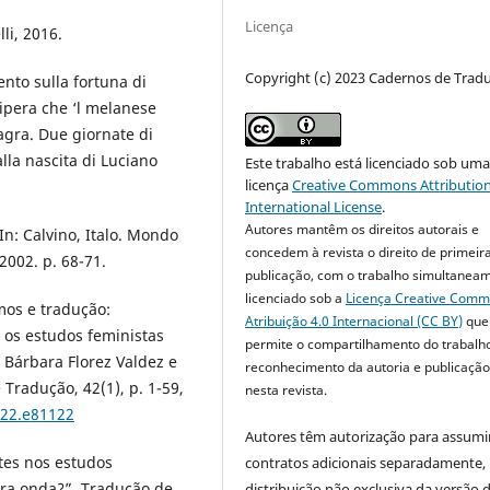
Licença
lli, 2016.
Copyright (c) 2023 Cadernos de Trad
nto sulla fortuna di
 vipera che ‘l melanese
agra. Due giornate di
alla nascita di Luciano
Este trabalho está licenciado sob um
licença
Creative Commons Attribution
International License
.
Autores mantêm os direitos autorais e
 In: Calvino, Italo. Mondo
concedem à revista o direito de primeir
2002. p. 68-71.
publicação, com o trabalho simultanea
licenciado sob a
Licença Creative Com
mos e tradução:
Atribuição 4.0 Internacional (CC BY)
que
 os estudos feministas
permite o compartilhamento do trabalh
 Bárbara Florez Valdez e
reconhecimento da autoria e publicação 
Tradução, 42(1), p. 1-59,
nesta revista.
022.e81122
Autores têm autorização para assumi
tes nos estudos
contratos adicionais separadamente,
ira onda?”. Tradução de
distribuição não exclusiva da versão 