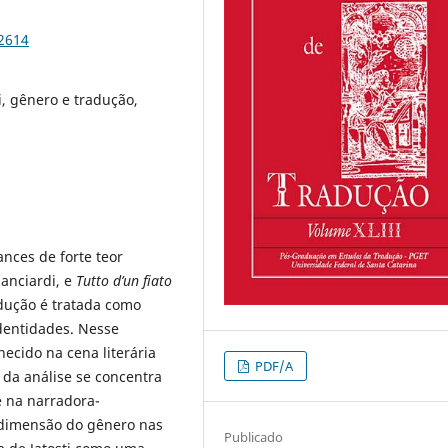
92614
i, gênero e tradução,
nces de forte teor
ianciardi, e
Tutto d’un fiato
adução é tratada como
identidades. Nesse
ecido na cena literária
PDF/A
 da análise se concentra
 na narradora-
dimensão do gênero nas
Publicado