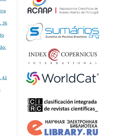
ira
. 36
do
ão:
. 42
o