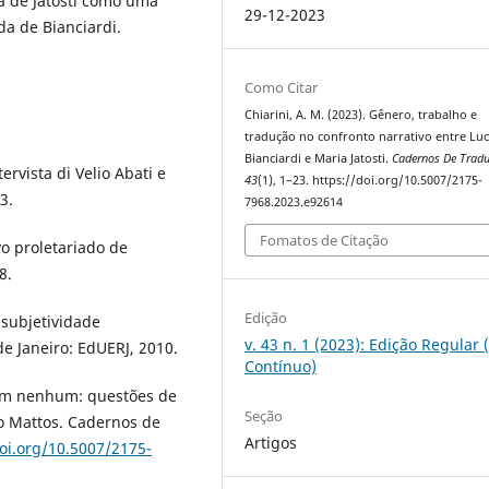
a de Jatosti como uma
29-12-2023
ida de Bianciardi.
Como Citar
Chiarini, A. M. (2023). Gênero, trabalho e
tradução no confronto narrativo entre Lu
Bianciardi e Maria Jatosti.
Cadernos De Trad
tervista di Velio Abati e
43
(1), 1–23. https://doi.org/10.5007/2175-
3.
7968.2023.e92614
Fomatos de Citação
vo proletariado de
8.
Edição
 subjetividade
v. 43 n. 1 (2023): Edição Regular 
e Janeiro: EdUERJ, 2010.
Contínuo)
em nenhum: questões de
Seção
o Mattos. Cadernos de
Artigos
doi.org/10.5007/2175-