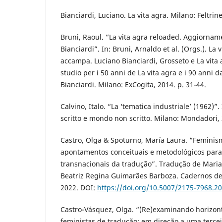
Bianciardi, Luciano. La vita agra. Milano: Feltrine
Bruni, Raoul. “La vita agra reloaded. Aggiorname
Bianciardi”. In: Bruni, Arnaldo et al. (Orgs.). La
accampa. Luciano Bianciardi, Grosseto e La vita 
studio per i 50 anni de La vita agra e i 90 anni d
Bianciardi. Milano: ExCogita, 2014. p. 31-44.
Calvino, Italo. “La ‘tematica industriale’ (1962)”.
scritto e mondo non scritto. Milano: Mondadori, 
Castro, Olga & Spoturno, María Laura. “Feminis
apontamentos conceituais e metodológicos para
transnacionais da tradução”. Tradução de Maria
Beatriz Regina Guimarães Barboza. Cadernos de 
2022. DOI:
https://doi.org/10.5007/2175-7968.2
Castro-Vásquez, Olga. “(Re)examinando horizon
feministas de tradução: em direção a uma terce