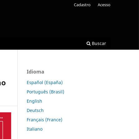
Cadastro
Acesso
Buscar
Idioma
no
Español (España)
Português (Brasil)
English
Deutsch
Français (France)
Italiano