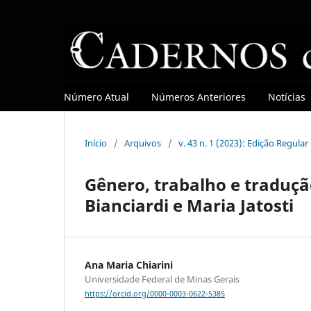
Número Atual
Números Anteriores
Notícias
Início
/
Arquivos
/
v. 43 n. 1 (2023): Edição Regula
Gênero, trabalho e traduçã
Bianciardi e Maria Jatosti
Ana Maria Chiarini
Universidade Federal de Minas Gerais
https://orcid.org/0000-0003-0622-5385