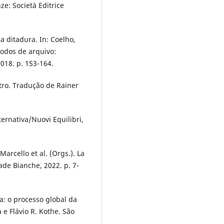
ze: Società Editrice
a ditadura. In: Coelho,
Modos de arquivo:
 2018. p. 153-164.
tro. Tradução de Rainer
ternativa/Nuovi Equilibri,
Marcello et al. (Orgs.). La
rade Bianche, 2022. p. 7-
ca: o processo global da
e Flávio R. Kothe. São