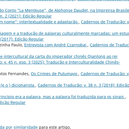
do Conto "La Menteuse", de Alphonse Daudet, na Imprensa Brasile
n. 2 (2021): Edição Regular
m nome”: intertextualidade e adaptação
,
Cadernos de Tradução: v
viagem e a tradução de palavras culturalmente marcadas: um estu
 (2017): Edição Regular
ezinha Paulo,
Entrevista com André Czarnobai
,
Cadernos de Traduç
e intercultural da carta do imperador chinês Qianlong ao rei
 v. 45 n. esp. 3 (2025): Tradução e Interculturalidade Chinês-
antos Fernandes,
Os Crimes de Putumayo
,
Cadernos de Tradução: v
(e o ) dicionarista
,
Cadernos de Tradução: v. 38 n. 3 (2018): Ediçã
incípio era a palavra, mas a palavra foi traduzida para os sinais
,
Edição Regular
da por similaridade
para este artigo.