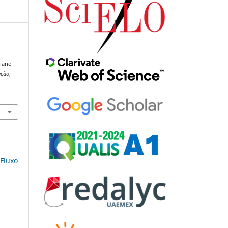
ciano
ução
,
(Fluxo