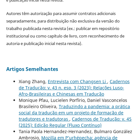
e publicação inicial nesta revista.
Autores têm autorização para assumir contratos adicionais
separadamente, para distribuição não exclusiva da versão do
trabalho publicada nesta revista (ex.: publicar em repositório
institucional ou como capítulo de livro, com reconhecimento de
autoria e publicação inicial nesta revista).
Artigos Semelhantes
Xiang Zhang,
Entrevista com Changsen Li
,
Cadernos
de Tradução: v. 43 n. esp. 3 (2023): Relações Luso-
Afro-Brasileiras e Chinesas em Tradução
Monique Pfau, Lucielen Porfírio, Daniel Vasconcelos
Brasileiro Oliveira,
Traduzindo a pandemia: a prática
social da tradução em um projeto de formação de
tradutores e tradutoras
,
Cadernos de Tradução: v. 45
(2025): Edição Regular (Fluxo Contínuo)
Tania Paola Hernandez-Hernandez, Bulmaro González
Ambrosio,
Mozilla em P’urhépecha: agência de