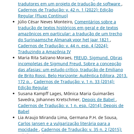
tradutores em um projeto de tradução de software
,
Cadernos de Tradução: v. 42 n. 1 (2022): Edição
Regular (Fluxo Contínuo)
Júlio César Neves Monteiro,
Comentários sobre a
tradução de textos históricos em geral e de textos
amazônicos em particular: a tradução de um trecho
do Surinaamsche Almanak voor het Jaar 1821
,
Cadernos de Tradução: v. 44 n. esp. 4 (2024):
Traduzindo a Amazônia IV
Maria Rita Salzano Moraes,
FREUD, Sigmund. Obras
incompletas de Sigmund Freud. Sobre a concepção
das afasias: um estudo crítico, tradução de Emiliano
de Brito Rossi. Belo Horizonte: Autêntica Editora, 2013.
172 p.
,
Cadernos de Tradução: v. 1 n. 33 (2014):
Edição Regular
Susana Kampff Lages, Mônica Maria Guimarães
Savedra, Johannes Kretschmer,
Depois de Babel
,
Cadernos de Tradução: v. 1 n. esp. (2014): Depois de
Babel
Lia Araujo Miranda Lima, Germana P.H. de Sousa,
Carlos Jansen e a vulgarização literária para a
mocidade
,
Cadernos de Tradução: v. 35 n. 2 (2015):