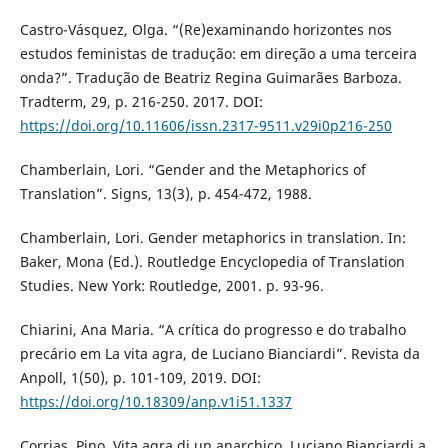
Castro-Vásquez, Olga. “(Re)examinando horizontes nos
estudos feministas de tradução: em direção a uma terceira
onda?”. Tradução de Beatriz Regina Guimarães Barboza.
Tradterm, 29, p. 216-250. 2017. DOI:
https://doi.org/10.11606/issn.2317-9511.v29i0p216-250
Chamberlain, Lori. “Gender and the Metaphorics of
Translation”. Signs, 13(3), p. 454-472, 1988.
Chamberlain, Lori. Gender metaphorics in translation. In:
Baker, Mona (Ed.). Routledge Encyclopedia of Translation
Studies. New York: Routledge, 2001. p. 93-96.
Chiarini, Ana Maria. “A crítica do progresso e do trabalho
precário em La vita agra, de Luciano Bianciardi”. Revista da
Anpoll, 1(50), p. 101-109, 2019. DOI:
https://doi.org/10.18309/anp.v1i51.1337
Corrias, Pino. Vita agra di un anarchico. Luciano Bianciardi a