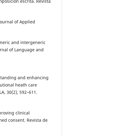
mposición escrita. Revista
 Journal of Applied
eneric and intergeneric
urnal of Language and
erstanding and enhancing
tutional heath care
LA, 30(2), 592–611.
proving clinical
med consent. Revista de