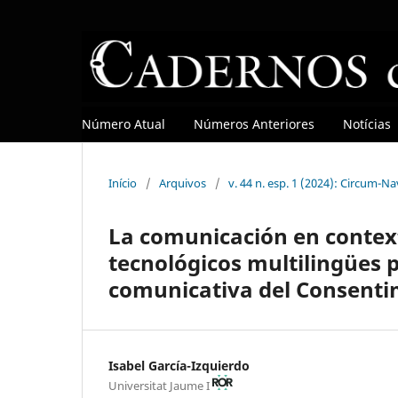
Número Atual
Números Anteriores
Notícias
Início
/
Arquivos
/
v. 44 n. esp. 1 (2024): Circum-N
La comunicación en context
tecnológicos multilingües p
comunicativa del Consent
Isabel García-Izquierdo
Universitat Jaume I