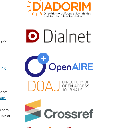
ução
a
 4.0
a
mente
mons
o com
inicial