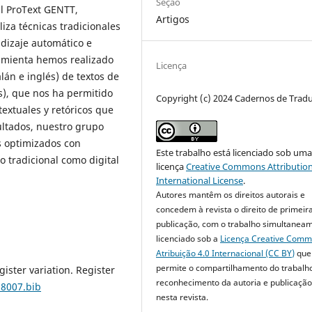
Seção
al ProText GENTT,
Artigos
liza técnicas tradicionales
dizaje automático e
rramienta hemos realizado
Licença
lán e inglés) de textos de
), que nos ha permitido
Copyright (c) 2024 Cadernos de Trad
textuales y retóricos que
ultados, nuestro grupo
s optimizados con
Este trabalho está licenciado sob um
o tradicional como digital
licença
Creative Commons Attribution
International License
.
Autores mantêm os direitos autorais e
concedem à revista o direito de primeir
publicação, com o trabalho simultanea
licenciado sob a
Licença Creative Com
Atribuição 4.0 Internacional (CC BY)
que
permite o compartilhamento do trabalh
gister variation. Register
reconhecimento da autoria e publicação 
18007.bib
nesta revista.