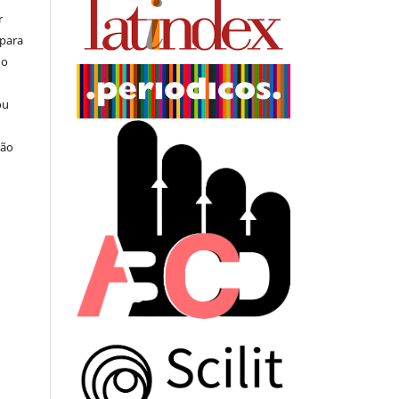
r
 para
do
ou
ção