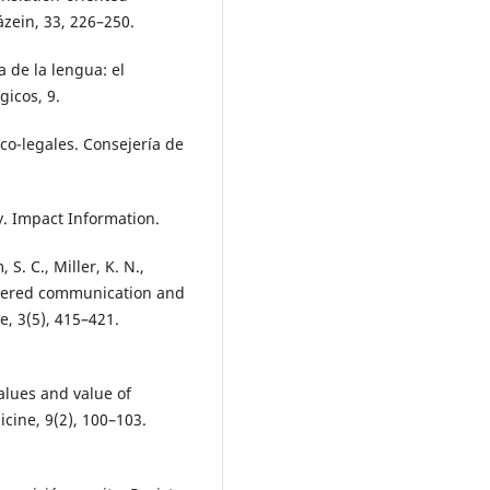
ázein, 33, 226–250.
a de la lengua: el
gicos, 9.
o-legales. Consejería de
y. Impact Information.
 S. C., Miller, K. N.,
centered communication and
e, 3(5), 415–421.
values and value of
cine, 9(2), 100–103.