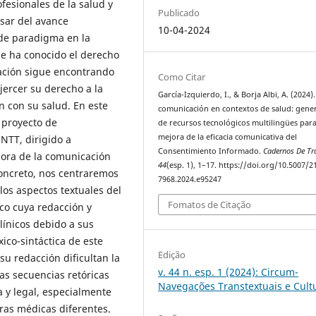
ofesionales de la salud y
Publicado
esar del avance
10-04-2024
 de paradigma en la
ue ha conocido el derecho
lación sigue encontrando
Como Citar
ejercer su derecho a la
García-Izquierdo, I., & Borja Albi, A. (2024).
n con su salud. En este
comunicación en contextos de salud: gene
 proyecto de
de recursos tecnológicos multilingües para
mejora de la eficacia comunicativa del
NTT, dirigido a
Consentimiento Informado.
Cadernos De Tr
jora de la comunicación
44
(esp. 1), 1–17. https://doi.org/10.5007/2
oncreto, nos centraremos
7968.2024.e95247
los aspectos textuales del
Fomatos de Citação
co cuya redacción y
línicos debido a sus
xico-sintáctica de este
Edição
su redacción dificultan la
v. 44 n. esp. 1 (2024): Circum-
las secuencias retóricas
Navegações Transtextuais e Cult
 y legal, especialmente
ras médicas diferentes.