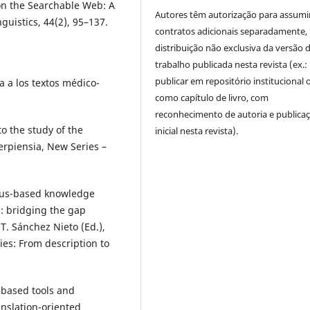
n on the Searchable Web: A
Autores têm autorização para assumi
guistics, 44(2), 95–137.
contratos adicionais separadamente,
distribuição não exclusiva da versão 
trabalho publicada nesta revista (ex.:
publicar em repositório institucional 
a a los textos médico-
como capítulo de livro, com
reconhecimento de autoria e publica
to the study of the
inicial nesta revista).
erpiensia, New Series –
orpus-based knowledge
: bridging the gap
T. Sánchez Nieto (Ed.),
es: From description to
b-based tools and
anslation-oriented