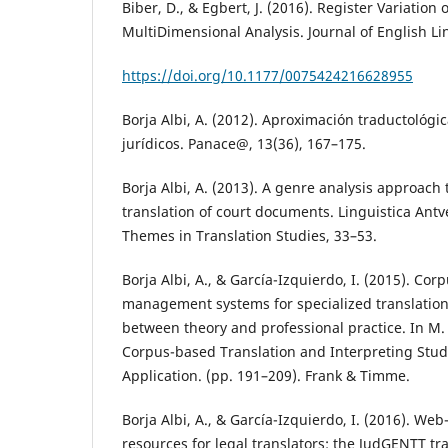
Biber, D., & Egbert, J. (2016). Register Variatio
MultiDimensional Analysis. Journal of English Lin
https://doi.org/10.1177/0075424216628955
Borja Albi, A. (2012). Aproximación traductológic
jurídicos. Panace@, 13(36), 167–175.
Borja Albi, A. (2013). A genre analysis approach 
translation of court documents. Linguistica Antv
Themes in Translation Studies, 33–53.
Borja Albi, A., & García-Izquierdo, I. (2015). C
management systems for specialized translation
between theory and professional practice. In M. 
Corpus-based Translation and Interpreting Studi
Application. (pp. 191–209). Frank & Timme.
Borja Albi, A., & García-Izquierdo, I. (2016). We
resources for legal translators: the JudGENTT tr