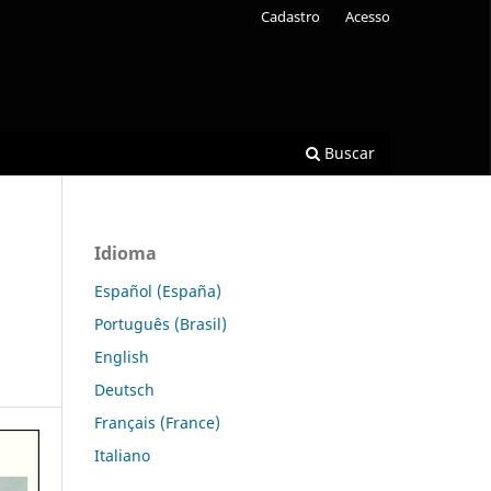
Cadastro
Acesso
Buscar
Idioma
Español (España)
Português (Brasil)
English
Deutsch
Français (France)
Italiano