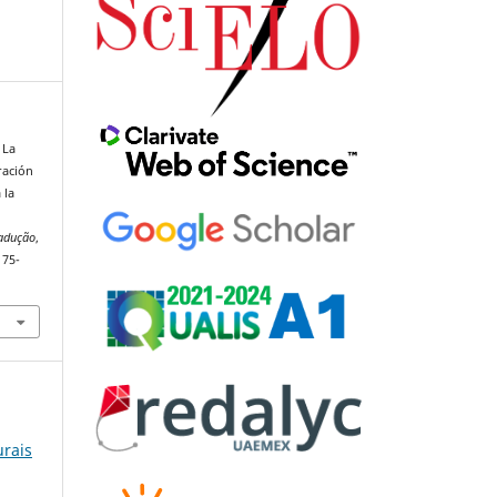
 La
ración
 la
adução
,
175-
urais