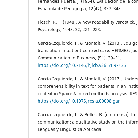
Fernández Huerta, J. (1954). Evaluación de la co
Española de Pedagogía, 12(47), 337–348.
Flesch, R. F. (1948). A new readability yardstick.
Psychology, 1948, 32, 221- 223.
García-Izquierdo, I., & Montalt, V. (2013). Equig
translation in patient-centred care. HERMES: Jo
Communication in Business, (51), 39–51.
https://doi.org/10.7146/hjlcb.v26i51.97436
García-Izquierdo, I., & Montalt, V. (2017). Und
comprehensibility in text for patients in an insti
context in Spain: A mixed methods analysis. RES
https://doi.org/10.1075/resla.00008.gar
García-Izquierdo, I., & Bellés, B. (en prensa). Im
communication: a qualitative study on the infor
Lenguas y Lingüística Aplicada.