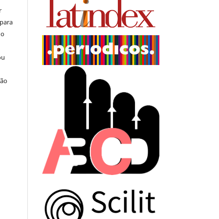
r
 para
do
ou
ção