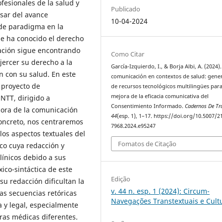
ofesionales de la salud y
Publicado
esar del avance
10-04-2024
 de paradigma en la
ue ha conocido el derecho
lación sigue encontrando
Como Citar
ejercer su derecho a la
García-Izquierdo, I., & Borja Albi, A. (2024).
n con su salud. En este
comunicación en contextos de salud: gene
 proyecto de
de recursos tecnológicos multilingües para
mejora de la eficacia comunicativa del
NTT, dirigido a
Consentimiento Informado.
Cadernos De Tr
jora de la comunicación
44
(esp. 1), 1–17. https://doi.org/10.5007/2
oncreto, nos centraremos
7968.2024.e95247
los aspectos textuales del
Fomatos de Citação
co cuya redacción y
línicos debido a sus
xico-sintáctica de este
Edição
su redacción dificultan la
v. 44 n. esp. 1 (2024): Circum-
las secuencias retóricas
Navegações Transtextuais e Cult
 y legal, especialmente
ras médicas diferentes.