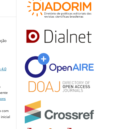
ução
a
 4.0
a
mente
mons
o com
inicial