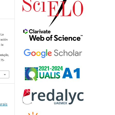
 La
ración
 la
adução
,
175-
urais