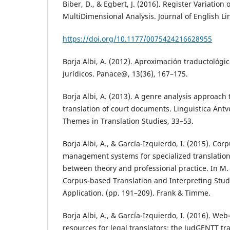
Biber, D., & Egbert, J. (2016). Register Variatio
MultiDimensional Analysis. Journal of English Lin
https://doi.org/10.1177/0075424216628955
Borja Albi, A. (2012). Aproximación traductológic
jurídicos. Panace@, 13(36), 167–175.
Borja Albi, A. (2013). A genre analysis approach 
translation of court documents. Linguistica Antv
Themes in Translation Studies, 33–53.
Borja Albi, A., & García-Izquierdo, I. (2015). C
management systems for specialized translation
between theory and professional practice. In M. 
Corpus-based Translation and Interpreting Studi
Application. (pp. 191–209). Frank & Timme.
Borja Albi, A., & García-Izquierdo, I. (2016). We
resources for legal translators: the JudGENTT tr