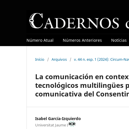
Número Atual
Números Anteriores
Notícias
Início
/
Arquivos
/
v. 44 n. esp. 1 (2024): Circum-N
La comunicación en context
tecnológicos multilingües p
comunicativa del Consent
Isabel García-Izquierdo
Universitat Jaume I