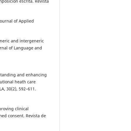
mposición escrita. Revista
 Journal of Applied
eneric and intergeneric
urnal of Language and
erstanding and enhancing
tutional heath care
LA, 30(2), 592–611.
proving clinical
med consent. Revista de