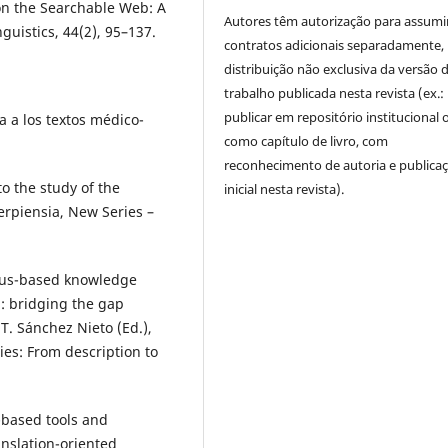
n on the Searchable Web: A
Autores têm autorização para assumi
guistics, 44(2), 95–137.
contratos adicionais separadamente,
distribuição não exclusiva da versão 
trabalho publicada nesta revista (ex.:
publicar em repositório institucional 
a a los textos médico-
como capítulo de livro, com
reconhecimento de autoria e publica
to the study of the
inicial nesta revista).
erpiensia, New Series –
orpus-based knowledge
: bridging the gap
T. Sánchez Nieto (Ed.),
es: From description to
b-based tools and
anslation-oriented