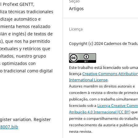
Seção
al ProText GENTT,
Artigos
liza técnicas tradicionales
dizaje automático e
rramienta hemos realizado
Licença
lán e inglés) de textos de
), que nos ha permitido
Copyright (c) 2024 Cadernos de Trad
textuales y retóricos que
ultados, nuestro grupo
s optimizados con
Este trabalho está licenciado sob um
o tradicional como digital
licença
Creative Commons Attribution
International License
.
Autores mantêm os direitos autorais e
concedem à revista o direito de primeir
publicação, com o trabalho simultanea
licenciado sob a
Licença Creative Com
Atribuição 4.0 Internacional (CC BY)
que
permite o compartilhamento do trabalh
gister variation. Register
reconhecimento da autoria e publicação 
18007.bib
nesta revista.