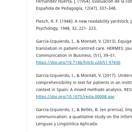
Fernández Huerta, J. (1954). Evaluación de la co
Española de Pedagogía, 12(47), 337–348.
Flesch, R. F. (1948). A new readability yardstick.
Psychology, 1948, 32, 221- 223.
García-Izquierdo, I., & Montalt, V. (2013). Equig
translation in patient-centred care. HERMES: Jo
Communication in Business, (51), 39–51.
https://doi.org/10.7146/hjlcb.v26i51.97436
García-Izquierdo, I., & Montalt, V. (2017). Und
comprehensibility in text for patients in an insti
context in Spain: A mixed methods analysis. RES
https://doi.org/10.1075/resla.00008.gar
García-Izquierdo, I., & Bellés, B. (en prensa). Im
communication: a qualitative study on the infor
Lenguas y Lingüística Aplicada.