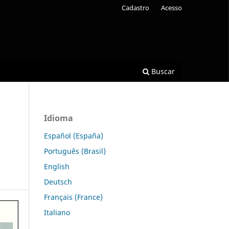
Cadastro
Acesso
Buscar
Idioma
Español (España)
Português (Brasil)
English
Deutsch
Français (France)
Italiano