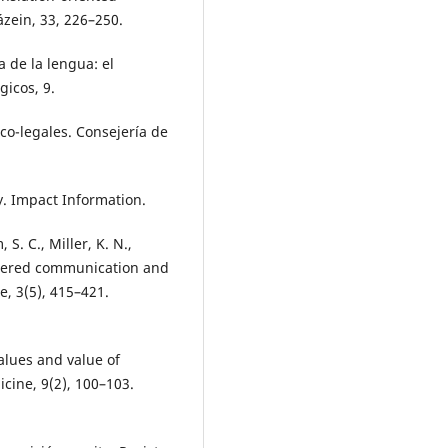
ázein, 33, 226–250.
a de la lengua: el
gicos, 9.
o-legales. Consejería de
y. Impact Information.
 S. C., Miller, K. N.,
centered communication and
e, 3(5), 415–421.
values and value of
cine, 9(2), 100–103.